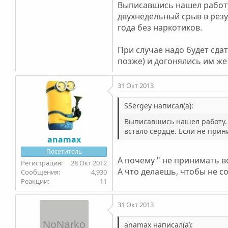
Выписавшись нашел работу.
двухнедельный срыв в резул
года без наркотиков.
При случае надо будет сда
позже) и догонялись им же
31 Окт 2013
SSergey написал(а):
Выписавшись нашел работу. С
встало сердце. Если не прини
anamax
Посетитель
А почему " не принимать во
28 Окт 2012
А что делаешь, чтобы не со
4,930
11
31 Окт 2013
anamax написал(а):