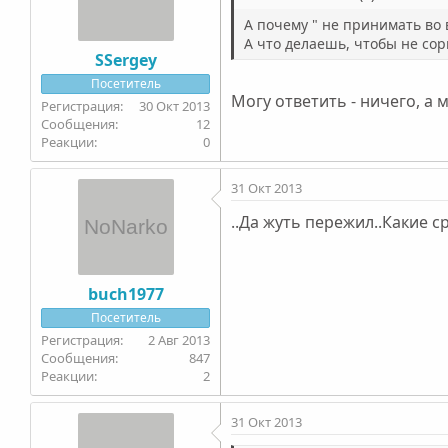
А почему " не принимать во 
А что делаешь, чтобы не сор
SSergey
Посетитель
Могу ответить - ничего, а 
30 Окт 2013
12
0
31 Окт 2013
..Да жуть пережил..Какие с
buch1977
Посетитель
2 Авг 2013
847
2
31 Окт 2013