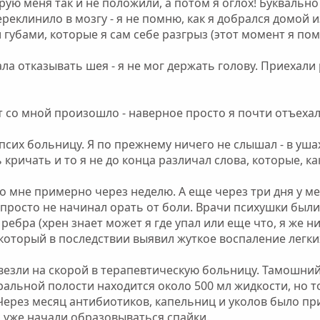
рую меня так и не положили, а потом я оглох! Буквально 
ереклинило в мозгу - я не помню, как я добрался домой 
 губами, которые я сам себе разгрыз (этот момент я пом
ла отказывать шея - я не мог держать голову. Приехали 
т со мной произошло - наверное просто я почти отъехал
сих больницу. Я по прежнему ничего не слышал - в уша
ричать и то я не до конца различал слова, которые, как
о мне примерно через неделю. А еще через три дня у ме
я просто не начинал орать от боли. Врачи психушки были
 ребра (хрен знает может я где упал или еще что, я же
 который в последствии выявил жуткое воспаление легки
везли на скорой в терапевтическую больницу. Тамошний
ральной полости находится около 500 мл жидкости, но т
 Через месяц антибиотиков, капельниц и уколов было п
м уже начали образовываться спайки.