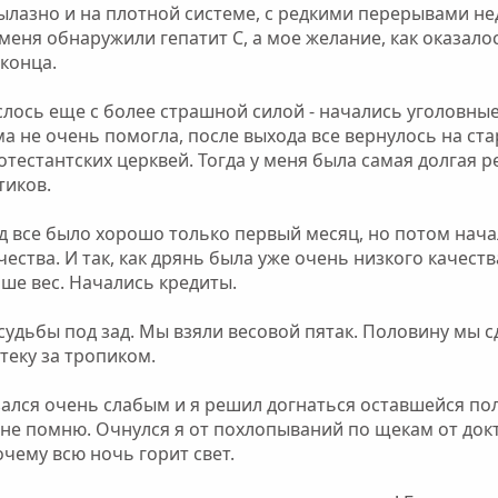
вылазно и на плотной системе, с редкими перерывами не
 меня обнаружили гепатит С, а мое желание, как оказало
 конца.
лось еще с более страшной силой - начались уголовные 
ьма не очень помогла, после выхода все вернулось на ст
отестантских церквей. Тогда у меня была самая долгая 
тиков.
 все было хорошо только первый месяц, но потом начал
чества. И так, как дрянь была уже очень низкого качес
ше вес. Начались кредиты.
удьбы под зад. Мы взяли весовой пятак. Половину мы сде
теку за тропиком.
зался очень слабым и я решил догнаться оставшейся п
не помню. Очнулся я от похлопываний по щекам от докт
очему всю ночь горит свет.