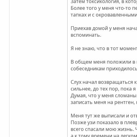
Затем токсикология, в кото
Более того у меня что-то п
тапках и с окровавленными
Приехав домой у меня нача
вспоминать.
Я не знаю, что в тот момен
В общем меня положили в п
собеседникам приходилось к
Слух начал возвращаться к
сильнее, до тех пор, пока 
Думая, что у меня сломаны
записать меня на рентген,
Меня тут же выписали и от
Позже узи показало в плев
всего спасали мою жизнь.
а к тому времени на легко