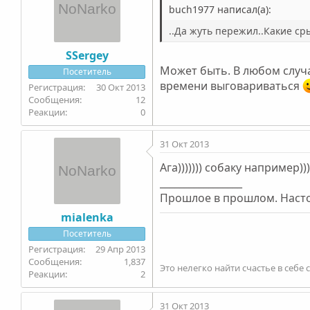
buch1977 написал(а):
..Да жуть пережил..Какие ср
SSergey
Может быть. В любом случа
Посетитель
времени выговариваться
30 Окт 2013
12
0
31 Окт 2013
Ага))))))) собаку например))))
_________________
Прошлое в прошлом. Настоя
mialenka
Посетитель
29 Апр 2013
1,837
Это нелегко найти счастье в себе
2
31 Окт 2013