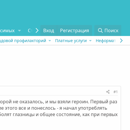
исимых
Статьи
Вход
Отзывы
Регистрация
О проекте
Поиск
Tel
удовой профилакторий
Платные услуги
Неформат
Рех
#1
оторой не оказалось, и мы взяли героин. Первый раз
ле этого все и понеслось - я начал употреблять
болят глазницы и общее состояние, как при первых