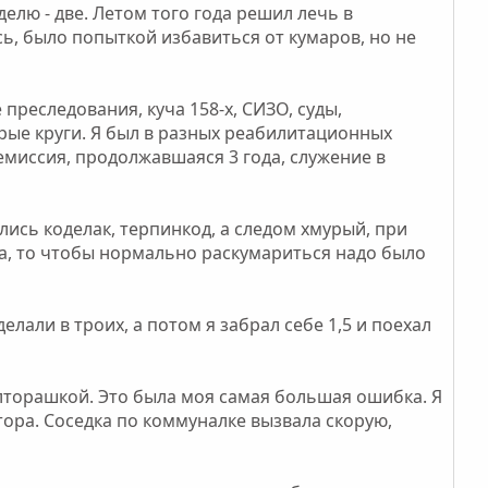
делю - две. Летом того года решил лечь в
сь, было попыткой избавиться от кумаров, но не
преследования, куча 158-х, СИЗО, суды,
арые круги. Я был в разных реабилитационных
ремиссия, продолжавшаяся 3 года, служение в
ись коделак, терпинкод, а следом хмурый, при
тва, то чтобы нормально раскумариться надо было
лали в троих, а потом я забрал себе 1,5 и поехал
олторашкой. Это была моя самая большая ошибка. Я
ора. Соседка по коммуналке вызвала скорую,