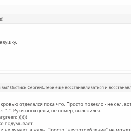
))
евушку.
ывы? Окстись Сергей!..Тебе еще восстанавливаться и восстанавл
 кровью отделался пока что. Просто повезло - не сел, во
ет "-". Руки-ноги целы, не помер, вылечился.
green: ))))))
ке подумывает.
и не думает, а жаль. Просто "неупотребление" не может