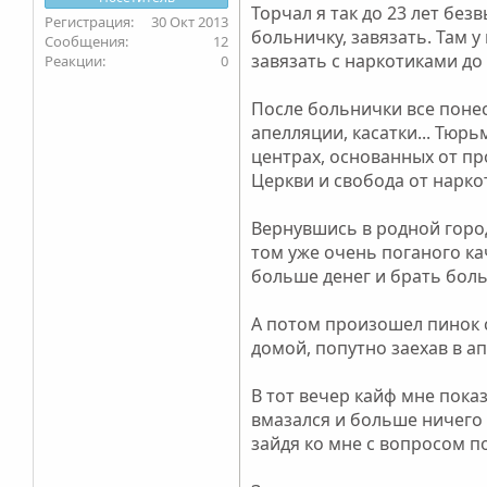
Торчал я так до 23 лет без
30 Окт 2013
больничку, завязать. Там у
12
завязать с наркотиками до
0
После больнички все понес
апелляции, касатки... Тюр
центрах, основанных от пр
Церкви и свобода от нарко
Вернувшись в родной город
том уже очень поганого ка
больше денег и брать боль
А потом произошел пинок с
домой, попутно заехав в ап
В тот вечер кайф мне пока
вмазался и больше ничего 
зайдя ко мне с вопросом п