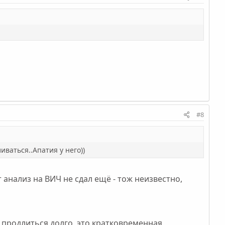
#8
иваться..Апатия у него))
т анализ на ВИЧ не сдал ещё - тож неизвестно,
 продлиться долго, это кратковременная