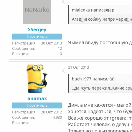
mialenka написал(а):
Ага))))))) собаку например))))))))
SSergey
Посетитель
Я имел ввиду постоянную д
30 Окт 2013
12
0
31 Окт 2013
buch1977 написал(а):
..Да жуть пережил..Какие ср
anamax
Дим, а мне кажется - малой
Посетитель
хочется надеяться, что буд
28 Окт 2012
4,930
Всё же хорошо :mrgreen: :mr
11
Работает человек, о девуш
Только вот о выздоровлени