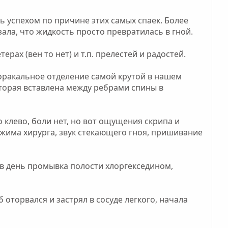
 успехом по причине этих самых спаек. Более
зала, что жидкость просто превратилась в гной.
рах (вен то нет) и т.п. прелестей и радостей.
торакальное отделение самой крутой в нашем
оторая вставлена между ребрами спины в
 клево, боли нет, но вот ощущения скрипа и
жима хирурга, звук стекающего гноя, пришивание
а в день промывка полости хлоргекседином,
б оторвался и застрял в сосуде легкого, начала