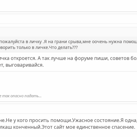
пожалуйста в личку .Я на грани срыва,мне оочень нужна помо
ворить только в личке.Что делать???
чка откроется. А так лучше на форуме пиши, советов бо
ет, выговаривайся.
е так опасно падать...
не.Не у кого просить помощи.Ужасное состояние.Я одна
алкаш конченный.Этот сайт мое единственное спасение.