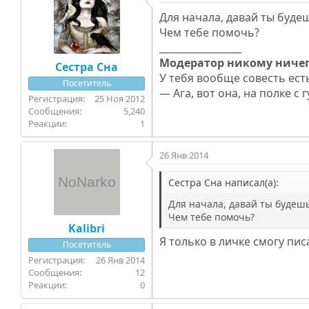
Для начала, давай ты буде
Чем тебе помочь?
_________________
Модератор никому ничег
Сестра Сна
У тебя вообще совесть есть
Посетитель
— Ага, вот она, на полке с
25 Ноя 2012
5,240
1
26 Янв 2014
Сестра Сна написал(а):
Для начала, давай ты будешь
Чем тебе помочь?
Kalibri
Я только в личке смогу пис
Посетитель
26 Янв 2014
12
0