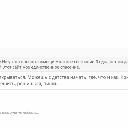
е.Не у кого просить помощи.Ужасное состояние.Я одна,нет ни д
.Этот сайт мое единственное спасение.
ткрываться. Можешь с детства начать, где, что и как. К
спешить, решишься, пиши.
е так опасно падать...