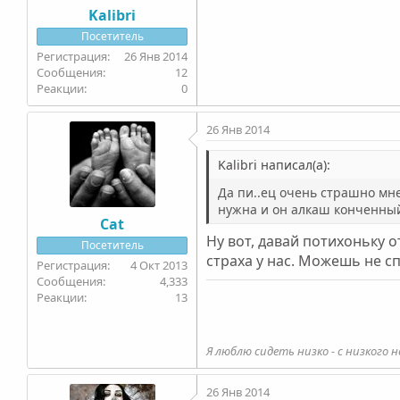
Kalibri
Посетитель
26 Янв 2014
12
0
26 Янв 2014
Kalibri написал(а):
Да пи..ец очень страшно мн
нужна и он алкаш конченный
Cat
Ну вот, давай потихоньку о
Посетитель
страха у нас. Можешь не 
4 Окт 2013
4,333
13
Я люблю сидеть низко - с низкого н
26 Янв 2014