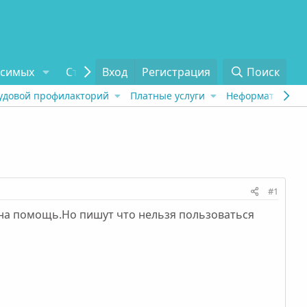
исимых
Статьи
Вход
Отзывы
Регистрация
О проекте
Поиск
Tel
удовой профилакторий
Платные услуги
Неформат
Рех
#1
жна помощь.Но пишут что нельзя пользоваться