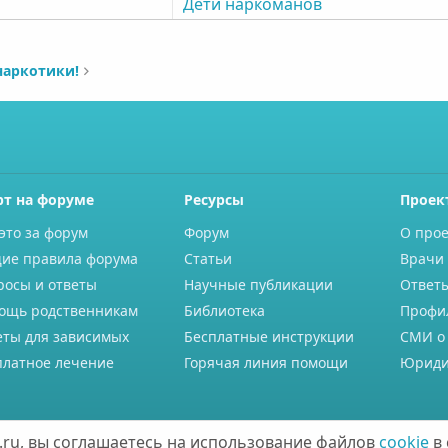
Дети наркоманов
наркотики!
рт на форуме
Ресурсы
Проек
это за форум
Форум
О прое
ие правила форума
Статьи
Врачи 
росы и ответы
Научные публикации
Ответ
ощь родственникам
Библиотека
Профи
еты для зависимых
Бесплатные инструкции
СМИ о
платное лечение
Горячая линия помощи
Юриди
ru, вы соглашаетесь на использование файлов
cookie
в 