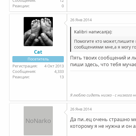
12
0
26 Янв 2014
Kalibri написал(а):
Помогите кто может,пишите 
сообщениями мне,а я могу го
Cat
Пять твоих сообщений и ли
Посетитель
пиши здесь, что тебя муча
4 Окт 2013
4,333
13
Я люблю сидеть низко - с низкого н
26 Янв 2014
Да пи..ец очень страшно м
которому я не нужна и он 