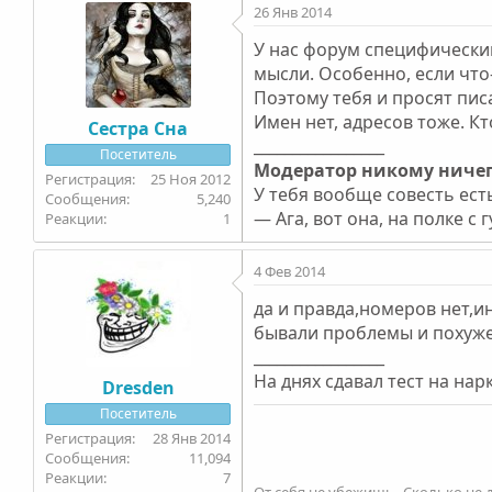
26 Янв 2014
У нас форум специфический
мысли. Особенно, если что-
Поэтому тебя и просят пис
Имен нет, адресов тоже. Кто
Сестра Сна
_________________
Посетитель
Модератор никому ничег
25 Ноя 2012
У тебя вообще совесть есть
5,240
— Ага, вот она, на полке с
1
4 Фев 2014
да и правда,номеров нет,и
бывали проблемы и похуже 
_________________
На днях сдавал тест на на
Dresden
Посетитель
28 Янв 2014
11,094
7
От себя не убежишь...Сколько не д