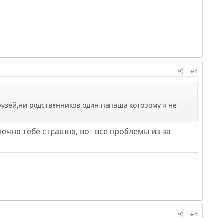
#4
рузей,ни родственников,один папаша которому я не
онечно тебе страшно, вот все проблемы из-за
#5