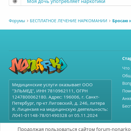
Моя дочь употребляет наркотики
Форумы
БЕСПЛАТНОЕ ЛЕЧЕНИЕ НАРКОМАНИИ
Бросаю 
Ста
Что 
Общ
Воп
Медицинские услуги оказывает ООО
"ЭЛЬМЕД", ИНН 7810962111, ОГРН
Пом
1247800062180. Адрес: 196006, г. Санкт-
Анк
Петербург, пр-кт Лиговский, д. 246, литера
Бес
Я. Лицензия на медицинскую деятельность:
Л041-01148-78/01490328 от 05.11.2024
Продолжая пользоваться сайтом forum-nonarko.