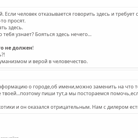
. Если человек отказывается говорить здесь и требует с
то просят.
ать здесь.
 тебя узнает? Бояться здесь нечего...
о не должен
!
?!
 гуманизмом и верой в человечество.
нформацию о городе,об имени,можно заменить на что то 
твоей...поэтому пиши тут,а мы постораемся помочь,есл
ркотики и он оказался отрицательным. Нам с дилером ест
огоняйся...