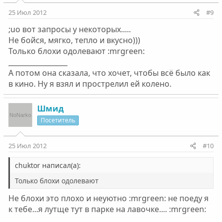
25 Июл 2012
#9
;uo вот запросы у некоторых.....
Не бойся, мягко, тепло и вкусно)))
Только блохи одолевают :mrgreen:
_________________
А потом она сказала, что хочет, чтобы всё было как
в кино. Ну я взял и прострелил ей колено.
Шмид
Посетитель
25 Июл 2012
#10
chuktor написал(а):
Только блохи одолевают
Не блохи это плохо и неуютно :mrgreen: не поеду я
к тебе...я лутще тут в парке на лавочке.... :mrgreen:
_________________