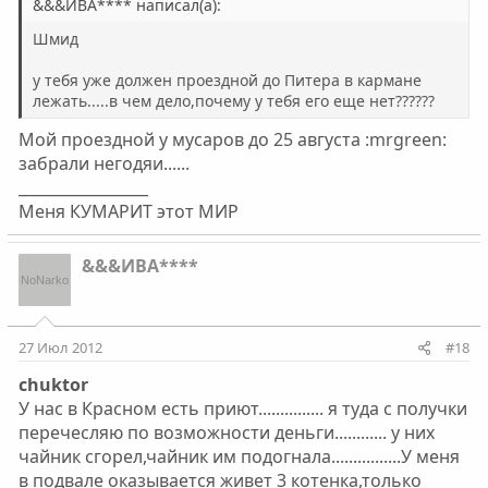
&&&ИВА**** написал(а):
Шмид
у тебя уже должен проездной до Питера в кармане
лежать.....в чем дело,почему у тебя его еще нет??????
Мой проездной у мусаров до 25 августа :mrgreen:
забрали негодяи......
_________________
Меня КУМАРИТ этот МИР
&&&ИВА****
27 Июл 2012
#18
chuktor
У нас в Красном есть приют............... я туда с получки
перечесляю по возможности деньги............ у них
чайник сгорел,чайник им подогнала................У меня
в подвале оказывается живет 3 котенка,только