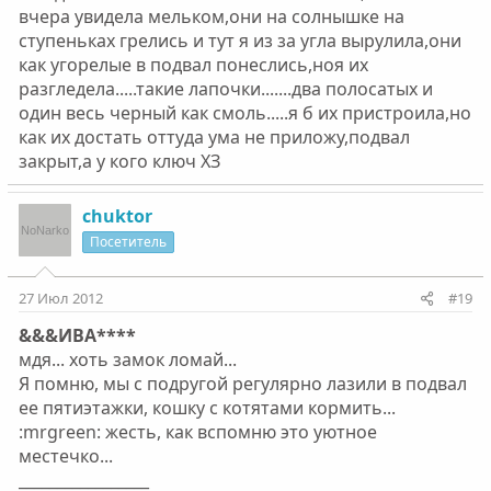
вчера увидела мельком,они на солнышке на
ступеньках грелись и тут я из за угла вырулила,они
как угорелые в подвал понеслись,ноя их
разгледела.....такие лапочки.......два полосатых и
один весь черный как смоль.....я б их пристроила,но
как их достать оттуда ума не приложу,подвал
закрыт,а у кого ключ ХЗ
chuktor
Посетитель
27 Июл 2012
#19
&&&ИВА****
мдя... хоть замок ломай...
Я помню, мы с подругой регулярно лазили в подвал
ее пятиэтажки, кошку с котятами кормить...
:mrgreen: жесть, как вспомню это уютное
местечко...
_________________