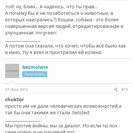
:roll: ну, блин... я надеюсь, что ты прав...
А почему бы и не позаботиться о животных, в
которых наигрались?) Кошки, собаки - это более
совершенная версия людей, отредактированная и
улучшенная :mrgreen:
_________________
А потом она сказала, что хочет, чтобы всё было как
в кино. Ну я взял и прострелил ей колено.
bezmolwie
Посетитель
27 Июл 2012
#15
chuktor
просто им не дали человеческих возможностей,а
так бы они такими же стали :twisted:
_________________
Мы против войны, мы за диалог. Но если ты лох -
сиди ровно и не раззевай рот.