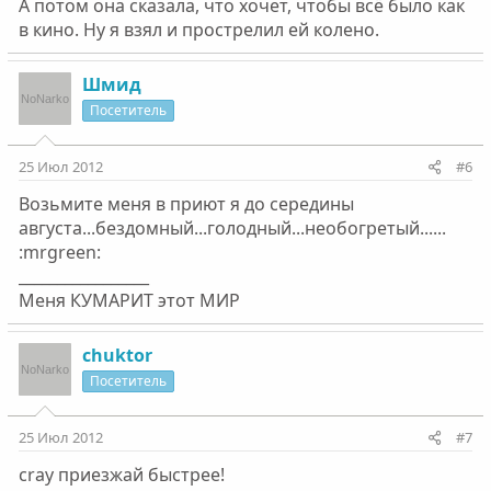
А потом она сказала, что хочет, чтобы всё было как
в кино. Ну я взял и прострелил ей колено.
Шмид
Посетитель
25 Июл 2012
#6
Возьмите меня в приют я до середины
августа...бездомный...голодный...необогретый......
:mrgreen:
_________________
Меня КУМАРИТ этот МИР
chuktor
Посетитель
25 Июл 2012
#7
cray приезжай быстрее!