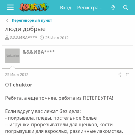
Вход
Регистрация
Переговорный пункт
люди добрые
А
Д
&&&ИВА****
25 Июл 2012
в
а
т
т
&&&ИВА****
о
а
р
н
т
а
е
ч
25 Июл 2012
#1
м
а
ы
л
ОТ
chuktor
а
Ребята, а еще точнее, ребята из ПЕТЕРБУРГА!
Если вдруг у вас лежат без дела:
- покрывала, пледы, постельное белье
-- игрушки-прорезыватели для щенков, кости-
погрызушки для взрослых, различные лакомства,