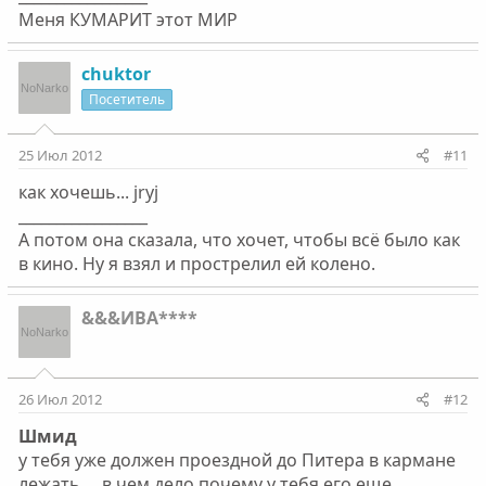
Меня КУМАРИТ этот МИР
chuktor
Посетитель
25 Июл 2012
#11
как хочешь... jryj
_________________
А потом она сказала, что хочет, чтобы всё было как
в кино. Ну я взял и прострелил ей колено.
&&&ИВА****
26 Июл 2012
#12
Шмид
у тебя уже должен проездной до Питера в кармане
лежать.....в чем дело,почему у тебя его еще