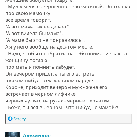
- Муж у меня совершенно невозможный. Он только
про свою мамочку
все время говорит.
"А вот мама так не делает".
"А вот видела бы мама".
"А маме бы это не понравилось".
А я у него вообще на десятом месте.
- Надо, чтобы он обратил на тебя внимание как на
женщину, тогда он
про мать и помнить забудет.
Он вечером придет, а ты его встреть
в каком-нибудь cекcуальном наряде.
Короче, приходит вечером муж - жена его
встречает в черном лифчике,
черных чулках, на руках - черные перчатки.
- Боже, ты вся в черном - что-нибудь с мамой?!
Р
Sergey
е
а
к
Алехандро