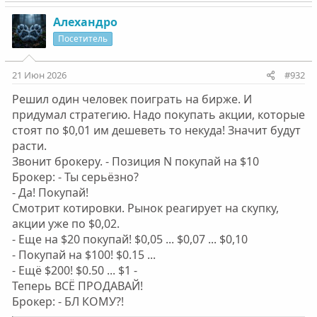
а
к
Алехандро
ц
Посетитель
и
и
:
21 Июн 2026
#932
Решил один человек поиграть на бирже. И
придумал стратегию. Надо покупать акции, которые
стоят по $0,01 им дешеветь то некуда! Значит будут
расти.
Звонит брокеру. - Позиция N покупай на $10
Брокер: - Ты серьёзно?
- Да! Покупай!
Смотрит котировки. Рынок реагирует на скупку,
акции уже по $0,02.
- Еще на $20 покупай! $0,05 ... $0,07 ... $0,10
- Покупай на $100! $0.15 ...
- Ещё $200! $0.50 ... $1 -
Теперь ВСЁ ПРОДАВАЙ!
Брокер: - БЛ КОМУ?!