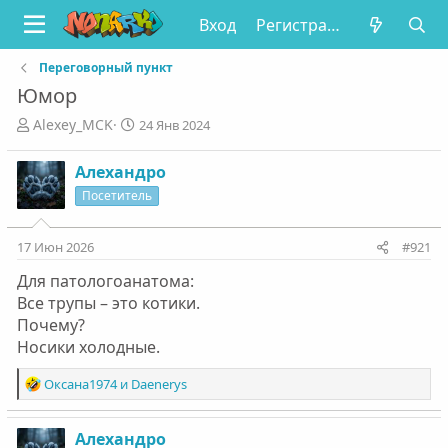
Вход
Регистрация
Переговорный пункт
Юмор
А
Д
Alexey_MCK
24 Янв 2024
в
а
т
т
Алехандро
о
а
Посетитель
р
н
т
а
е
ч
17 Июн 2026
#921
м
а
ы
л
Для патологоанатома:
а
Все трупы – это котики.
Почему?
Носики холодные.
Р
Оксана1974
и
Daenerys
е
а
к
Алехандро