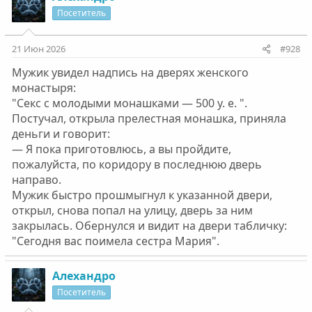
ц
Посетитель
и
и
:
21 Июн 2026
#928
Мужик увидел надпись на дверях женского
монастыря:
"Секс с молодыми монашками — 500 у. е. ".
Постучал, открыла прелестная монашка, приняла
деньги и говорит:
— Я пока приготовлюсь, а вы пройдите,
пожалуйста, по коридору в последнюю дверь
направо.
Мужик быстро прошмыгнул к указанной двери,
открыл, снова попал на улицу, дверь за ним
закрылась. Обернулся и видит на двери табличку:
"Сегодня вас поимела сестра Мария".
Алехандро
Посетитель