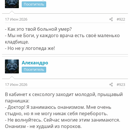
ц
Посетитель
и
и
:
17 Июн 2026
#922
- Как это твой больной умер?
- Мы не Боги, у каждого врача есть своё маленько
кладбище.
- Но не у логопеда же!
Алехандро
Посетитель
17 Июн 2026
#923
В кабинет к cекcологу заходит молодой, прыщавый
парнишка:
- Доктор! Я занимаюсь онанизмом. Мне очень
стыдно, но я не могу никак себя перебороть.
- Не волнуйтесь. Сейчас многие этим занимаются.
Онанизм - не худший из пороков.