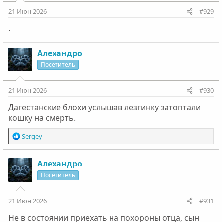
21 Июн 2026
#929
.
Алехандро
Посетитель
21 Июн 2026
#930
Дагестанские блохи услышав лезгинку затоптали
кошку на смерть.
Р
Sergey
е
а
к
Алехандро
ц
Посетитель
и
и
:
21 Июн 2026
#931
Не в состоянии приехать на похороны отца, сын