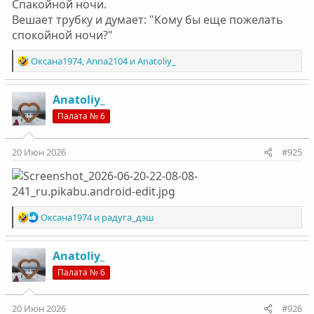
Спакойной ночи.
Вешает трубку и думает: "Кому бы еще пожелать
спокойной ночи?"
Р
Оксана1974
,
Anna2104
и
Anatoliy_
е
а
к
Anatoliy_
ц
Палата № 6
и
и
:
20 Июн 2026
#925
Р
Оксана1974
и
радуга_дэш
е
а
к
Anatoliy_
ц
Палата № 6
и
и
:
20 Июн 2026
#926