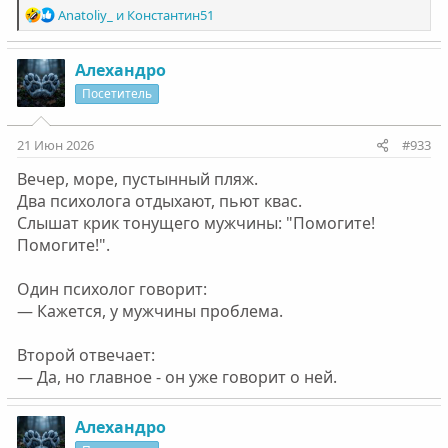
Р
Anatoliy_
и
Константин51
е
а
к
Алехандро
ц
Посетитель
и
и
:
21 Июн 2026
#933
Вечер, море, пустынный пляж.
Два психолога отдыхают, пьют квас.
Слышат крик тонущего мужчины: "Помогите!
Помогите!".
Один психолог говорит:
— Кажется, у мужчины проблема.
Второй отвечает:
— Да, но главное - он уже говорит о ней.
Алехандро