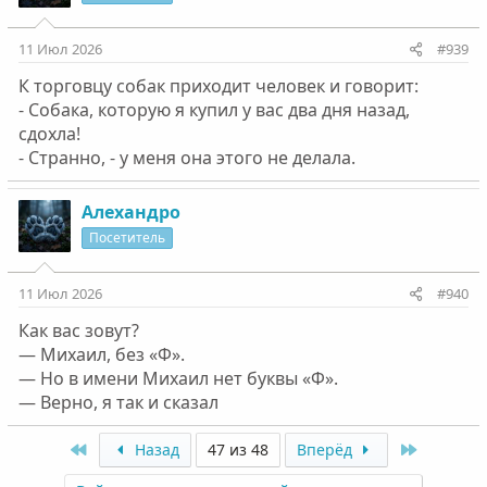
11 Июл 2026
#939
К торговцу собак приходит человек и говорит:
- Собака, которую я купил у вас два дня назад,
сдохла!
- Странно, - у меня она этого не делала.
Алехандро
Посетитель
11 Июл 2026
#940
Как вас зовут?
— Михаил, без «Ф».
— Но в имени Михаил нет буквы «Ф».
— Верно, я так и сказал
First
Last
Назад
47 из 48
Вперёд