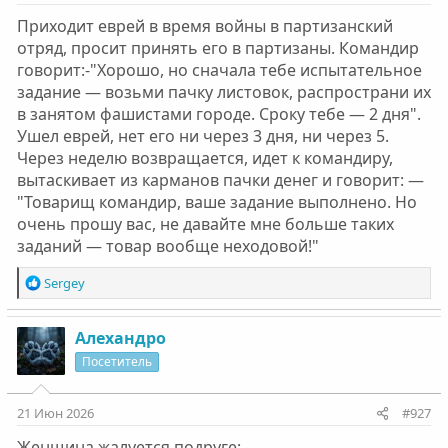
Приходит еврей в время войны в партизанский
отряд, просит принять его в партизаны. Командир
говорит:-"Хорошо, но сначала тебе испытательное
задание — возьми пачку листовок, распространи их
в занятом фашистами городе. Сроку тебе — 2 дня".
Ушел еврей, нет его ни через 3 дня, ни через 5.
Через неделю возвращается, идет к командиру,
вытаскивает из карманов пачки денег и говорит: —
"Товарищ командир, ваше задание выполнено. Но
очень прошу вас, не давайте мне больше таких
заданий — товар вообще неходовой!"
Р
Sergey
е
а
к
Алехандро
ц
Посетитель
и
и
:
21 Июн 2026
#927
Женщина жалуется подруге: