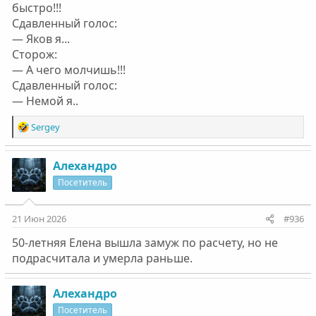
быстро!!!
Сдавленный гoлос:
— Яков я...
Сторож:
— А чего мoлчишь!!!
Cдaвлeнный гoлoс:
— Heмoй я..
Р
Sergey
е
а
к
Алехандро
ц
Посетитель
и
и
:
21 Июн 2026
#936
50-летняя Елена вышла замуж по расчету, но не
подрасчитала и умерла раньше.
Алехандро
Посетитель