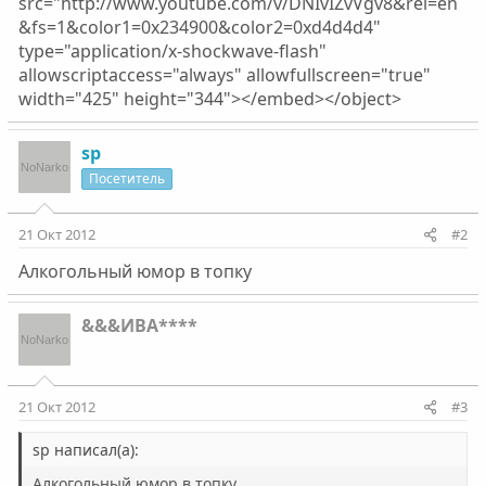
src="http://www.youtube.com/v/DNIvIZvVgv8&rel=en
&fs=1&color1=0x234900&color2=0xd4d4d4"
type="application/x-shockwave-flash"
allowscriptaccess="always" allowfullscreen="true"
width="425" height="344"></embed></object>
sp
Посетитель
21 Окт 2012
#2
Алкогольный юмор в топку
&&&ИВА****
21 Окт 2012
#3
sp написал(а):
Алкогольный юмор в топку