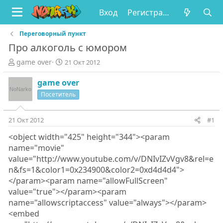
Вход
Регистрация
Переговорный пункт
Про алкоголь с юмором
А
Д
game over
21 Окт 2012
в
а
т
т
game over
о
а
Посетитель
р
н
т
а
е
ч
21 Окт 2012
#1
м
а
<object width="425" height="344"><param
ы
л
а
name="movie"
value="http://www.youtube.com/v/DNIvIZvVgv8&rel=e
n&fs=1&color1=0x234900&color2=0xd4d4d4">
</param><param name="allowFullScreen"
value="true"></param><param
name="allowscriptaccess" value="always"></param>
<embed