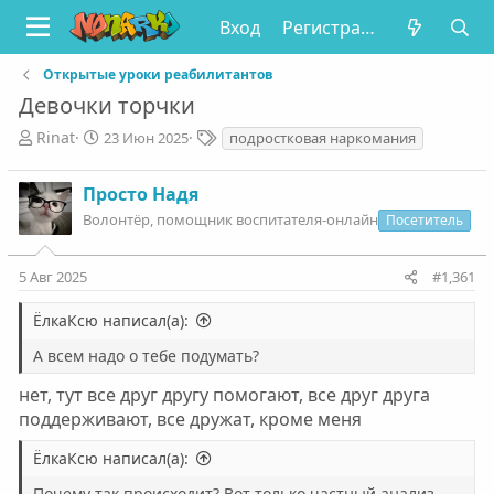
Вход
Регистрация
Открытые уроки реабилитантов
Девочки торчки
А
Д
Т
Rinat
23 Июн 2025
подростковая наркомания
в
а
е
т
т
г
Просто Надя
о
а
и
р
Волонтëр, помощник воспитателя-онлайн
н
Посетитель
т
а
е
ч
5 Авг 2025
#1,361
м
а
ы
л
ЁлкаКсю написал(а):
а
А всем надо о тебе подумать?
нет, тут все друг другу помогают, все друг друга
поддерживают, все дружат, кроме меня
ЁлкаКсю написал(а):
Почему так происходит? Вот только частный анализ