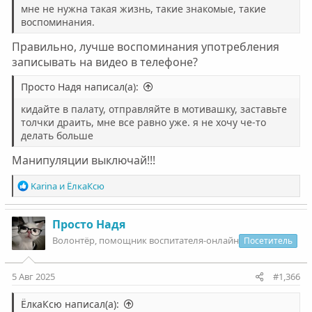
мне не нужна такая жизнь, такие знакомые, такие
воспоминания.
Правильно, лучше воспоминания употребления
записывать на видео в телефоне?
Просто Надя написал(а):
кидайте в палату, отправляйте в мотивашку, заставьте
толчки драить, мне все равно уже. я не хочу че-то
делать больше
Манипуляции выключай!!!
Р
Karinа
и
ЁлкаКсю
е
а
к
Просто Надя
ц
Волонтëр, помощник воспитателя-онлайн
Посетитель
и
и
:
5 Авг 2025
#1,366
ЁлкаКсю написал(а):