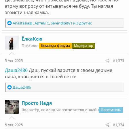
этому вопросу отчитываться не буду. Ты наглая
эгоистичная хамка.
Р
Anastasia🎀
,
Артём С
,
Serendipity1
и 3 других
е
а
к
ЁлкаКсю
ц
Психолог
Команда форума
Модератор
и
и
:
5 Авг 2025
#1,373
Даша2486
Даш, пускай варится в своем дерьме
одна, ковыряется в своей ветке.
Р
Даша2486
е
а
к
Просто Надя
ц
Волонтëр, помощник воспитателя-онлайн
Посетитель
и
и
:
5 Авг 2025
#1,374