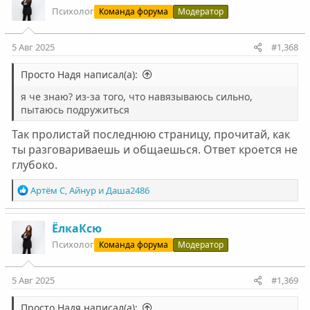
Психолог
Команда форума
Модератор
5 Авг 2025
#1,368
Просто Надя написал(а):
я че знаю? из-за того, что навязываюсь сильно,
пытаюсь подружиться
Так пролистай последнюю страницу, прочитай, как
ты разговариваешь и общаешься. Ответ кроется не
глубоко.
Р
Артём С
,
Айнур
и
Даша2486
е
а
к
ЁлкаКсю
ц
Психолог
Команда форума
Модератор
и
и
:
5 Авг 2025
#1,369
Просто Надя написал(а):