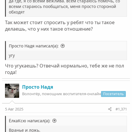
да где, я со всеми вежлива. всем стараюсь помочь, со
всеми стараюсь пообщаться, меня просто стороной
обходят
Так может стоит спросить у ребят что ты такое
делаешь, что у них такое отношение?
Просто Надя написал(а):
угу
Что угукаешь? Отвечай нормально, тебе же не пол
года!
Просто Надя
Волонтëр, помощник воспитателя-онлайн
Посетитель
5 Авг 2025
#1,371
ЁлкаКсю написал(а):
Вранье и ложь.