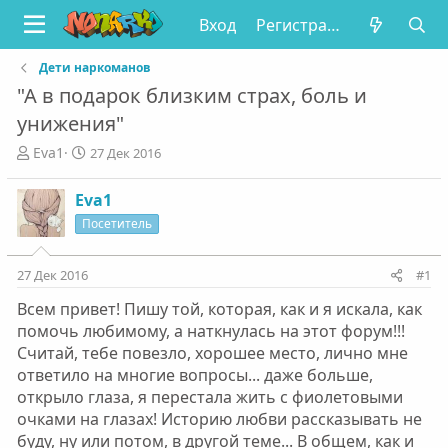
Вход
Регистрация
Дети наркоманов
"А в подарок близким страх, боль и
унижения"
А
Д
Eva1
27 Дек 2016
в
а
т
т
Eva1
о
а
Посетитель
р
н
т
а
е
ч
27 Дек 2016
#1
м
а
ы
л
Всем привет! Пишу той, которая, как и я искала, как
а
помочь любимому, а наткнулась на этот форум!!!
Считай, тебе повезло, хорошее место, лично мне
ответило на многие вопросы... даже больше,
открыло глаза, я перестала жить с фиолетовыми
очками на глазах! Историю любви рассказывать не
буду, ну или потом, в другой теме... В общем, как и