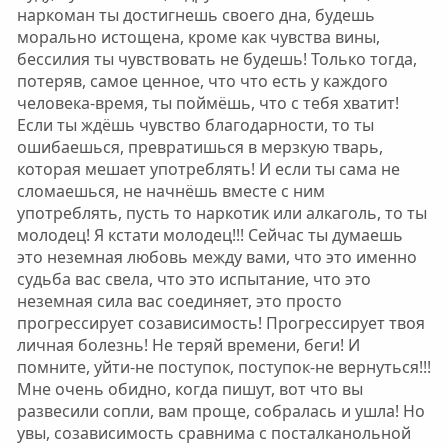
наркоман ты достигнешь своего дна, будешь
морально истощена, кроме как чувства вины,
бессилия ты чувствовать не будешь! Только тогда,
потеряв, самое ценное, что что есть у каждого
человека-время, ты поймёшь, что с тебя хватит!
Если ты ждёшь чувство благодарности, то ты
ошибаешься, превратишься в мерзкую тварь,
которая мешает употреблять! И если ты сама не
сломаешься, не начнёшь вместе с ним
употреблять, пусть то наркотик или алкаголь, то ты
молодец! Я кстати молодец!!! Сейчас ты думаешь
это неземная любовь между вами, что это именно
судьба вас свела, что это испытание, что это
неземная сила вас соединяет, это просто
прогрессирует созависимость! Прогрессирует твоя
личная болезнь! Не теряй времени, беги! И
помните, уйти-не поступок, поступок-не вернуться!!!
Мне очень обидно, когда пишут, вот что вы
развесили сопли, вам проще, собралась и ушла! Но
увы, созависимость сравнима с посталканольной