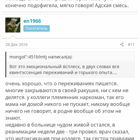
конечно подофигела, мягко говоря! Адская смесь.
en1966
Посетитель
28 Дек 2016
#11
mongol":451blmtj написал(а):
Вот это эмоциональный всплеск, в двух словах вся
квинтэссенция переживаний и горького опыта....
очень хорошо, что о переживаниях пишется.
многие закрываются в своей ракушке, ни с кем не
делятся. у коллеги племянник наркоман, так его
мама ни домой никого не пускает, никому вообще
ничего не говорит, в родне вообще об этом не
знают.
недавно в больнице чудом живой остался, в
реанимации недели две - три провел. врач сказал,
что интоксикация при коллеге, так сестра правдами