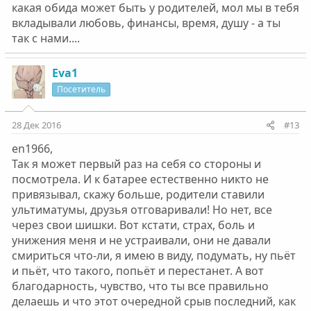
или к психотерапевту, или вот так на форумах
какая обида может быть у родителей, мол мы в тебя
делиться.
вкладывали любовь, финансы, время, душу - а ты
только с одним условием - надо о себе, а не о
так с нами....
зависимых. слушала два раза виртуальную группу - так
там о зависимых вообще резко прерывали любой
разговор.
Eva1
"я чувствую, переживаю, правильно - не правильно
Посетитель
веду, считаю и т.д."
а у нас, у созависимых все наоборот. хорошо видны
свои ошибки, когда смотришь на себя со стороны.
28 Дек 2016
#13
главное о других посудачить - им косточки перемыть,
en1966,
какие они сцуки и сколько нам боли принесли, и
Так я может первый раз на себя со стороны и
сколько крови выпили.
не близкий принес страх, унижение и боль, это
посмотрела. И к батарее естественно никто не
человек сам испытывает.
привязывал, скажу больше, родители ставили
никто не заставлял терять 5 лет жизни, - насильно
ультиматумы, друзья отговаривали! Но нет, все
никто никого к батарее не привязывал
через свои шишки. Вот кстати, страх, боль и
унижения меня и не устраивали, они не давали
смириться что-ли, я имею в виду, подумать, ну пьёт
и пьёт, что такого, попьёт и перестанет. А вот
благодарность, чувство, что ты все правильно
делаешь и что этот очередной срыв последний, как