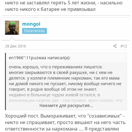
никто не заставлял терять 5 лет жизни, - насильно
никто никого к батарее не привязывал
mongol
Посетитель
28 Дек 2016
#12
en1966":11puzwaa написал(а):
очень хорошо, что о переживаниях пишется.
многие закрываются в своей ракушке, ни с кем не
делятся. у коллеги племянник наркоман, так его мама
ни домой никого не пускает, никому вообще ничего не
говорит, в родне вообще об этом не знают.
недавно в больнице чудом живой остался, в
реанимации недели две - три провел. врач сказал, что
Нажмите для раскрытия...
интоксикация при коллеге, так сестра правдами и
неправдами увела разговор в сторону.
Хороший пост. Вымораживает, что "созависимых" -
закон - закрытая система (в данном случае человек)
никто не спрашивает, просто вешают на него часть
уничтожается, болезни начинают уже сыпаться.
ответственности за наркомана .... Я представляю
поэтому хорошо ходить на группы для созависимых,