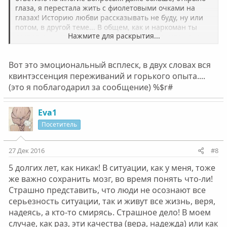
глаза, я перестала жить с фиолетовыми очками на
глазах! Историю любви рассказывать не буду, ну или
потом, в другой теме... В общем, как и наркоман ты
Нажмите для раскрытия...
достигнешь своего дна, будешь морально истощена,
кроме как чувства вины, бессилия ты чувствовать не
будешь! Только тогда, потеряв, самое ценное, что что
Вот это эмоциональный всплеск, в двух словах вся
есть у каждого человека-время, ты поймёшь, что с тебя
квинтэссенция переживаний и горького опыта....
хватит! Если ты ждёшь чувство благодарности, то ты
ошибаешься, превратишься в мерзкую тварь, которая
(это я поблагодарил за сообщение) %$r#
мешает употреблять! И если ты сама не сломаешься,
не начнёшь вместе с ним употреблять, пусть то
Eva1
наркотик или алкаголь, то ты молодец! Я кстати
молодец!!! Сейчас ты думаешь это неземная любовь
Посетитель
между вами, что это именно судьба вас свела, что это
испытание, что это неземная сила вас соединяет, это
27 Дек 2016
#8
просто прогрессирует созависимость! Прогрессирует
твоя личная болезнь! Не теряй времени, беги! И
5 долгих лет, как никак! В ситуации, как у меня, тоже
помните, уйти-не поступок, поступок-не вернуться!!!
же важно сохранить мозг, во время понять что-ли!
Мне очень обидно, когда пишут, вот что вы развесили
Страшно представить, что люди не осознают все
сопли, вам проще, собралась и ушла! Но увы,
серьезность ситуации, так и живут все жизнь, веря,
созависимость сравнима с посталканольной
дипрессией или наркоманскими отходосами! Ни так
надеясь, а кто-то смирясь. Страшное дело! В моем
все просто!!!
случае, как раз, эти качества (вера, надежда) или как