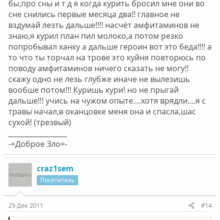
бы,про сны и т д я когда курить бросил мне они во
давали попробывать. И вот последний год я плотно
сне снились первые месяца два!! главное не
подсел на гашиш и последние 3 месяца жрал
амфетамины, после чего меня принял обнон. Был шок,
вздумай лезть дальше!!!! насчёт амфитаминов не
все родственники всё узнали, говорил мол
знаю,я курил план пил молоко,а потом резко
зависимости у меня нет, да вроде и сам так думал по
попробывал ханку а дальше героин вот это беда!!!! а
началу. Но через неделю, видимо шок прошел и
то что ты торчал на трове это куйня повторюсь по
началась психологическая зависимость (постоянно
поводу амфитаминов ничего сказать не могу!!
думаю об этом, сны где я постоянно нюхаю или курю).
скажу одно не лезь глубже иначе не вылезишь
Это продолжается уже 3 месяц, но я пока держу себя в
руках. Большее количество друзей и знакомых курят,
вообше потом!!! Куришь кури! но не прыгай
марафонят, наркотики на каждом углу, на учебе, у
дальше!!! учись на чужом опыте....хотя врядли....я с
друзей, да и просто на улице, иногда бывает очень
травы начал,в оканцовке меня она и спасла,шас
сложно отказаться, да и все друзья ещё больше
сухой! (трезвый)
затягивают в эту яму, мол давай, один раз ничего не
_________________
будет, на новый год и т.п. Что можете посоветовать? Я
-=Доброе Зло=-
просто не знаю ка
к убрать у себя из мыслей это всё..
craz1sem
Посетитель
29 Дек 2011
#14