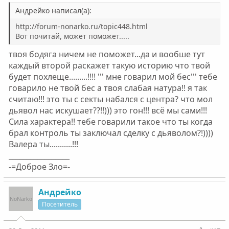
Андрейко написал(а):
http://forum-nonarko.ru/topic448.html
Вот почитай, может поможет.....
твоя бодяга ничем не поможет...да и вообше тут
каждый второй раскажет такую историю что твой
будет похлеще.........!!!! ''' мне говарил мой бес''' тебе
говарило не твой бес а твоя слабая натура!! я так
считаю!!! это ты с секты набался с центра? что мол
дьявол нас искушает??!!))) это гон!!! всё мы сами!!!
Сила характера!! тебе говарили такое что ты когда
брал контроль ты заключал сделку с дьяволом?!))))
Валера ты...........!!!
_________________
-=Доброе Зло=-
Андрейко
Посетитель