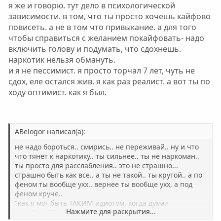
я же и говорю. тут дело в психологической
зависимости. в том, что ты просто хочешь кайфово
повисеть. а не в том что привыкание. а для того
чтобы справиться с желанием покайфовать- надо
включить голову и подумать, что сдохнешь.
наркотик нельзя обмануть.
и я не пессимист. я просто торчал 7 лет, чуть не
сдох, еле остался жив. я как раз реалист. а вот ты по
ходу оптимист. как я был.
ABelogor написал(а):
не надо бороться.. смирись.. не переживай.. ну и что
что тянет к наркотику.. ты сильнее.. ты не наркоман..
ты просто для расслабления.. это не страшно...
страшно быть как все.. а ты не такой.. ты крутой.. а по
феном ты вообще ухх.. вернее ты вообще ухх, а под
феном круче..
"как я мог быть ТАКИМ идиотом, когда думал
Нажмите для раскрытия...
подобное???"- этот вопрос мне покоя не дает.