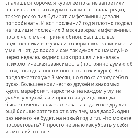
спалишься короче, я курил её пока не запретили,
после начал опять курить гашиш, сначала редко,
так же редко пил бутират, амфетамины давали
попробывать. И вот последний год я плотно подсел
на гашиш и последние 3 месяца жрал амфетамины,
после чего меня принял обнон. Был шок, все
родственники всё узнали, говорил мол зависимости
у меня нет, да вроде и сам так думал по началу. Но
через неделю, видимо шок прошел и началась
психологическая зависимость (постоянно думаю об
этом, сны где я постоянно нюхаю или курю). Это
продолжается уже 3 месяц, но я пока держу себя в
руках. Большее количество друзей и знакомых
курят, марафонят, наркотики на каждом углу, на
учебе, у друзей, да и просто на улице, иногда
бывает очень сложно отказаться, да и все друзья
ещё больше затягивают в эту яму, мол давай, один
раз ничего не будет, на новый год и т.п. Что можете
посоветовать? Я просто не знаю как убрать у себя
из мыслей это всё..