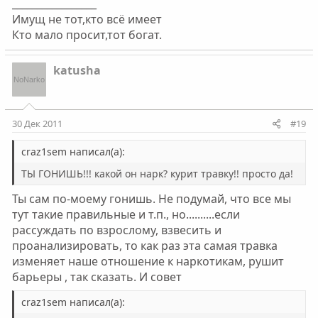
_________________
Имущ не тот,кто всё имеет
Кто мало просит,тот богат.
katusha
30 Дек 2011
#19
craz1sem написал(а):
ТЫ ГОНИШЬ!!! какой он нарк? курит травку!! просто да!
Ты сам по-моему гонишь. Не подумай, что все мы
тут такие правильные и т.п., но..........если
рассуждать по взрослому, взвесить и
проанализировать, то как раз эта самая травка
изменяет наше отношение к наркотикам, рушит
барьеры , так сказать. И совет
craz1sem написал(а):