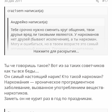
30 Дек 2011
#17
craz1sem написал(а):
Андрейко написал(а):
Тебе срочно нужно сменить круг общения, твои
друзья вряд ли таковыми являются. У наркоманов
нет друзей (бывают исключения), а ты наркоман.
Могу и ошибаться, но в твоем возрасте это самый
оптимальный вариант. Поговори с родителями,
Нажмите для раскрытия...
если есть родственники в других регионах (за
бугром), тебе надо просто уехать на годик-другой.
Нажмите для раскрытия...
Но как говориться "свинья везде грязь найдет".
Ты че говоришь такое? Вот из-за таких советчиков
Даже если ты сменишь обстановку и не будешь
как ты все беды....
ТЫ ГОНИШЬ!!! какой он нарк? курит травку!! просто да!
избегать общения с таким контингентом от
надо всех своих друзей если они не так же мыслят как
Он самый настоящий нарик! Кто такой наркоман?
которого ты ушел, все твои старания напрасны.
он послать всех накуй!(простите за речь) просто
Наркома́ния — хроническое прогредиентное
Если нет возможности уехать, то постарайся
повторюсь ещё 10й раз дружище не здумай лезть
отшить своих корешей, поверь мне сегодня гаш
заболевание, вызванное употреблением веществ-
дальше если жизнь и всё её вкусы дороги...........(((((
долбишь, а завтра и опомниться не успеешь как на
наркотиков.
игле будешь и втянут тебя именно твои "друзья".
Заметь он не курит раз в год по праздникам.
Давай, кореш, думай, иначе ты погибнешь.