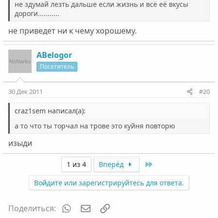
не здумай лезть дальше если жизнь и всё её вкусы
дороги...........
не приведет ни к чему хорошему.
ABelogor
Посетитель
30 Дек 2011
#20
craz1sem написал(а):
а то что ты торчал на трове это куйня повторю
изыди
Last
1 из 4
Вперёд
Войдите или зарегистрируйтесь для ответа.
WhatsApp
Электронная почта
Ссылка
Поделиться: