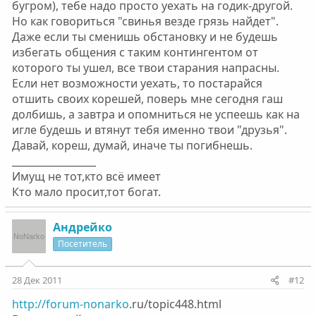
бугром), тебе надо просто уехать на годик-другой.
Но как говориться "свинья везде грязь найдет".
Даже если ты сменишь обстановку и не будешь
избегать общения с таким контингентом от
которого ты ушел, все твои старания напрасны.
Если нет возможности уехать, то постарайся
отшить своих корешей, поверь мне сегодня гаш
долбишь, а завтра и опомниться не успеешь как на
игле будешь и втянут тебя именно твои "друзья".
Давай, кореш, думай, иначе ты погибнешь.
_________________
Имущ не тот,кто всё имеет
Кто мало просит,тот богат.
Андрейко
Посетитель
28 Дек 2011
#12
http://forum-nonarko
.ru/topic448.html