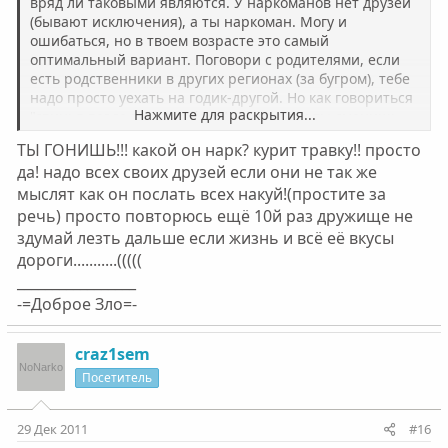
вряд ли таковыми являются. У наркоманов нет друзей
(бывают исключения), а ты наркоман. Могу и
ошибаться, но в твоем возрасте это самый
оптимальный вариант. Поговори с родителями, если
есть родственники в других регионах (за бугром), тебе
надо просто уехать на годик-другой. Но как говориться
Нажмите для раскрытия...
"свинья везде грязь найдет". Даже если ты сменишь
обстановку и не будешь избегать общения с таким
ТЫ ГОНИШЬ!!! какой он нарк? курит травку!! просто
контингентом от которого ты ушел, все твои старания
да! надо всех своих друзей если они не так же
напрасны. Если нет возможности уехать, то постарайся
мыслят как он послать всех накуй!(простите за
отшить своих корешей, поверь мне сегодня гаш
долбишь, а завтра и опомниться не успеешь как на
речь) просто повторюсь ещё 10й раз дружище не
игле будешь и втянут тебя именно твои "друзья".
здумай лезть дальше если жизнь и всё её вкусы
Давай, кореш, думай, иначе ты погибнешь.
дороги...........(((((
_________________
-=Доброе Зло=-
craz1sem
Посетитель
29 Дек 2011
#16