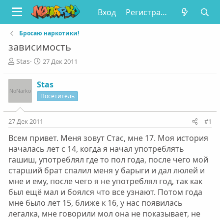
Вход
Регистрация
Бросаю наркотики!
зависимость
А
Д
Stas
27 Дек 2011
в
а
т
т
Stas
о
а
Посетитель
р
н
т
а
е
ч
27 Дек 2011
#1
м
а
ы
л
Всем привет. Меня зовут Стас, мне 17. Моя история
а
началась лет с 14, когда я начал употреблять
гашиш, употреблял где то пол года, после чего мой
старший брат спалил меня у барыги и дал люлей и
мне и ему, после чего я не употреблял год, так как
был ещё мал и боялся что все узнают. Потом года
мне было лет 15, ближе к 16, у нас появилась
легалка, мне говорили мол она не показывает, не