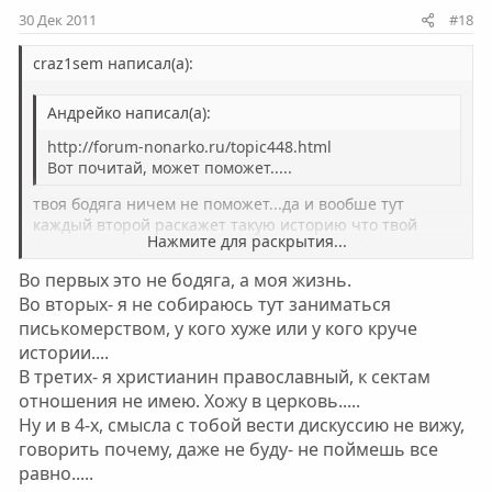
30 Дек 2011
#18
craz1sem написал(а):
Андрейко написал(а):
http://forum-nonarko.ru/topic448.html
Вот почитай, может поможет.....
твоя бодяга ничем не поможет...да и вообше тут
каждый второй раскажет такую историю что твой
Нажмите для раскрытия...
будет похлеще.........!!!! ''' мне говарил мой бес''' тебе
говарило не твой бес а твоя слабая натура!! я так
Во первых это не бодяга, а моя жизнь.
считаю!!! это ты с секты набался с центра? что мол
Нажмите для раскрытия...
Во вторых- я не собираюсь тут заниматься
дьявол нас искушает??!!))) это гон!!! всё мы сами!!! Сила
писькомерством, у кого хуже или у кого круче
характера!! тебе говарили такое что ты когда брал
контроль ты заключал сделку с дьяволом?!)))) Валера
истории....
ты...........!!!
В третих- я христианин православный, к сектам
отношения не имею. Хожу в церковь.....
Ну и в 4-х, смысла с тобой вести дискуссию не вижу,
говорить почему, даже не буду- не поймешь все
равно.....