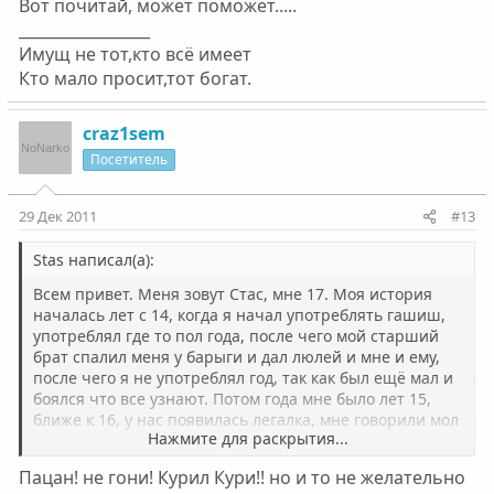
Вот почитай, может поможет.....
_________________
Имущ не тот,кто всё имеет
Кто мало просит,тот богат.
craz1sem
Посетитель
29 Дек 2011
#13
Stas написал(а):
Всем привет. Меня зовут Стас, мне 17. Моя история
началась лет с 14, когда я начал употреблять гашиш,
употреблял где то пол года, после чего мой старший
брат спалил меня у барыги и дал люлей и мне и ему,
после чего я не употреблял год, так как был ещё мал и
боялся что все узнают. Потом года мне было лет 15,
ближе к 16, у нас появилась легалка, мне говорили мол
Нажмите для раскрытия...
она не показывает, не спалишься короче, я курил её
пока не запретили, после начал опять курить гашиш,
Пацан! не гони! Курил Кури!! но и то не желательно
сначала редко, так же редко пил бутират, амфетамины