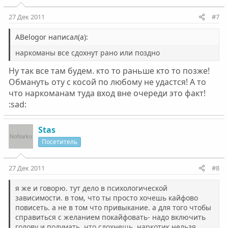
27 Дек 2011
#7
ABelogor написал(а):
наркоманы все сдохнут рано или поздно
Ну так все там будем. кто то раньше кто то позже!
Обмануть оту с косой по любому не удастся! А то
что наркоманам туда вход вне очереди это факт!
:sad:
Stas
Посетитель
27 Дек 2011
#8
я же и говорю. тут дело в психологической
зависимости. в том, что ты просто хочешь кайфово
повисеть. а не в том что привыкание. а для того чтобы
справиться с желанием покайфовать- надо включить
голову и подумать, что сдохнешь. наркотик нельзя