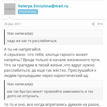
Valerya.Siniutina@mail.ru
Посетитель
28 Дек 2011
#10
Stas написал(а):
надо же как то расслабляться.
А ты не напрягайся.
А серьёзно- что тебя, хлопца гарного может
напрячь? Вроде только в начале жизненного пути.
Что за трагедии в твоей жизни ,что вдруг нужно
расслабиться, да ещё так жёстко. Прислушайся к
людям прошедшим через наркотический ад.
Stas написал(а):
как так быстро может произойти зависимость и так
долго не отпускать.
то то и оно..все когда впрягались думали на разок,