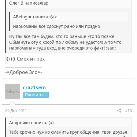
Олег В написал(а):
ABelogor написал(а):
наркоманы все сдохнут рано или поздно
Ну так все там будем. кто то раньше кто то позже!
Обмануть оту с косой по любому не удастся! А то что
наркоманам туда вход вне очереди это факт! :sad:
))) ((( Смех и грех
_________________
-=Доброе Зло=-
craz1sem
Посетитель
29 Дек 2011
#15
Андрейко написал(а):
Тебе срочно нужно сменить круг общения, твои друзья