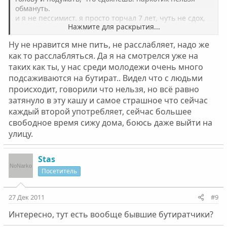
обмануть.
и я не пессимист. я просто торчал 7 лет, чуть не сдох,
Нажмите для раскрытия...
еле остался жив. я как раз реалист. а вот ты по ходу
оптимист. как я был.
Ну не нравится мне пить, не расслабляет, надо же
как то расслабляться. Да я на смотрелся уже на
таких как ты, у нас среди молодежи очень много
подсаживаются на бутират.. Видел что с людьми
происходит, говорили что нельзя, но всё равно
затянуло в эту кашу и самое страшное что сейчас
каждый второй употребляет, сейчас большее
свободное время сижу дома, боюсь даже выйти на
улицу.
Stas
Посетитель
27 Дек 2011
#9
Интересно, тут есть вообще бывшие бутиратчики?