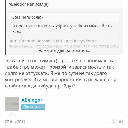
ABelogor написал(а):
Stas написал(а):
Я просто не знаю как убрать у себя из мыслей это
всё..
ничто нельзя посоветовать. раз разумом не
понимаешь, что сдохнешь- то никак. так что готовься к
Нажмите для раскрытия...
жести и боли. впереди года мучений, унижений и
одиночества
Ты какой то пессимист) Просто я не понимаю, как
skull
Нажмите для раскрытия...
так быстро может произойти зависимость и так
долго не отпускать. Я же по сути не так долго
употреблял. Эти мысли просто жить не дают, они
вообще когда нибудь пройдут?
ABelogor
Посетитель
27 Дек 2011
#4