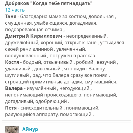
Добряков "Когда тебе пятнадцать"
12 часть
Таня
- благодарна маме за костюм, довольная ,
смущенная, улыбающаяся, догадливая,
подозревающая отчима ,
Дмитрий Кириллович
- неопределенный,
дружелюбный, хороший, открыт к Тане , устыдился
своей речи длинной , увлеченный,
воодушевленный , погружен в рассказ.
Костя
- бодрый, отзывчивый , робкий , везучий ,
удачливый , довольный , что видит Валеру,
шутливый , рад, что Валера сразу все понял ,
строящий примитивные догадки, смутившийся.
Валера
- изумлённый , негодующий ,
непонимающий происходящего, понимающий,
догадливый, одобряющий .
Петя
- снисходительный , понимающий,
радующийся аппарату, помогающий .
Айнур