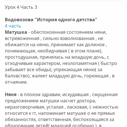
Урок 4 Часть 3
Водовозова "История одного детства"
4 часть
Матушка
- обеспокоенная состоянием няни,
встревоженная , сильно взволнованная , не
обижается на няню, принимает как должное ,
понимающая, необидчивая ( в этом плане),
простодушная, принялась на младшую дочь, с
отходчивым характером, незлопамятная ( быстро
забывает все обиды), упрекающая няню( за
баловство), жалеет младшую дочь, горюющая , в
отчаянии.
Няня
- в плохом здравии, исхудавшая , смущенная
предложением матушки насчет доктора,
неразговорчивая, усталая , ласковая, с нежностью
относится к гг, напоминает матушке о ее прямых
обязанностях, ответственная, беспокоящаяся за
образование детей( младшей особенно ), в