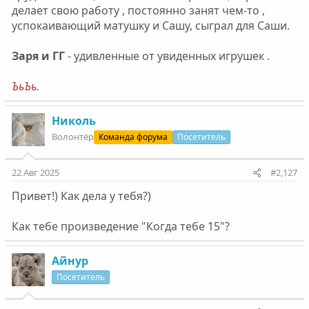
делает свою работу , постоянно занят чем-то ,
успокаивающий матушку и Сашу, сыграл для Саши.
Заря и ГГ
- удивленные от увиденных игрушек .
ЪьЪь.
Николь
Волонтëр
Команда форума
Посетитель
22 Авг 2025
#2,127
Привет!) Как дела у тебя?)
Как тебе произведение "Когда тебе 15"?
Айнур
Посетитель