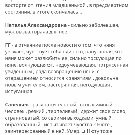
восторге от чтения младшенькой , в предсмертном
состоянии, в итоге скончалась...
Наталья Александровна
- сильно заболевшая,
муж вызвал врача для нее.
ГГ
- в отчаяние после новости о том, что няня
уезжает, чувствует себя одиноко, напуганная, что
няня может разлюбить ее ,сильно тоскующая по
няне, волнующаяся , недоумевающая, потрясенная
увиденным , рада возвращению няни, с
отвращением относится к занятиям , довольна
новым учителем, растерянная, негодующая ,
испуганная .
Савельев
- раздражительный , вспыльчивый
человек , резкий , терпеливый , держит свое слово,
странноватый, со своими выходками, умный,
образованный , испытывает чувства к Нюте ,
заинтересованный в ней. Умер....( Нюту тоже