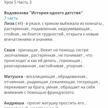
Урок 5 Часть 3
Водовозова "История одного детства"
7 часть
Лиза ( гг)
- в ужасе, с криком выбежала из комнаты ,
растерянная , подавленная, недоумевающая ,
стойкая , не боится трудностей , открыта к новым
впечатлениям и знаниям .
Саша
- кричащая , бежит на помощь сестре
,молчаливая , растерянная , не понимает , что
происходит и как ей делать , горюющая ,
разочарованная , настойчивая , упорная .
Матушка
- восклицающая , обрадованная ,
отчаянная , рыдающая ,сожалеющая, тоскующая ,
переживает за брата, умная , обращает на себя
внимание с помощью французского.
Андрюша
- просит матушку простить его ,