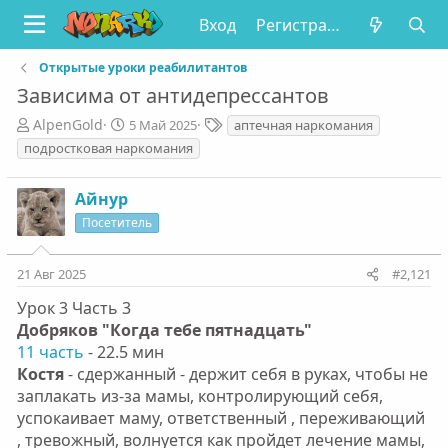
Вход
Регистрация
Открытые уроки реабилитантов
Зависима от антидепрессантов
А
Д
Т
AlpenGold
5 Май 2025
аптечная наркомания
в
а
е
подростковая наркомания
т
т
г
о
а
и
Айнур
р
н
т
а
Посетитель
е
ч
м
а
21 Авг 2025
#2,121
ы
л
а
Урок 3 Часть 3
Добряков "Когда тебе пятнадцать"
11 часть
- 22.5 мин
Костя
- сдержанный - держит себя в руках, чтобы не
заплакать из-за мамы, контролирующий себя,
успокаивает маму, ответственный , переживающий
, тревожный, волнуется как пройдет лечение мамы,