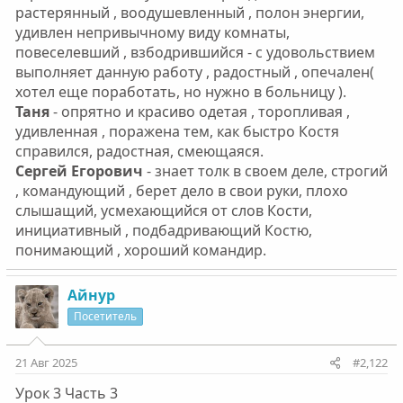
растерянный , воодушевленный , полон энергии,
удивлен непривычному виду комнаты,
повеселевший , взбодрившийся - с удовольствием
выполняет данную работу , радостный , опечален(
хотел еще поработать, но нужно в больницу ).
Таня
- опрятно и красиво одетая , торопливая ,
удивленная , поражена тем, как быстро Костя
справился, радостная, смеющаяся.
Сергей Егорович
- знает толк в своем деле, строгий
, командующий , берет дело в свои руки, плохо
слышащий, усмехающийся от слов Кости,
инициативный , подбадривающий Костю,
понимающий , хороший командир.
Айнур
Посетитель
21 Авг 2025
#2,122
Урок 3 Часть 3