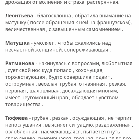
дрожащая от волнения и страха, растерянная.
Леонтьева
- благосклонна , обратила внимание на
матушку ( после обращения к ней на французском),
величественная , с завышенным самомнением .
Матушка
- умоляет , чтобы сжалились над
несчастной женщиной, сопереживающая .
Ратманова
- накинулась с вопросами, любопытная
, сует свой нос куда попало , хохочущая,
торжествующая , будто совершила подвиг ,
остроумная , веселая, грубая, отчаянная , резкая,
нервная , шаловливая, досаждающая многим,
имеет неугомонный нрав , обладает чувством
товарищества .
Тюфяева
- грубая , резкая , осуждающая , не терпит
непослушания , выясняет ситуацию, раздраженная ,
озлобленная , насмехающаяся, пытается гнуть
свою линию, смирившаяся, грозная, орущая во все