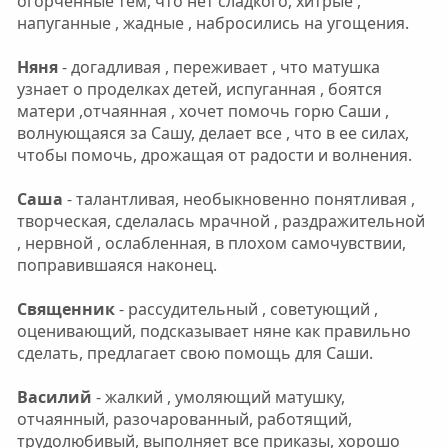
огорченные тем, что нет сладкого, хитрые ,
напуганные , жадные , набросились на угощения.
Няня
- догадливая , переживает , что матушка
узнает о проделках детей, испуганная , боятся
матери ,отчаянная , хочет помочь горю Саши ,
волнующаяся за Сашу, делает все , что в ее силах,
чтобы помочь, дрожащая от радости и волнения.
Саша
- талантливая, необыкновенно понятливая ,
творческая, сделалась мрачной , раздражительной
, нервной , ослабленная, в плохом самочувствии,
поправившаяся наконец.
Священник
- рассудительный , советующий ,
оценивающий, подсказывает няне как правильно
сделать, предлагает свою помощь для Саши.
Василий
- жалкий , умоляющий матушку,
отчаянный, разочарованный, работящий,
трудолюбивый, выполняет все приказы, хорошо