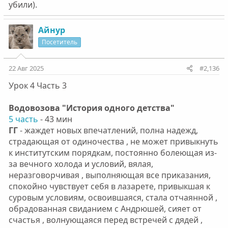
убили).
Айнур
Посетитель
22 Авг 2025
#2,136
Урок 4 Часть 3
Водовозова "История одного детства"
5 часть
- 43 мин
ГГ
- жаждет новых впечатлений, полна надежд,
страдающая от одиночества , не может привыкнуть
к институтским порядкам, постоянно болеющая из-
за вечного холода и условий, вялая,
неразговорчивая , выполняющая все приказания,
спокойно чувствует себя в лазарете, привыкшая к
суровым условиям, освоившаяся, стала отчаянной ,
обрадованная свиданием с Андрюшей, сияет от
счастья , волнующаяся перед встречей с дядей ,