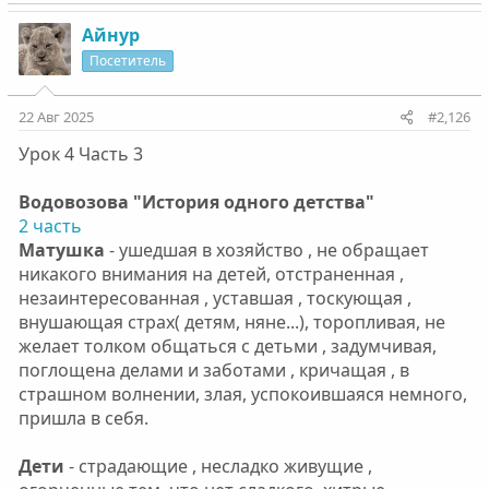
Айнур
Посетитель
22 Авг 2025
#2,126
Урок 4 Часть 3
Водовозова "История одного детства"
2 часть
Матушка
- ушедшая в хозяйство , не обращает
никакого внимания на детей, отстраненная ,
незаинтересованная , уставшая , тоскующая ,
внушающая страх( детям, няне...), торопливая, не
желает толком общаться с детьми , задумчивая,
поглощена делами и заботами , кричащая , в
страшном волнении, злая, успокоившаяся немного,
пришла в себя.
Дети
- страдающие , несладко живущие ,