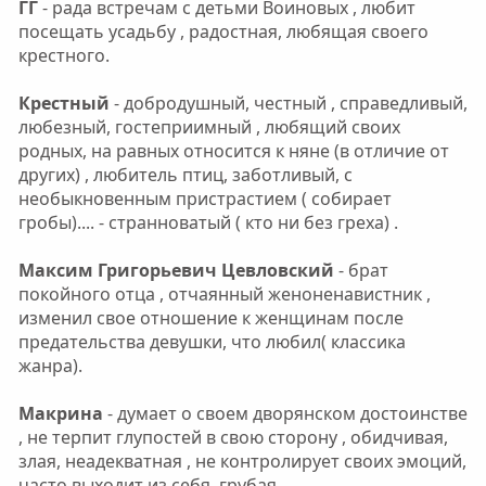
ГГ
- рада встречам с детьми Воиновых , любит
посещать усадьбу , радостная, любящая своего
крестного.
Крестный
- добродушный, честный , справедливый,
любезный, гостеприимный , любящий своих
родных, на равных относится к няне (в отличие от
других) , любитель птиц, заботливый, с
необыкновенным пристрастием ( собирает
гробы).... - странноватый ( кто ни без греха) .
Максим Григорьевич Цевловский
- брат
покойного отца , отчаянный женоненавистник ,
изменил свое отношение к женщинам после
предательства девушки, что любил( классика
жанра).
Макрина
- думает о своем дворянском достоинстве
, не терпит глупостей в свою сторону , обидчивая,
злая, неадекватная , не контролирует своих эмоций,
часто выходит из себя, грубая.