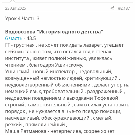
23 Авг 2025
#2,137
Урок 4 Часть 3
Водовозова "История одного детства"
6 часть
- 43.5
ГГ - грустная , не хочет покидать лазарет, утешает
себя мыслью о том, что остался год в стенах
института , живет полной жизнью, увлеклась
чтением , благодаря Ушинскому.
Ушинский - новый инспектор , недовольный,
возмущенный наглостью людей, критикующий ,
неудовлетворенный объяснениями , делает упор на
немецкий язык, требовательный , раздраженный ,
недоволен поведением и выходками Тюфяевой ,
строгий , самостоятельный , сам в силах установить
порядок , не нуждается в чье-то псевдо помощи,
насмешливый, обескураживающий , смелый,
резкий , прямолинейный ,
Маша Ратманова - нетерпелива, скорее хочет