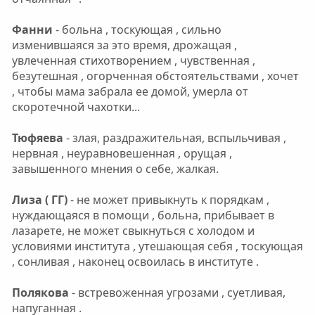
Фанни
- больна , тоскующая , сильно
изменившаяся за это время, дрожащая ,
увлеченная стихотворением , чувственная ,
безутешная , огорченная обстоятельствами , хочет
, чтобы мама забрала ее домой, умерла от
скоротечной чахотки...
Тюфяева
- злая, раздражительная, вспыльчивая ,
нервная , неуравновешенная , орущая ,
завышенного мнения о себе, жалкая.
Лиза ( ГГ)
- не может привыкнуть к порядкам ,
нуждающаяся в помощи , больна, прибывает в
лазарете, не может свыкнуться с холодом и
условиями института , утешающая себя , тоскующая
, сонливая , наконец освоилась в институте .
Полякова
- встревоженная угрозами , суетливая,
напуганная .