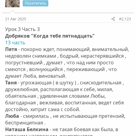
Посетитель
21 Авг 2025
#2,123
Урок 3 Часть 3
Добряков "Когда тебе пятнадцать"
13 часть
Петя
- покорно ждет, понимающий, внимательный,
недоволен снимками , бодрый, нерастерявшийся ,
погрустневший , думает , что над ним просто
смеются , волнующийся , переживающий , что
думает Люба, виноватый.
Таня
- угрожающая ( в шутку ) , снисходительная ,
дружелюбная, располагающая к себе, милая,
обаятельная , удивленная словами Любы,
благодарная , вежливая, воспитанная, ведет себя
достойно, хитрит сама с собой.
Люба
- смирилась , не испытывающая претензий,
беспринципная .
Наташа Белкина
- не такая боевая как была, в