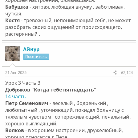
хорошем настроении, оживившаяся.
Бабушка
- хитрая, любящая внучку , заботливая,
чуткая.
Костя
- тревожный, непонимающий себя, не может
разобрать своих ощущений от происходящего,
растерянный .
Айнур
Посетитель
21 Авг 2025
#2,124
Урок 3 Часть 3
Добряков "Когда тебе пятнадцать"
14 часть
Петр Семенович
- веселый , бодренький ,
любопытный , уточняющий, покидал больницу с
тяжелым чувством , сопереживающий, печальный ,
хорошо выглядящий.
Волков
- в хорошем настроении, дружелюбный,
хорошо относится к Пете.