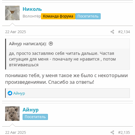
Николь
Волонтëр
Команда форума
Посетитель
22 Авг 2025
#2,134
Айнур написал(а):
да, просто заставляю себя читать дальше. Частая
ситуация для меня - поначалу не нравится , потом
втягиваешься
понимаю тебя, у меня такое же было с некоторыми
произведениями. Спасибо за ответы!
Р
Айнур
е
а
к
Айнур
ц
Посетитель
и
и
:
22 Авг 2025
#2,135