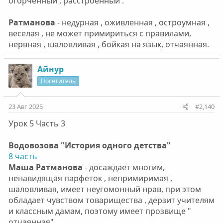
огорченный , расстроенный .
Ратманова
- недурная , оживленная , остроумная ,
веселая , не может примириться с правилами,
нервная , шаловливая , бойкая на язык, отчаянная.
Айнур
Посетитель
23 Авг 2025
#2,140
Урок 5 Часть 3
Водовозова "История одного детства"
8 часть
Маша Ратманова
- досаждает многим,
ненавидящая парфеток , непримиримая ,
шаловливая, имеет неугомонный нрав, при этом
обладает чувством товарищества , дерзит учителям
и классным дамам, поэтому имеет прозвище "
отчаянная" .