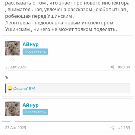
рассказать о том , что знает про нового инспектора
, внимательная, увлечена рассказом , любопытная ,
робеющая перед Ушинским ,
Леонтьева - недовольна новым инспектором
Ушинским , ничего не может толком поделать.
Айнур
Посетитель
23 Авг 2025
#2,138
ъ!
Р
Оксана1974
е
а
к
Айнур
ц
Посетитель
и
и
:
23 Авг 2025
#2,139