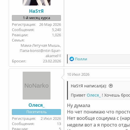
НаSтЯ
1-й месяц курса
26 Мар 2026
5,240
1,026
Семья
Мама-Летучая Мышь,
Папа-konst@ntin Брат-
akamel1l
Р
Полли
Бросил
23.02.2026
е
а
10 Июл 2026
к
ц
и
НаSтЯ написал(а):
и
Привет
Олеся_
! Хочешь брос
:
Олеся_
Ну думала
Но чет понимаю что просто
Посетитель
Нет вообще социума с (нар
2 Июл 2026
13
недели вот а я просто отд
5