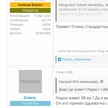
Когда всё только началось, 
Команда форума
проблемах. В это время у ме
Модератор
каким-то чудом всё сдала.
13 Авг 2022
24,170
14,658
Привет! Очень стандартные
Сначала мы употребляли ком
Семья
Одна
честно, особо не нравилось 
Бросил
00.00.0000
О том, что я употребляю, зн
когда то был в системе приме
… если мы хотим укротить тьму, 
Р
Олеся_
и
Манчини
е
Всё это длилось чуть больше
а
7 Июл 2026
к
ц
Где-то в середине я начала 
и
Оксана1974 написал(а):
то совсем другим. После это
и
с ним когда было тяжело ко
Дядя где живет? Рядом с тоб
:
поговорить.
Олеся_
Рядом живёт 98 км ? Да я е
Он это принял одыкватно с
Посетитель
До сих пор не понимаю, как 