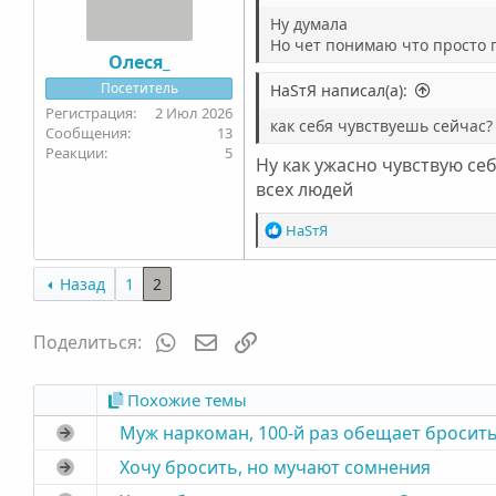
и
Ну думала
:
Но чет понимаю что просто п
Олеся_
Посетитель
НаSтЯ написал(а):
2 Июл 2026
как себя чувствуешь сейчас?
13
5
Ну как ужасно чувствую се
всех людей
Р
НаSтЯ
е
а
Назад
1
2
к
ц
и
WhatsApp
Электронная почта
Ссылка
Поделиться:
и
:
Похожие темы
Муж наркоман, 100-й раз обещает бросить
Хочу бросить, но мучают сомнения