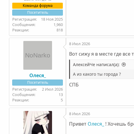
Команда форума
Посетитель
18 Ноя 2025
1,960
818
8 Июл 2026
Вот сижу я в месте где все 
АлексейЧе написал(а):
А из какого ты города ?
Олеся_
Посетитель
СПБ
2 Июл 2026
13
5
8 Июл 2026
Привет
Олеся_
! Хочешь бр