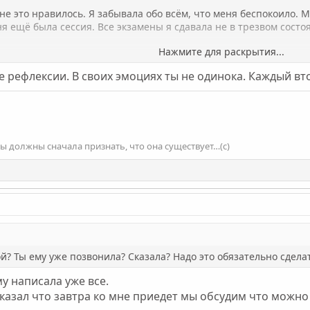
мне это нравилось. Я забывала обо всём, что меня беспокоило. 
ня ещё была сессия. Все экзамены я сдавала не в трезвом состо
Нажмите для раскрытия...
 рефлексии. В своих эмоциях ты не одинока. Каждый вт
панией: нас было трое, потом иногда четверо. Позже появилас
проводить время. Нравился только сам момент употребления, а 
ает мой парень. Сначала он просто видел меня в таком состояни
рно 2 года назад . Ещё знает мой брат, его друг, моя лучшая п
мы должны сначала признать, что она существует…(с)
 трёх недель.
замечать, что человек, с которым мы изначально начали употре
го я старалась либо употреблять одна, либо с теми двумя девочк
роче незнаю. И, если честно, одной мне даже нравилось больш
ой? Ты ему уже позвонила? Сказала? Надо это обязательно сдела
му написала уже все.
казал что завтра ко мне приедет мы обсудим что можно 
люди, которым я ничего не рассказывала, ничего не замечали.