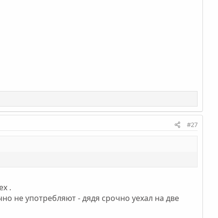
#27
х .
но не употребляют - дядя срочно уехал на две