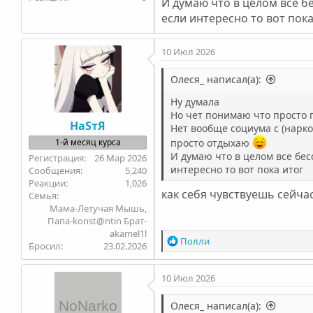
И думаю что в целом все б
если интересно то вот пока
10 Июл 2026
Олеся_ написал(а):
Ну думала
Но чет понимаю что просто п
НаSтЯ
Нет вообще социума с (нарко
просто отдыхаю
1-й месяц курса
И думаю что в целом все бес
26 Мар 2026
интересно то вот пока итог
5,240
1,026
как себя чувствуешь сейча
Семья
Мама-Летучая Мышь,
Папа-konst@ntin Брат-
akamel1l
Р
Полли
Бросил
23.02.2026
е
а
10 Июл 2026
к
ц
и
Олеся_ написал(а):