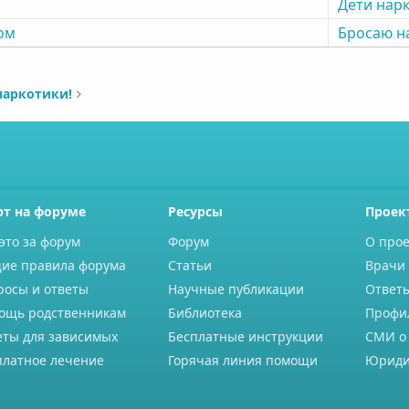
Дети нар
ом
Бросаю н
наркотики!
рт на форуме
Ресурсы
Проек
это за форум
Форум
О прое
ие правила форума
Статьи
Врачи 
росы и ответы
Научные публикации
Ответ
ощь родственникам
Библиотека
Профи
еты для зависимых
Бесплатные инструкции
СМИ о
платное лечение
Горячая линия помощи
Юриди