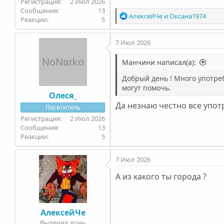
2 Июл 2026
13
Р
АлексейЧе
и
Оксана1974
5
Сейчас у меня ещё, кажется
е
Постоянная паранойя. Помню,
а
какому подъезду подъехать, 
7 Июл 2026
к
ощущение, что все всё пони
ц
и
Манчини написал(а):
и
Добрый день ! Много употреб
:
Самое страшное для меня сей
могут помочь.
вроде бы не было сильного ж
Олеся_
Да незнаю честно все употр
Посетитель
В общем, пока как-то так. С
2 Июл 2026
13
5
7 Июл 2026
А из какого ты города ?
АлексейЧе
Вылечил дочь