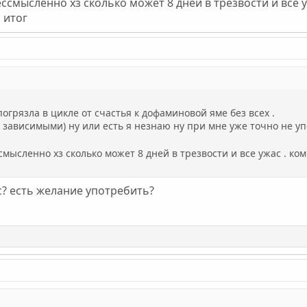
ессмысленно хз сколько может 8 дней в трезвости и все 
 итог
огрязла в цикле от счастья к дофаминовой яме без всех .
 зависимыми) ну или есть я незнаю ну при мне уже точно не упо
смысленно хз сколько может 8 дней в трезвости и все ужас . ко
с? есть желание употребить?