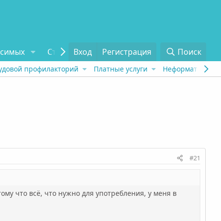
исимых
Статьи
Вход
Отзывы
Регистрация
О проекте
Поиск
Tel
удовой профилакторий
Платные услуги
Неформат
Рех
#21
му что всё, что нужно для употребления, у меня в