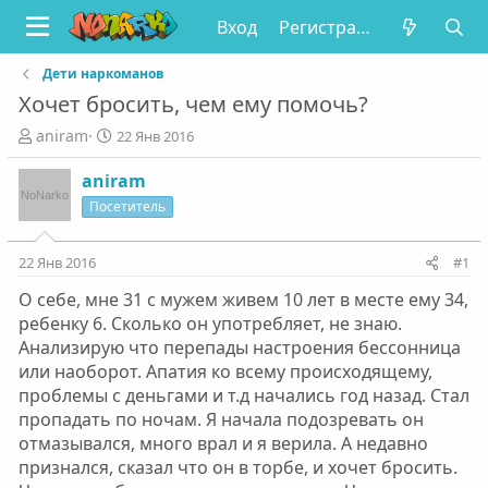
Вход
Регистрация
Дети наркоманов
Хочет бросить, чем ему помочь?
А
Д
aniram
22 Янв 2016
в
а
т
т
aniram
о
а
Посетитель
р
н
т
а
е
ч
22 Янв 2016
#1
м
а
О себе, мне 31 с мужем живем 10 лет в месте ему 34,
ы
л
а
ребенку 6. Сколько он употребляет, не знаю.
Анализирую что перепады настроения бессонница
или наоборот. Апатия ко всему происходящему,
проблемы с деньгами и т.д начались год назад. Стал
пропадать по ночам. Я начала подозревать он
отмазывался, много врал и я верила. А недавно
признался, сказал что он в торбе, и хочет бросить.