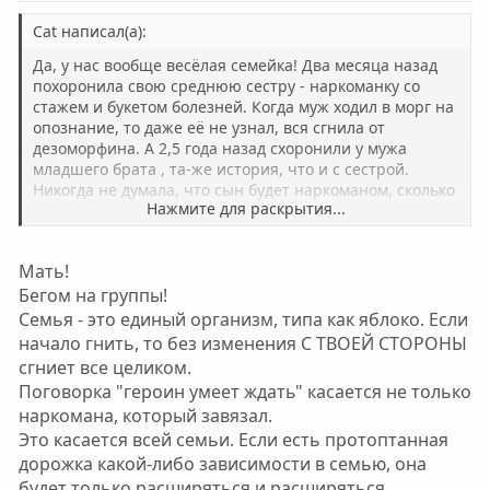
Cat написал(а):
Да, у нас вообще весёлая семейка! Два месяца назад
похоронила свою среднюю сестру - наркоманку со
стажем и букетом болезней. Когда муж ходил в морг на
опознание, то даже её не узнал, вся сгнила от
дезоморфина. А 2,5 года назад схоронили у мужа
младшего брата , та-же история, что и с сестрой.
Никогда не думала, что сын будет наркоманом, сколько
Нажмите для раскрытия...
в своё время бесед и примеров было. Но жизнь пишет
свою историю. Всё таки генетика берёт своё. Его отец
и отец его отца - хронические алкоголики. И хоть сын с
Мать!
6 лет воспитывался без оного, это ничего не дало.
Бегом на группы!
Семья - это единый организм, типа как яблоко. Если
начало гнить, то без изменения С ТВОЕЙ СТОРОНЫ
сгниет все целиком.
Поговорка "героин умеет ждать" касается не только
наркомана, который завязал.
Это касается всей семьи. Если есть протоптанная
дорожка какой-либо зависимости в семью, она
будет только расширяться и расширяться.