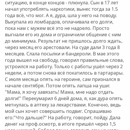
ситуацию, в конце концов - плюнула. Сын в 17 лет
начал употреблять наркотики, вынес тогда за 1.5
года всё, что мог. А я, дура, шла у него на поводу.
Выкупала из ломбардов, оплачивала его долги,
пока нам с мужем всё это не надоело. Просто
выгнали его из дома и ограничили общение с ним
до минимума. Результат не пришлось долго ждать,
через месяц его арестовали. На суде дали 3 года 8
месяцев. Слала посылки и бандероли. В мае этого
года вышел на свободу, говорил правильные слова,
устроился на работу. Только с работы ушёл через 2
недели, а потом снова всё покатилось в тартарары.
С июля месяца опять на героине, сам признался в
начале сентября. Потом опять лапша на уши:
"Мама, я хочу завязать! Мама, мне надо отдать
долги!" Перекумарил 6 дней дома, я, как дура опять
метнулась в аптеку за лекарствами. Конечно, ведь
мой сын хочет совершить подвиг. Спрашиваю
его:"Что дальше?" На работу, говорит, пойду. Дала
денег на проф.осмотр, в итоге пришёл через 1,5