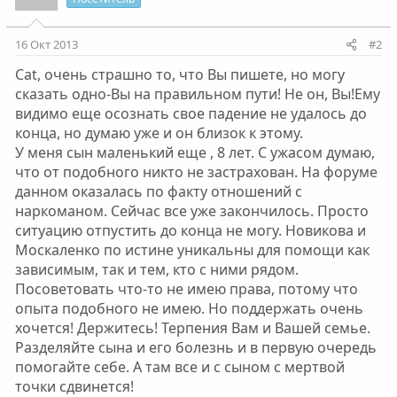
и
и
:
16 Окт 2013
#2
Cat, очень страшно то, что Вы пишете, но могу
сказать одно-Вы на правильном пути! Не он, Вы!Ему
видимо еще осознать свое падение не удалось до
конца, но думаю уже и он близок к этому.
У меня сын маленький еще , 8 лет. С ужасом думаю,
что от подобного никто не застрахован. На форуме
данном оказалась по факту отношений с
наркоманом. Сейчас все уже закончилось. Просто
ситуацию отпустить до конца не могу. Новикова и
Москаленко по истине уникальны для помощи как
зависимым, так и тем, кто с ними рядом.
Посоветовать что-то не имею права, потому что
опыта подобного не имею. Но поддержать очень
хочется! Держитесь! Терпения Вам и Вашей семье.
Разделяйте сына и его болезнь и в первую очередь
помогайте себе. А там все и с сыном с мертвой
точки сдвинется!