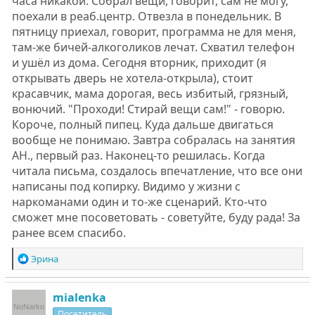
часа никакой. Собрал вещи, говорит, сам не могу,
поехали в реаб.центр. Отвезла в понедельник. В
пятницу приехал, говорит, программа не для меня,
там-же бичей-алкоголиков лечат. Схватил телефон
и ушёл из дома. Сегодня вторник, приходит (я
открывать дверь не хотела-открыла), стоит
красавчик, мама дорогая, весь избитый, грязный,
вонючий. "Проходи! Стирай вещи сам!" - говорю.
Короче, полный пипец. Куда дальше двигаться
вообще не понимаю. Завтра собралась на занятия
АН., первый раз. Наконец-то решилась. Когда
читала письма, создалось впечатление, что все они
написаны под копирку. Видимо у жизни с
наркоманами один и то-же сценарий. Кто-что
сможет мне посоветовать - советуйте, буду рада! За
ранее всем спасибо.
Р
Эрина
е
а
к
mialenka
ц
Посетитель