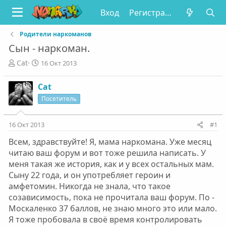
Вход
Регистрация
Родители наркоманов
Сын - наркоман.
А
Д
Cat
16 Окт 2013
в
а
т
т
Cat
о
а
Посетитель
р
н
т
а
е
ч
16 Окт 2013
#1
м
а
ы
л
Всем, здравствуйте! Я, мама наркомана. Уже месяц
а
читаю ваш форум и вот тоже решила написать. У
меня такая же история, как и у всех остальных мам.
Сыну 22 года, и он употребляет героин и
амфетомин. Никогда не знала, что такое
созависимость, пока не прочитала ваш форум. По -
Москаленко 37 баллов, не знаю много это или мало.
Я тоже пробовала в своё время контролировать