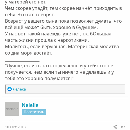
у матерей его нет.
Чем скорее упадёт, тем скорее начнёт приходить в
себя. Это все говорят.
Возраст у вашего сына пока позволяет думать, что
всё ещё может быть хорошо в будущем.
У нас вот такой надежды уже нет, т.к. бОльшая
часть жизни прошла с наркотиками.
Молитесь, если верующая. Материнская молитва
со дна моря достаёт.
_________________
"Лучше, если ты что-то делаешь и у тебя это не
получается, чем если ты ничего не делаешь и у
тебя это хорошо получается!"
Р
Лёлёка
е
а
к
Nalalia
ц
Посетитель
и
и
:
16 Окт 2013
#7