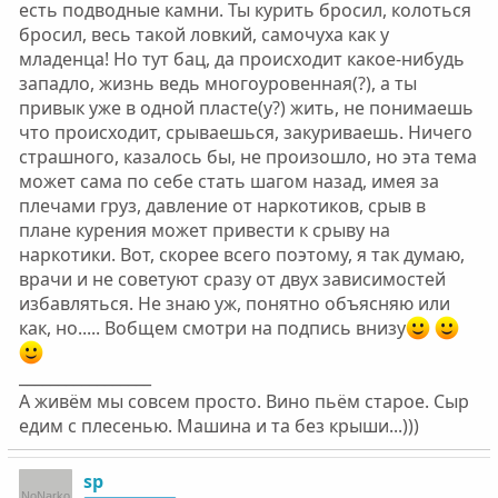
есть подводные камни. Ты курить бросил, колоться
бросил, весь такой ловкий, самочуха как у
младенца! Но тут бац, да происходит какое-нибудь
западло, жизнь ведь многоуровенная(?), а ты
привык уже в одной пласте(у?) жить, не понимаешь
что происходит, срываешься, закуриваешь. Ничего
страшного, казалось бы, не произошло, но эта тема
может сама по себе стать шагом назад, имея за
плечами груз, давление от наркотиков, срыв в
плане курения может привести к срыву на
наркотики. Вот, скорее всего поэтому, я так думаю,
врачи и не советуют сразу от двух зависимостей
избавляться. Не знаю уж, понятно объясняю или
как, но..... Вобщем смотри на подпись внизу
_________________
А живём мы совсем просто. Вино пьём старое. Сыр
едим с плесенью. Машина и та без крыши...)))
sp