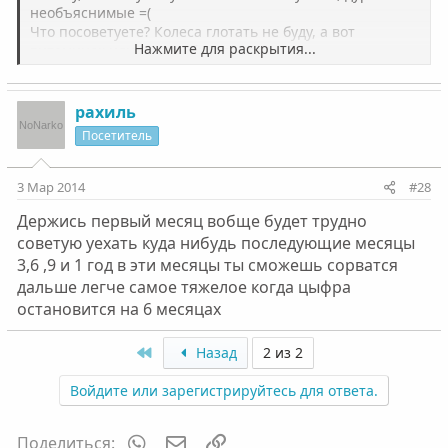
необъяснимые =(
Что посоветуете? Колеса глотать не буду, а вот
Нажмите для раскрытия...
витаминок или травок бы попил.
И вообще кончится это когда нибудь или нет?
рахиль
Посетитель
3 Мар 2014
#28
Держись первый месяц вобще будет трудно
советую уехать куда нибудь последующие месяцы
3,6 ,9 и 1 год в эти месяцы ты сможешь сорватся
дальше легче самое тяжелое когда цыфра
остановится на 6 месяцах
First
Назад
2 из 2
Войдите или зарегистрируйтесь для ответа.
WhatsApp
Электронная почта
Ссылка
Поделиться: