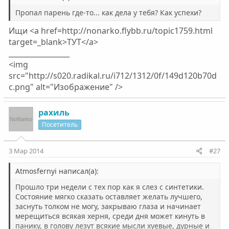
Пропал парень где-то... как дела у тебя? Как успехи?
Ищи <a href=http://nonarko.flybb.ru/topic1759.html
target=_blank>ТУТ</a>
_________________
<img
src="http://s020.radikal.ru/i712/1312/0f/149d120b70d
c.png" alt="Изображение" />
рахиль
Посетитель
3 Мар 2014
#27
Atmosfernyi написал(а):
Прошло три недели с тех пор как я слез с синтетики.
Состояние мягко сказать оставляет желать лучшего,
заснуть толком не могу, закрываю глаза и начинает
мерещиться всякая херня, среди дня может кинуть в
панику, в голову лезут всякие мысли хуевые, дурные и