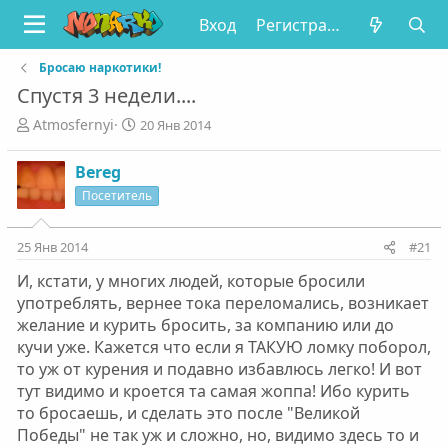
Вход
Регистрация
Бросаю наркотики!
Спустя 3 недели....
А
Д
Atmosfernyi
20 Янв 2014
в
а
т
т
Bereg
о
а
Посетитель
р
н
т
а
е
ч
25 Янв 2014
#21
м
а
ы
л
И, кстати, у многих людей, которые бросили
а
употреблять, вернее тока переломались, возникает
желание и курить бросить, за компанию или до
кучи уже. Кажется что если я ТАКУЮ ломку поборол,
то уж от курения и подавно избавлюсь легко! И вот
тут видимо и кроется та самая жоппа! Ибо курить
то бросаешь, и сделать это после "Великой
Победы" не так уж и сложно, но, видимо здесь то и