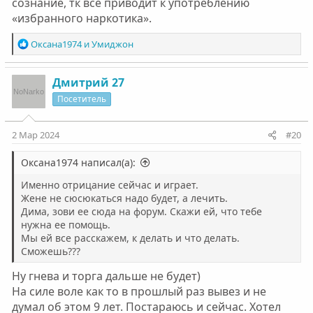
сознание, тк все приводит к употреблению
«избранного наркотика».
Р
Оксана1974
и
Умиджон
е
а
к
Дмитрий 27
ц
Посетитель
и
и
:
2 Мар 2024
#20
Оксана1974 написал(а):
Именно отрицание сейчас и играет.
Жене не сюсюкаться надо будет, а лечить.
Дима, зови ее сюда на форум. Скажи ей, что тебе
нужна ее помощь.
Мы ей все расскажем, к делать и что делать.
Сможешь???
Ну гнева и торга дальше не будет)
На силе воле как то в прошлый раз вывез и не
думал об этом 9 лет. Постараюсь и сейчас. Хотел