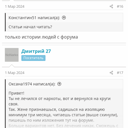
:
1 Мар 2024
#16
Константин51 написал(а):
Статьи начал читать?
только истории людей с форума
Дмитрий 27
Посетитель
1 Мар 2024
#17
Оксана1974 написал(а):
Привет!
Ты не лечился от наркоты, вот и вернулся на круги
своя.
Так. Жене признаешься, садишься на изоляцию
минимум три месяца, читаешь статьи (выше скинули),
пишешь по ним изложения тут на форуме.
Больше вариантов нет. Без лечения никак. Сможешь с