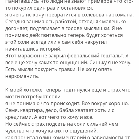
Начитавшись что люди не знают примеров что кто-
то покурил один раз и остановился.
я очень не хочу превратится в солевова наркомана.
Сегодня занимаюсь работой, отходняк маленько
догоняет, подтягивает в голове мыслишки. Я не
понимаю действительно теперь будет хотеться
этой соли всегда или я сам себя накрутил
начитавшись историй.
Этот марафон не закрыл февральский гештальт. Я
все еще хочу каких то ощущений. Синьку я не хочу.
Есть мысли покурить травки. Не хочу опять
наркоманить.
К моей хотелке теперь подтянулся еще и страх что
мозги потребуют соли.
я не понимаю что происходит. Все вокруг хорошо.
Семя, квартира, дело, бабла хватает хоть и с
кредитами. А вот чего то хочу и все.
Но сейчас страх подсеть на соли сильней чем
чувство что хочу каких то ощущений.
как прочитал один комментарий о зависимости от