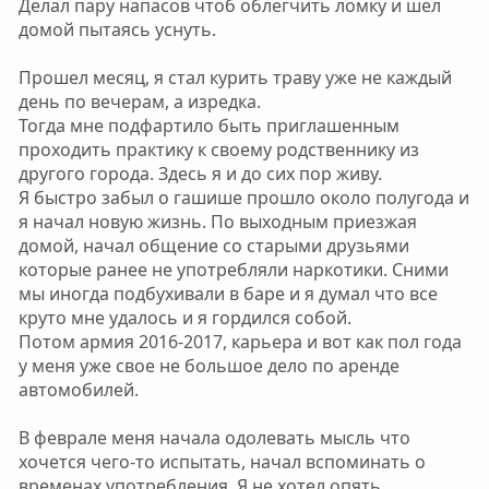
Делал пару напасов чтоб облегчить ломку и шел
домой пытаясь уснуть.
Прошел месяц, я стал курить траву уже не каждый
день по вечерам, а изредка.
Тогда мне подфартило быть приглашенным
проходить практику к своему родственнику из
другого города. Здесь я и до сих пор живу.
Я быстро забыл о гашише прошло около полугода и
я начал новую жизнь. По выходным приезжая
домой, начал общение со старыми друзьями
которые ранее не употребляли наркотики. Сними
мы иногда подбухивали в баре и я думал что все
круто мне удалось и я гордился собой.
Потом армия 2016-2017, карьера и вот как пол года
у меня уже свое не большое дело по аренде
автомобилей.
В феврале меня начала одолевать мысль что
хочется чего-то испытать, начал вспоминать о
временах употребления. Я не хотел опять