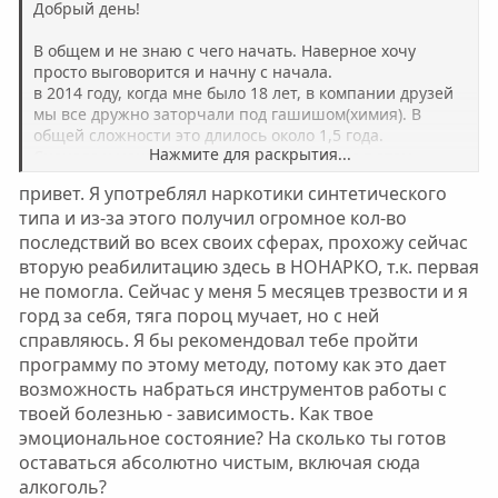
Добрый день!
В общем и не знаю с чего начать. Наверное хочу
просто выговорится и начну с начала.
в 2014 году, когда мне было 18 лет, в компании друзей
мы все дружно заторчали под гашишом(химия). В
общей сложности это длилось около 1,5 года.
Нажмите для раскрытия...
Сначала у меня был финансовый интерес в этом
вопросе, около полугода я только и делал что покупал
привет. Я употреблял наркотики синтетического
по дешевле, а продавал по дороже своим друзьям. В
типа и из-за этого получил огромное кол-во
конечном итоге заторчал и тратил на это уже свои
последствий во всех своих сферах, прохожу сейчас
последние деньги, либо примазывался к кому-то чтоб
курнуть. Тогда мне наверное чудом удалось выбраться
вторую реабилитацию здесь в НОНАРКО, т.к. первая
из этого самому стечением воли судьбы. На тот момент
не помогла. Сейчас у меня 5 месяцев трезвости и я
я уже просыпался ночью чтоб курнуть плюшку.
горд за себя, тяга пороц мучает, но с ней
И вот я узнаю что в разработке у ГНК. Городок у нас
справляюсь. Я бы рекомендовал тебе пройти
маленький поэтому после приема одного из нариков
программу по этому методу, потому как это дает
все об этом знали. И он поделился этим инфо со мной.
возможность набраться инструментов работы с
В тот момент меня охватил дикий страх уехать по 228.
твоей болезнью - зависимость. Как твое
Я принял решение поменять жизнь и бросить это все.
эмоциональное состояние? На сколько ты готов
Я оборвал все связи с кем ранее общался, сменил
оставаться абсолютно чистым, включая сюда
номер телефона и удалился из Соц сетей. Сидел дома и
алкоголь?
только по вечерам приходил к одному из знакомых