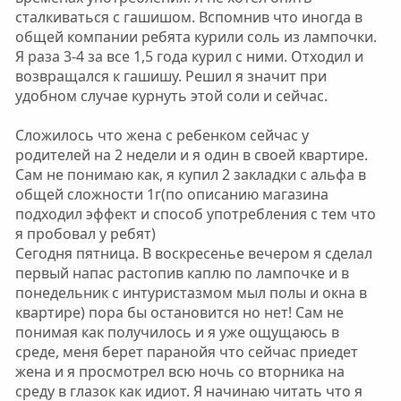
сталкиваться с гашишом. Вспомнив что иногда в
общей компании ребята курили соль из лампочки.
Я раза 3-4 за все 1,5 года курил с ними. Отходил и
возвращался к гашишу. Решил я значит при
удобном случае курнуть этой соли и сейчас.
Сложилось что жена с ребенком сейчас у
родителей на 2 недели и я один в своей квартире.
Сам не понимаю как, я купил 2 закладки с альфа в
общей сложности 1г(по описанию магазина
подходил эффект и способ употребления с тем что
я пробовал у ребят)
Сегодня пятница. В воскресенье вечером я сделал
первый напас растопив каплю по лампочке и в
понедельник с интуристазмом мыл полы и окна в
квартире) пора бы остановится но нет! Сам не
понимая как получилось и я уже ощущаюсь в
среде, меня берет паранойя что сейчас приедет
жена и я просмотрел всю ночь со вторника на
среду в глазок как идиот. Я начинаю читать что я