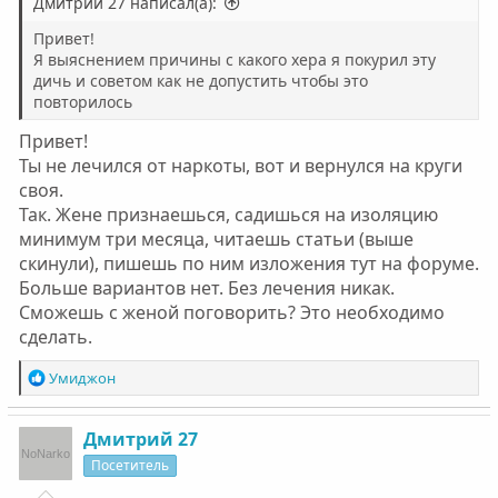
Дмитрий 27 написал(а):
Привет!
Я выяснением причины с какого хера я покурил эту
дичь и советом как не допустить чтобы это
повторилось
Привет!
Ты не лечился от наркоты, вот и вернулся на круги
своя.
Так. Жене признаешься, садишься на изоляцию
минимум три месяца, читаешь статьи (выше
скинули), пишешь по ним изложения тут на форуме.
Больше вариантов нет. Без лечения никак.
Сможешь с женой поговорить? Это необходимо
сделать.
Р
Умиджон
е
а
к
Дмитрий 27
ц
Посетитель
и
и