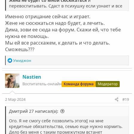
Жена не будет со мной сюсюкаться
и
перевоспитывать. Сдаст в психушку если узнает и все
Именно отрицание сейчас и играет.
Жене не сюсюкаться надо будет, а лечить.
Дима, зови ее сюда на форум. Скажи ей, что тебе
нужна ее помощь.
Мы ей все расскажем, к делать и что делать.
Сможешь???
Р
Умиджон
е
а
к
Nastien
ц
Воспитатель-онлайн
Команда форума
Модератор
и
и
:
2 Мар 2024
#19
Дмитрий 27 написал(а):
Ого. Я не смогу себе позволить этого(( на мне
кредитные обязательства, семью еще нужно кормить.
Дело без меня с таким промежутком встанет