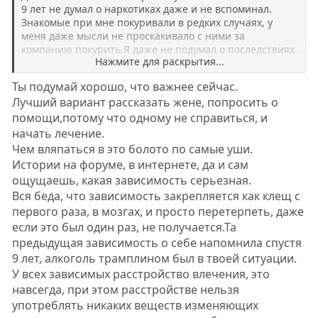
9 лет не думал о наркотиках даже и не вспоминал.
Знакомые при мне покуривали в редких случаях, у
меня даже мысли не проскакивало с ними за
компанию покурить.Я даже не подумал о последствиях.
Нажмите для раскрытия...
Только когда сделал дело вспомнил чего это стоит- не
употреблять. Жил без депрясняка и воспоминаний.
Ты подумай хорошо, что важнее сейчас.
Когда шел за закладкой даже не было мысли что это
Лучший вариант рассказать жене, попросить о
срыв. Шел с мыслью что могу себе это позволить(
помощи,потому что одному не справиться, и
Теперь читаю истории на этом форуме и понимаю что
лучше б я себе подзатыльник дал когда эта мысль в
начать лечение.
голову пришла. Не хочу все заново
Чем вляпаться в это болото по самые уши.
Истории на форуме, в интернете, да и сам
ощущаешь, какая зависимость серьезная.
Вся беда, что зависимость закрепляется как клещ с
первого раза, в мозгах, и просто перетерпеть, даже
если это был один раз, не получается.Та
предыдущая зависимость о себе напомнила спустя
9 лет, алкоголь трамплином был в твоей ситуации.
У всех зависимых расстройство влечения, это
навсегда, при этом расстройстве нельзя
употреблять никаких веществ изменяющих