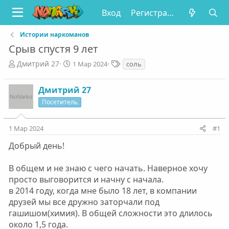
Вход
Регистрация
Истории наркоманов
Срыв спустя 9 лет
А
Д
Т
Дмитрий 27
1 Мар 2024
соль
в
а
е
т
т
г
Дмитрий 27
о
а
и
р
н
Посетитель
т
а
е
ч
1 Мар 2024
#1
м
а
ы
л
Добрый день!
а
В общем и не знаю с чего начать. Наверное хочу
просто выговорится и начну с начала.
в 2014 году, когда мне было 18 лет, в компании
друзей мы все дружно заторчали под
гашишом(химия). В общей сложности это длилось
около 1,5 года.