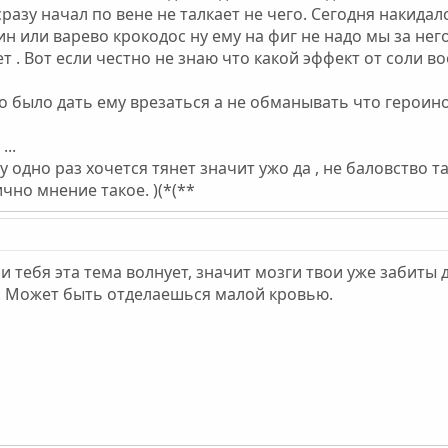
сразу начал по вене не талкает не чего. Сегодня накидал
н или варево крокодос ну ему на фиг не надо мы за него
 . Вот если честно не знаю что какой эффект от соли в
о было дать ему врезаться а не обманывать что героино
...
у одно раз хочется тянет значит ужо да , не баловство т
чно мнение такое. )(*(**
 и тебя эта тема волнует, значит мозги твои уже забит
Н. Может быть отделаешься малой кровью.