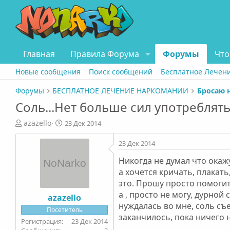
Главная
Правила Форума
Форумы
Что
Новые сообщения
Поиск сообщений
Бесплатное Лечен
Форумы
БЕСПЛАТНОЕ ЛЕЧЕНИЕ НАРКОМАНИИ
Бросаю 
Соль...Нет больше сил употреблять
А
Д
azazello
23 Дек 2014
в
а
т
т
23 Дек 2014
о
а
Никогда не думал что окаж
р
н
т
а
а хочется кричать, плакать
е
ч
это. Прошу просто помогит
м
а
а , просто не могу, дурной 
azazello
ы
л
нуждалась во мне, соль съе
Посетитель
а
заканчилось, пока ничего н
23 Дек 2014