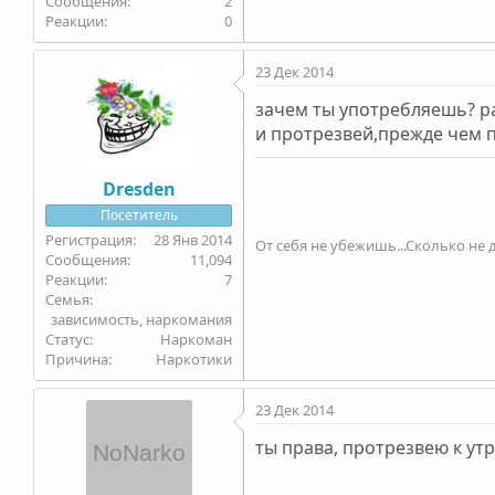
2
0
23 Дек 2014
зачем ты употребляешь? ра
и протрезвей,прежде чем п
Dresden
Посетитель
28 Янв 2014
От себя не убежишь...Сколько не д
11,094
7
Семья
зависимость, наркомания
Статус
Наркоман
Причина
Наркотики
23 Дек 2014
ты права, протрезвею к ут