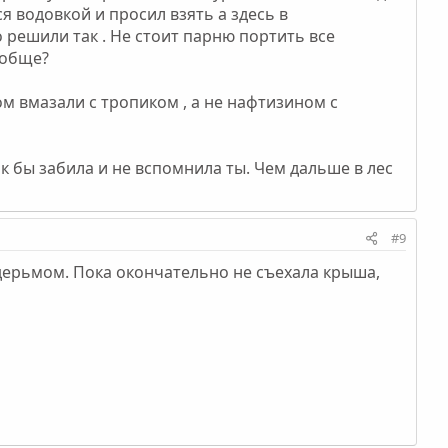
ся водовкой и просил взять а здесь в
 решили так . Не стоит парню портить все
ообще?
м вмазали с тропиком , а не нафтизином с
ак бы забила и не вспомнила ты. Чем дальше в лес
#9
ы дерьмом. Пока окончательно не съехала крыша,