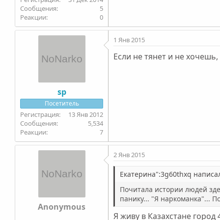
5
0
1 Янв 2015
Если не тянет и не хочешь, 
sp
Посетитель
13 Янв 2012
5,534
7
2 Янв 2015
Екатерина":3g60thxq написал
Почитала истории людей здесь
панику... "Я наркоманка"... 
Anonymous
Я живу в Казахстане город 