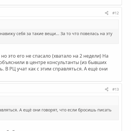
#12
авижу себя за такие вещи... За то что повелась на эту
о это его не спасало (хватало на 2 недели) На
е объяснили в центре консультанты (из бывших
ь. В РЦ учат как с этим справляться. А ещё они
#13
равляться. А ещё они говорят, что если бросишь писать