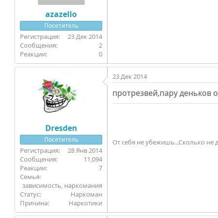
azazello
Посетитель
23 Дек 2014
2
0
23 Дек 2014
протрезвей,пару деньков о
Dresden
Посетитель
От себя не убежишь...Сколько не д
28 Янв 2014
11,094
7
Семья
зависимость, наркомания
Статус
Наркоман
Причина
Наркотики