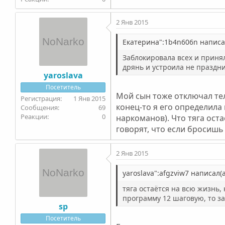
2 Янв 2015
Екатерина":1b4n606n написал
Заблокировала всех и принял
дрянь и устроила не праздни
yaroslava
Посетитель
Мой сын тоже отключал теле
1 Янв 2015
конец-то я его определила
69
0
наркоманов). Что тяга оста
говорят, что если бросишь
2 Янв 2015
yaroslava":afgzviw7 написал(а
тяга остаётся на всю жизнь, 
программу 12 шаговую, то з
sp
Посетитель