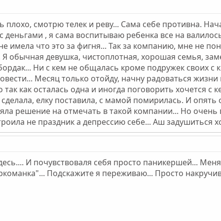
плохо, смотрю телек и реву... Сама себе противна. Нач
 деньгами , я сама воспитываю ребенка все на валилос
не имела что это за фигня... Так за компанию, мне не по
.. Я обычная девушка, чистоплотная, хорошая семья, за
бордак... Ни с кем не общалась кроме подружек своих с 
овести... Месяц только отойду, начну радоваться жизни
о так как осталась одна и иногда поговорить хочется с к
 сделала, елку поставила, с мамой помирилась. И опять он
ла решение на отмечать в такой компании... Но очень п
троила не праздник а депрессию себе... Аш задушиться хо
сь.... И почувствоваля себя просто паникершей... Меня н
аркоманка"... Подскажите я переживаю... Просто накручив