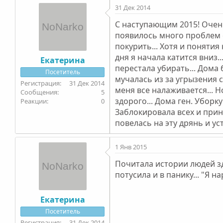
31 Дек 2014
С наступающим 2015! Очень 
появилось много проблем с
покурить... Хотя и понятия 
дня я начала катится вниз.
Екатерина
перестала убирать... Дома 
Посетитель
мучалась из за угрызения с
31 Дек 2014
меня все налаживается... Н
5
здорого... Дома ген. Уборку
0
Заблокировала всех и приня
повелась на эту дрянь и ус
1 Янв 2015
Почитала истории людей зде
потусила и в панику... "Я н
Екатерина
Посетитель
31 Дек 2014