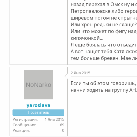
назад перехал в Омск ну и 
Петропавловске либо герои
ширевом потом не спрыгнет
Или хрен редьки не слаще?
Или что может по фигу над
кипячонкой...
Я еще боялась что отъедит 
А вот нащет тебя Катя скаж
тем больше бревен! Мае ли
2 Янв 2015
Если ты об этом говоришь,
начни ходить на группу А
yaroslava
Посетитель
1 Янв 2015
69
0