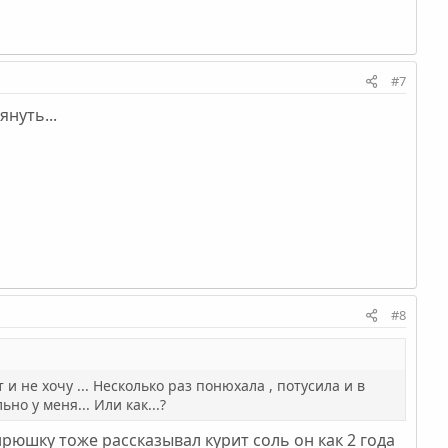
#7
януть...
#8
и не хочу ... Несколько раз понюхала , потусила и в
но у меня... Или как...?
нрюшку тоже рассказывал курит соль он как 2 года