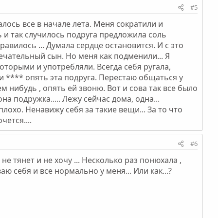
#5
алось все в начале лета. Меня сократили и
ь и так случилось подруга предложила соль
нравилось ... Думала сердце остановится. И с это
мечательный сын. Но меня как подменили... Я
которыми и употребляли. Всегда себя ругала,
 и **** опять эта подруга. Перестаю общаться у
ем нибудь , опять ей звоню. Вот и сова так все было
а подружка..... Лежу сейчас дома, одна...
лохо. Ненавижу себя за такие вещи... За то что
чется....
#6
е тянет и не хочу ... Несколько раз понюхала ,
аю себя и все нормально у меня... Или как...?