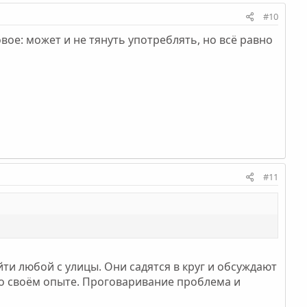
#10
ое: может и не тянуть употреблять, но всё равно
#11
йти любой с улицы. Они садятся в круг и обсуждают
т о своём опыте. Проговаривание проблема и