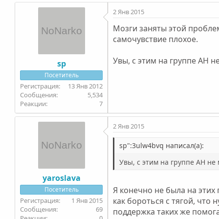
2 Янв 2015
Мозги заняты этой проблем
самочувствие плохое.
Увы, с этим на группе АН 
sp
Посетитель
13 Янв 2012
5,534
7
2 Янв 2015
sp":3ulw4bvq написал(а):
Увы, с этим на группе АН не
yaroslava
Я конечно не была на этих 
Посетитель
как бороться с тягой, что
1 Янв 2015
69
поддержка таких же помога
0