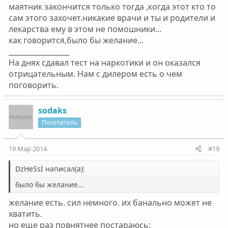
маятник закончится только тогда ,когда этот кто то
сам этого захочет.никакие врачи и ты и родители и
лекарства ему в этом не помошники...
как говорится,было бы желание...
_________________
На днях сдавал тест на наркотики и он оказался
отрицательным. Нам с дилером есть о чем
поговорить.
sodaks
Посетитель
19 Мар 2014
#19
DzHeSsI написал(а):
было бы желание...
желание есть. сил немного. их банально может не
хватить.
но еще раз повнятнее постараюсь: