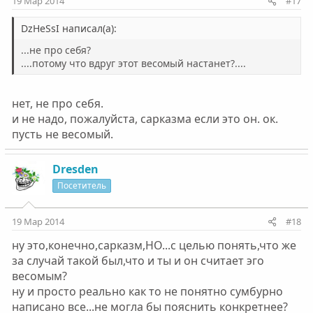
19 Мар 2014
#17
DzHeSsI написал(а):
...не про себя?
....потому что вдруг этот весомый настанет?....
нет, не про себя.
и не надо, пожалуйста, сарказма если это он. ок.
пусть не весомый.
Dresden
Посетитель
19 Мар 2014
#18
ну это,конечно,сарказм,НО...с целью понять,что же
за случай такой был,что и ты и он считает эго
весомым?
ну и просто реально как то не понятно сумбурно
написано все...не могла бы пояснить конкретнее?