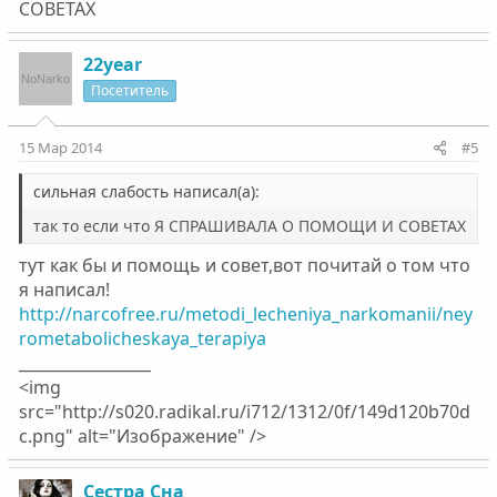
СОВЕТАХ
22year
Посетитель
15 Мар 2014
#5
сильная слабость написал(а):
так то если что Я СПРАШИВАЛА О ПОМОЩИ И СОВЕТАХ
тут как бы и помощь и совет,вот почитай о том что
я написал!
http://narcofree.ru/metodi_lecheniya_narkomanii/ney
rometabolicheskaya_terapiya
_________________
<img
src="http://s020.radikal.ru/i712/1312/0f/149d120b70d
c.png" alt="Изображение" />
Сестра Сна