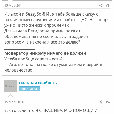
15 Мар 2014
#3
И лысой и беззубой! И , я тебе больше скажу- с
различными нарушениями в работе ЦНС! Не говоря
уже о чисто женских проблемах.
Для начала Регидрона прими, пока от
обезвоживания не скончалась- и задайся
вопросом: а нахрена я все это делаю?
_________________
Модератор никому ничего не должен
!
У тебя вообще совесть есть?!
— Ага, вот она, на полке с гуманизмом и верой в
человечество.
сильная слабость
Посетитель
15 Мар 2014
#4
так то если что Я СПРАШИВАЛА О ПОМОЩИ И