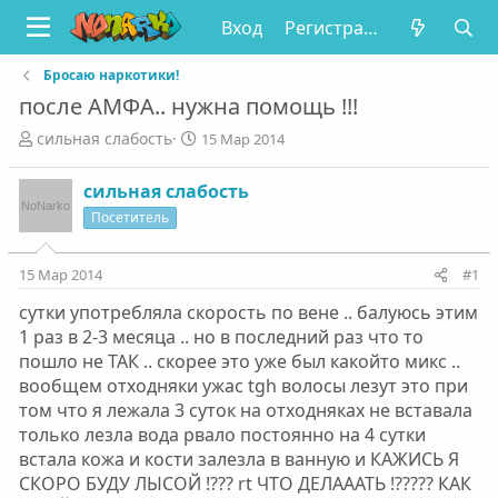
Вход
Регистрация
Бросаю наркотики!
после АМФА.. нужна помощь !!!
А
Д
сильная слабость
15 Мар 2014
в
а
т
т
сильная слабость
о
а
Посетитель
р
н
т
а
е
ч
15 Мар 2014
#1
м
а
ы
л
сутки употребляла скорость по вене .. балуюсь этим
а
1 раз в 2-3 месяца .. но в последний раз что то
пошло не ТАК .. скорее это уже был какойто микс ..
вообщем отходняки ужас tgh волосы лезут это при
том что я лежала 3 суток на отходняках не вставала
только лезла вода рвало постоянно на 4 сутки
встала кожа и кости залезла в ванную и КАЖИСЬ Я
СКОРО БУДУ ЛЫСОЙ !??? rt ЧТО ДЕЛАААТЬ !????? КАК