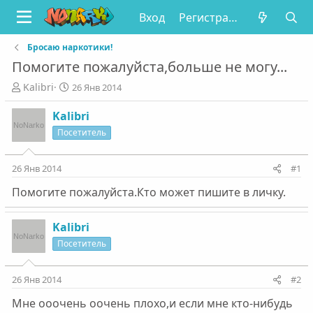
Вход
Регистрация
Бросаю наркотики!
Помогите пожалуйста,больше не могу...
А
Д
Kalibri
26 Янв 2014
в
а
т
т
Kalibri
о
а
Посетитель
р
н
т
а
е
ч
26 Янв 2014
#1
м
а
Помогите пожалуйста.Кто может пишите в личку.
ы
л
а
Kalibri
Посетитель
26 Янв 2014
#2
Мне ооочень оочень плохо,и если мне кто-нибудь