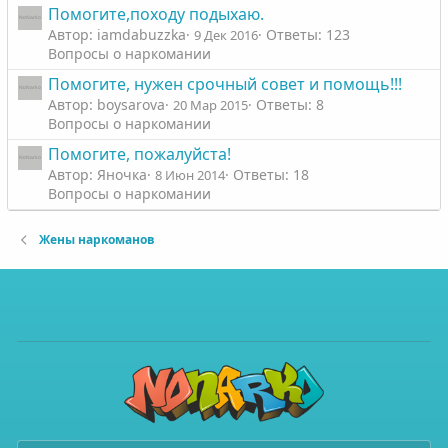
Помогите,походу подыхаю.
Автор: iamdabuzzka
Ответы: 123
9 Дек 2016
Вопросы о наркомании
Помогите, нужен срочный совет и помощь!!!
Автор: boysarova
Ответы: 8
20 Мар 2015
Вопросы о наркомании
Помогите, пожалуйста!
Автор: Яночка
Ответы: 18
8 Июн 2014
Вопросы о наркомании
Жены наркоманов