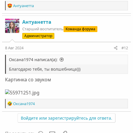
Р
Антуанетта
е
а
к
Антуанетта
ц
Старший воспитатель
Команда форума
и
Администратор
и
:
8 Авг 2024
#12
Оксана1974 написал(а):
Благодарю тебя, ты волшебница)))
Картинка со звуком
Р
Оксана1974
е
а
Войдите или зарегистрируйтесь для ответа.
к
ц
и