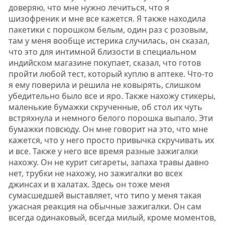
доверяю, что мне нужно лечиться, что я
шизофреник и мне все кажется. Я также находила
пакетики с порошком белым, один раз с розовым,
там у меня вообще истерика случилась, он сказал,
что это для интимной близости в специальном
индийском магазине покупает, сказал, что готов
пройти любой тест, который куплю в аптеке. Что-то
я ему поверила и решила не ковырять, слишком
убедительно было все и яро. Также нахожу стикеры,
маленькие бумажки скрученные, об стол их чуть
встряхнула и немного белого порошка выпало. Эти
бумажки повсюду. Он мне говорит на это, что мне
кажется, что у него просто привычка скручивать их
и все. Также у него все время разные зажигалки
нахожу. Он не курит сигареты, запаха травы давно
нет, трубки не нахожу, но зажигалки во всех
джинсах и в халатах. Здесь он тоже меня
сумасшедшей выставляет, что типо у меня такая
ужасная реакция на обычные зажигалки. Он сам
всегда одинаковый, всегда милый, кроме моментов,