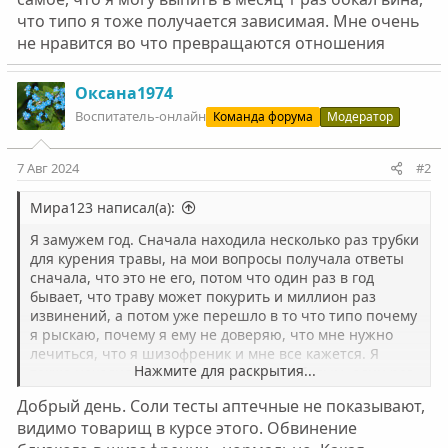
что типо я тоже получается зависимая. Мне очень
не нравится во что превращаются отношения
Оксана1974
Воспитатель-онлайн
Команда форума
Модератор
7 Авг 2024
#2
Мира123 написал(а):
Я замужем год. Сначала находила несколько раз трубки
для курения травы, на мои вопросы получала ответы
сначала, что это не его, потом что один раз в год
бывает, что траву может покурить и миллион раз
извинений, а потом уже перешло в то что типо почему
я рыскаю, почему я ему не доверяю, что мне нужно
лечиться, что я шизофреник и мне все кажется. Я
Нажмите для раскрытия...
также находила пакетики с порошком белым, один раз
с розовым, там у меня вообще истерика случилась, он
Добрый день. Соли тесты аптечные не показывают,
сказал, что это для интимной близости в специальном
видимо товарищ в курсе этого. Обвинение
индийском магазине покупает, сказал, что готов