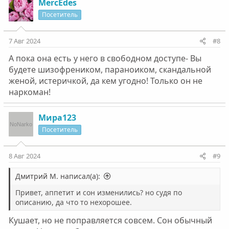
MercEdes
Кстати, когда про траву говорю, что я против, он
Посетитель
соглашается со мной. Но говорит, что это тоже самое,
что я могу выпить в месяц 1 раз бокал вина, что типо я
тоже получается зависимая. Мне очень не нравится во
7 Авг 2024
#8
что превращаются отношения
А пока она есть у него в свободном доступе- Вы
будете шизофреником, параноиком, скандальной
женой, истеричкой, да кем угодно! Только он не
наркоман!
Мира123
Посетитель
8 Авг 2024
#9
Дмитрий М. написал(а):
Привет, аппетит и сон изменились? но судя по
описанию, да что то нехорошее.
Кушает, но не поправляется совсем. Сон обычный