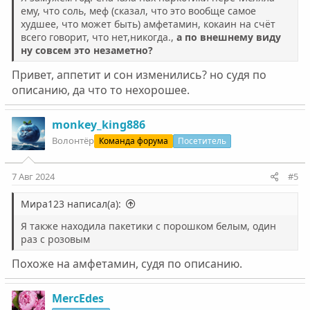
ему, что соль, меф (сказал, что это вообще самое
худшее, что может быть) амфетамин, кокаин на счёт
всего говорит, что нет,никогда.,
а по внешнему виду
ну совсем это незаметно?
Привет, аппетит и сон изменились? но судя по
описанию, да что то нехорошее.
monkey_king886
Волонтёр
Команда форума
Посетитель
7 Авг 2024
#5
Мира123 написал(а):
Я также находила пакетики с порошком белым, один
раз с розовым
Похоже на амфетамин, судя по описанию.
MercEdes