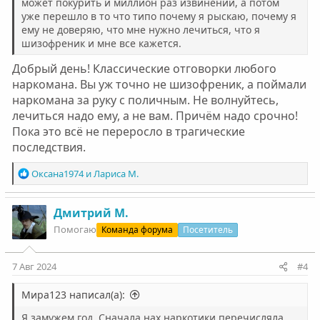
может покурить и миллион раз извинений, а потом
что может быть) амфетамин, кокаин на счёт всего
уже перешло в то что типо почему я рыскаю, почему я
говорит, что нет,никогда. Я уже давно на вашем сайте
ему не доверяю, что мне нужно лечиться, что я
сижу и читаю разные истории людей, знания немного
шизофреник и мне все кажется.
появились. Но разве может быть такое, что он
употребляет, а по внешнему виду ну совсем это
Добрый день! Классические отговорки любого
незаметно?
наркомана. Вы уж точно не шизофреник, а поймали
Кстати, когда про траву говорю, что я против, он
наркомана за руку с поличным. Не волнуйтесь,
соглашается со мной. Но говорит, что это тоже самое,
лечиться надо ему, а не вам. Причём надо срочно!
что я могу выпить в месяц 1 раз бокал вина, что типо я
тоже получается зависимая. Мне очень не нравится во
Пока это всё не переросло в трагические
что превращаются отношения
последствия.
Р
Оксана1974
и
Лариса М.
е
а
к
Дмитрий М.
ц
Помогаю
Команда форума
Посетитель
и
и
:
7 Авг 2024
#4
Мира123 написал(а):
Я замужем год. Сначала нах наркотики перечисляла