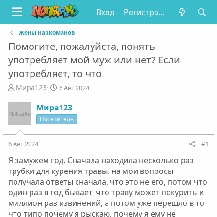
Вход
Регистрация
Жены наркоманов
Помогите, пожалуйста, понять
употребляет мой муж или нет? Если
употребляет, то что
А
Д
Мира123
6 Авг 2024
в
а
т
т
Мира123
о
а
Посетитель
р
н
т
а
е
ч
6 Авг 2024
#1
м
а
Я замужем год. Сначала находила несколько раз
ы
л
а
трубки для курения травы, на мои вопросы
получала ответы сначала, что это не его, потом что
один раз в год бывает, что траву может покурить и
миллион раз извинений, а потом уже перешло в то
что типо почему я рыскаю, почему я ему не