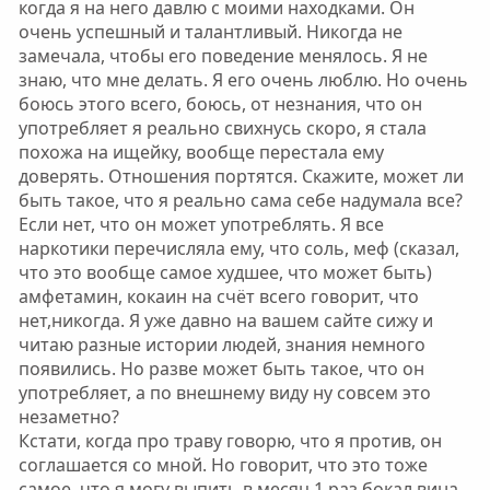
когда я на него давлю с моими находками. Он
очень успешный и талантливый. Никогда не
замечала, чтобы его поведение менялось. Я не
знаю, что мне делать. Я его очень люблю. Но очень
боюсь этого всего, боюсь, от незнания, что он
употребляет я реально свихнусь скоро, я стала
похожа на ищейку, вообще перестала ему
доверять. Отношения портятся. Скажите, может ли
быть такое, что я реально сама себе надумала все?
Если нет, что он может употреблять. Я все
наркотики перечисляла ему, что соль, меф (сказал,
что это вообще самое худшее, что может быть)
амфетамин, кокаин на счёт всего говорит, что
нет,никогда. Я уже давно на вашем сайте сижу и
читаю разные истории людей, знания немного
появились. Но разве может быть такое, что он
употребляет, а по внешнему виду ну совсем это
незаметно?
Кстати, когда про траву говорю, что я против, он
соглашается со мной. Но говорит, что это тоже
самое, что я могу выпить в месяц 1 раз бокал вина,