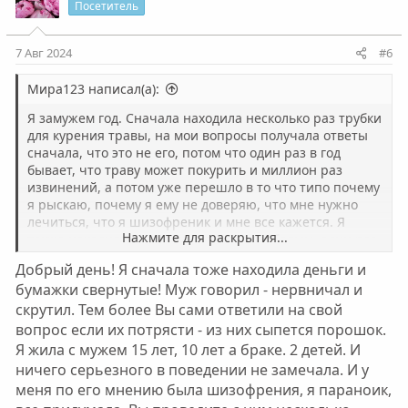
Посетитель
7 Авг 2024
#6
Мира123 написал(а):
Я замужем год. Сначала находила несколько раз трубки
для курения травы, на мои вопросы получала ответы
сначала, что это не его, потом что один раз в год
бывает, что траву может покурить и миллион раз
извинений, а потом уже перешло в то что типо почему
я рыскаю, почему я ему не доверяю, что мне нужно
лечиться, что я шизофреник и мне все кажется. Я
Нажмите для раскрытия...
также находила пакетики с порошком белым, один раз
с розовым, там у меня вообще истерика случилась, он
Добрый день! Я сначала тоже находила деньги и
сказал, что это для интимной близости в специальном
бумажки свернутые! Муж говорил - нервничал и
индийском магазине покупает, сказал, что готов
скрутил. Тем более Вы сами ответили на свой
пройти любой тест, который куплю в аптеке. Что-то я
ему поверила и решила не ковырять, слишком
вопрос если их потрясти - из них сыпется порошок.
убедительно было все и яро. Также нахожу стикеры,
Я жила с мужем 15 лет, 10 лет а браке. 2 детей. И
маленькие бумажки скрученные, об стол их чуть
ничего серьезного в поведении не замечала. И у
встряхнула и немного белого порошка выпало. Эти
меня по его мнению была шизофрения, я параноик,
бумажки повсюду. Он мне говорит на это, что мне