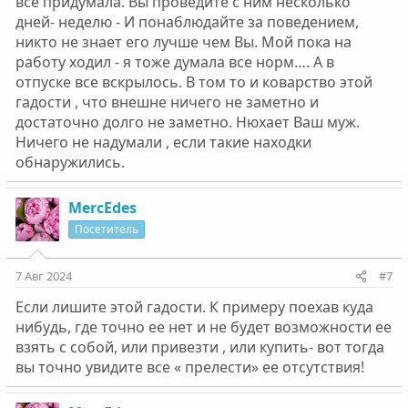
все придумала. Вы проведите с ним несколько
кажется, что у него просто привычка скручивать их и
дней- неделю - И понаблюдайте за поведением,
все. Также у него все время разные зажигалки нахожу.
Он не курит сигареты, запаха травы давно нет, трубки
никто не знает его лучше чем Вы. Мой пока на
не нахожу, но зажигалки во всех джинсах и в халатах.
работу ходил - я тоже думала все норм…. А в
Здесь он тоже меня сумасшедшей выставляет, что
отпуске все вскрылось. В том то и коварство этой
типо у меня такая ужасная реакция на обычные
гадости , что внешне ничего не заметно и
зажигалки. Он сам всегда одинаковый, всегда милый,
достаточно долго не заметно. Нюхает Ваш муж.
кроме моментов, когда я на него давлю с моими
Ничего не надумали , если такие находки
находками. Он очень успешный и талантливый.
Никогда не замечала, чтобы его поведение менялось. Я
обнаружились.
не знаю, что мне делать. Я его очень люблю. Но очень
боюсь этого всего, боюсь, от незнания, что он
MercEdes
употребляет я реально свихнусь скоро, я стала похожа
на ищейку, вообще перестала ему доверять.
Посетитель
Отношения портятся. Скажите, может ли быть такое,
что я реально сама себе надумала все? Если нет, что он
7 Авг 2024
#7
может употреблять. Я все наркотики перечисляла ему,
что соль, меф (сказал, что это вообще самое худшее,
Если лишите этой гадости. К примеру поехав куда
что может быть) амфетамин, кокаин на счёт всего
нибудь, где точно ее нет и не будет возможности ее
говорит, что нет,никогда. Я уже давно на вашем сайте
взять с собой, или привезти , или купить- вот тогда
сижу и читаю разные истории людей, знания немного
вы точно увидите все « прелести» ее отсутствия!
появились. Но разве может быть такое, что он
употребляет, а по внешнему виду ну совсем это
незаметно?