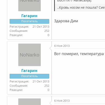
buch1977 написал(а):
..Кровь носом не пошла? Сие
Гагарин
Здарова Дим
Посетитель
21 Окт 2013
252
0
6 Ноя 2013
Вот померил, температура т
Гагарин
Посетитель
21 Окт 2013
252
0
6 Ноя 2013