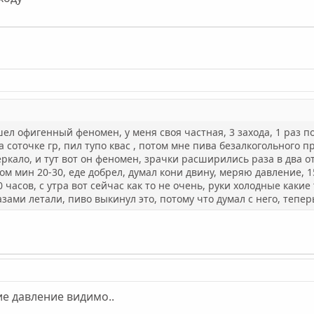
ел офигенный феномен, у меня своя частная, 3 захода, 1 раз пог
а соточке гр, пил тупо квас , потом мне пива безалкогольного 
еркало, и тут вот он феномен, зрачки расширились раза в два 
ом мин 20-30, еде добрел, думал кони двину, меряю давление, 150
 часов, с утра вот сейчас как то не очень, руки холодные какие
зами летали, пиво выкинул это, потому что думал с него, тепе
ие давление видимо..