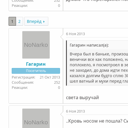
252
0
1
2
Вперёд
6 Ноя 2013
Гагарин написал(а):
Вчера был в баньке, произош
венички все как положено, н
Гагарин
поплохело, я посмотроел в з
не заходил, до дома идти пех
Посетитель
казался долгим будто сплю 30
21 Окт 2013
шел ватный и мухи перед гла
252
0
света выручай
6 Ноя 2013
..Кровь носом не пошла? С