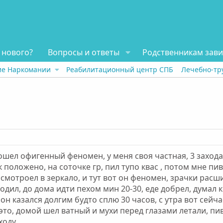
 нового?
Вопросы и ответы
Родственникам зав
ие Наркомании
Реабилитационный центр СПБ
Лечебно-тр
шел офигенный феномен, у меня своя частная, 3 захода, 1
 положено, на соточке гр, пил тупо квас , потом мне пи
осмотроел в зеркало, и тут вот он феномен, зрачки расш
дил, до дома идти пехом мин 20-30, еде добрел, думал к
сон казался долгим будто сплю 30 часов, с утра вот сейча
это, домой шел ватный и мухи перед глазами летали, пив
ходу