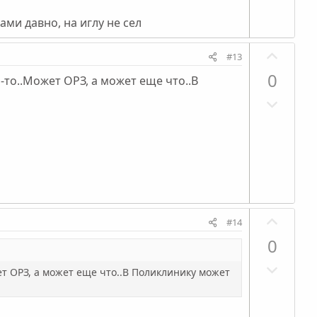
в
й
ами давно, на иглу не сел
н
г
ы
о
П
#13
й
л
о
0
г
о
-то..Может ОРЗ, а может еще что..В
з
о
с
Н
и
л
е
т
о
г
и
с
а
в
т
н
и
ы
в
й
П
н
г
#14
о
ы
о
0
з
й
л
Н
и
г
о
ет ОРЗ, а может еще что..В Поликлинику может
е
т
о
с
г
и
л