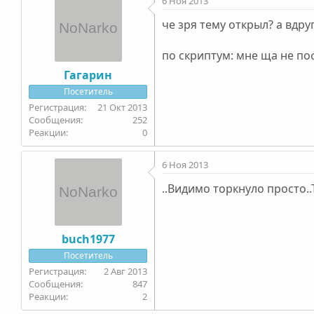
6 Ноя 2013
че зря тему открыл? а вдру
по скриптум: мне ща не по
Гагарин
Посетитель
21 Окт 2013
252
0
6 Ноя 2013
..Видимо торкнуло просто..
buch1977
Посетитель
2 Авг 2013
847
2