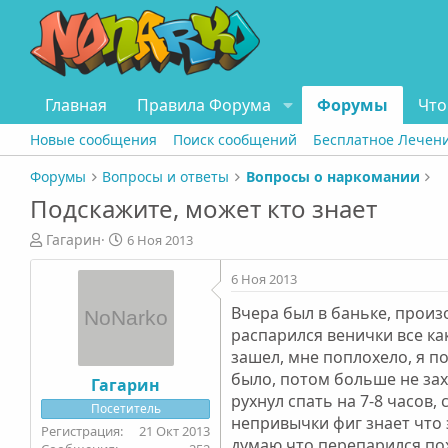
Главная
Правила Форума
Форумы
Что
Новые сообщения
Поиск сообщений
Бесплатное Лечен
Форумы
Вопросы и ответы
Вопросы о наркомании
Подскажите, может кто знает
А
Д
Гагарин
6 Ноя 2013
в
а
т
т
6 Ноя 2013
о
а
Вчера был в баньке, произо
р
н
т
а
распарился венички все как
е
ч
зашел, мне поплохело, я п
м
а
было, потом больше не захо
Гагарин
ы
л
рухнул спать на 7-8 часов, 
Посетитель
а
непривычки фиг знает что 
21 Окт 2013
думаю что перепарился по