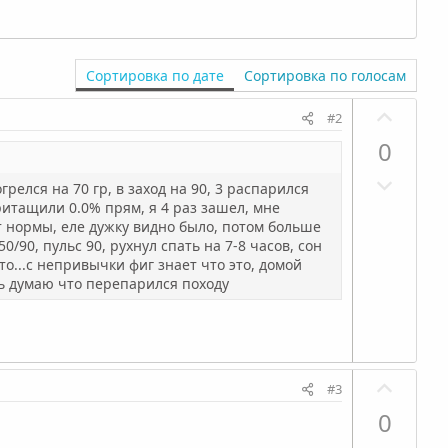
Сортировка по дате
Сортировка по голосам
П
#2
о
0
з
Н
и
релся на 70 гр, в заход на 90, 3 распарился
е
т
притащили 0.0% прям, я 4 раз зашел, мне
г
от нормы, еле дужку видно было, потом больше
и
/90, пульс 90, рухнул спать на 7-8 часов, сон
а
в
 то...с непривычки фиг знает что это, домой
т
н
рь думаю что перепарился походу
и
ы
в
й
н
г
ы
о
П
#3
й
л
о
0
г
о
з