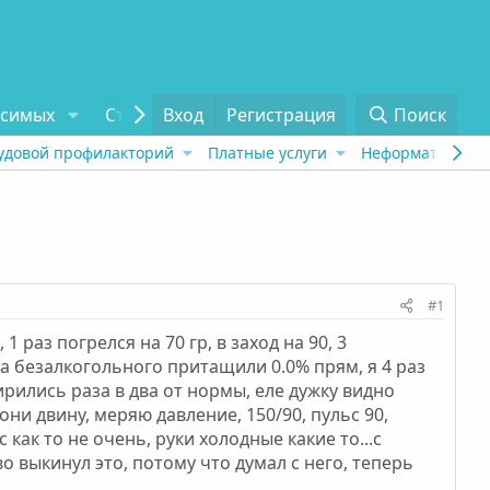
исимых
Статьи
Вход
Отзывы
Регистрация
О проекте
Поиск
Tel
удовой профилакторий
Платные услуги
Неформат
Рех
#1
 раз погрелся на 70 гр, в заход на 90, 3
ва безалкогольного притащили 0.0% прям, я 4 раз
ирились раза в два от нормы, еле дужку видно
они двину, меряю давление, 150/90, пульс 90,
с как то не очень, руки холодные какие то...с
о выкинул это, потому что думал с него, теперь