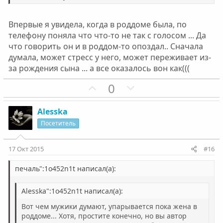
с
с
Впервые я увидела, когда в роддоме была, по
телефону поняла что что-то не так с голосом ... Да
что говорить он и в роддом-то опоздал.. Сначала
думала, может стресс у него, может переживает из-
за рождения сына ... а все оказалось вон как(((
П
Н
0
о
е
з
г
Alesska
и
а
Посетитель
т
т
и
и
17 Окт 2015
#16
в
в
н
н
печаль":1o452n1t написал(а):
ы
ы
Alesska":1o452n1t написал(а):
й
й
г
г
Вот чем мужики думают, упарывается пока жена в
о
о
роддоме... Хотя, простите конечно, но вы автор