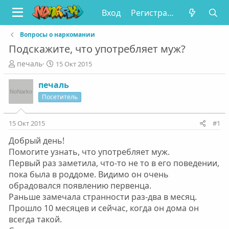
Вход
Регистрация
Вопросы о наркомании
Подскажите, что употребляет муж?
А
Д
печаль
15 Окт 2015
в
а
т
т
печаль
о
а
Посетитель
р
н
т
а
е
ч
15 Окт 2015
#1
м
а
Добрый день!
ы
л
а
Помогите узнать, что употребляет муж.
Первый раз заметила, что-то не то в его поведении,
пока была в роддоме. Видимо он очень
обрадовался появлению первенца.
Раньше замечала странности раз-два в месяц.
Прошло 10 месяцев и сейчас, когда он дома он
всегда такой.