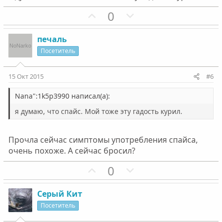
н
н
ы
ы
П
Н
0
й
й
о
е
г
г
з
г
печаль
о
о
и
а
Посетитель
л
л
т
т
о
о
и
и
15 Окт 2015
#6
с
с
в
в
н
н
Nana":1k5p3990 написал(а):
ы
ы
я думаю, что спайс. Мой тоже эту гадость курил.
й
й
г
г
Прочла сейчас симптомы употребления спайса,
о
о
очень похоже. А сейчас бросил?
л
л
о
П
о
Н
0
с
о
с
е
з
г
Серый Кит
и
а
Посетитель
т
т