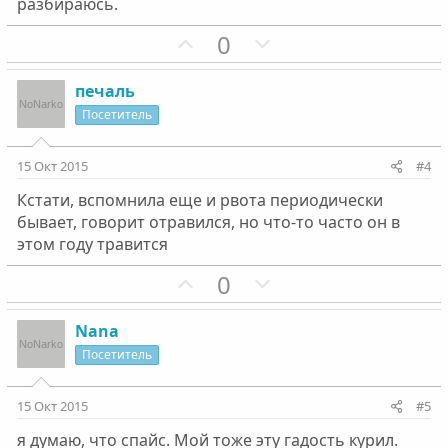
разбираюсь.
П
Н
0
о
е
з
г
печаль
и
а
Посетитель
т
т
и
и
15 Окт 2015
#4
в
в
Кстати, вспомнила еще и рвота периодически
н
н
бывает, говорит отравился, но что-то часто он в
ы
ы
этом году травится
й
й
г
П
г
Н
0
о
о
о
е
л
з
л
г
Nana
о
и
о
а
Посетитель
с
т
с
т
и
и
15 Окт 2015
#5
в
в
я думаю, что спайс. Мой тоже эту гадость курил.