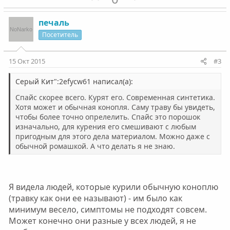
о
е
з
г
печаль
и
а
Посетитель
т
т
и
и
15 Окт 2015
#3
в
в
н
н
Серый Кит":2efycw61 написал(а):
ы
ы
Спайс скорее всего. Курят его. Современная синтетика.
й
й
Хотя может и обычная конопля. Саму траву бы увидеть,
чтобы более точно опрелелить. Спайс это порошок
г
г
изначально, для курения его смешивают с любым
о
о
пригодным для этого дела материалом. Можно даже с
л
л
обычной ромашкой. А что делать я не знаю.
о
о
с
с
Я видела людей, которые курили обычную коноплю
(травку как они ее называют) - им было как
минимум весело, симптомы не подходят совсем.
Может конечно они разные у всех людей, я не