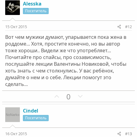
з
г
Alesska
и
а
Посетитель
т
т
и
и
15 Окт 2015
#12
в
в
Вот чем мужики думают, упарывается пока жена в
н
н
роддоме... Хотя, простите конечно, но вы автор
ы
ы
тоже хороши.. Видели же что употребляет...
й
й
Почитайте про спайсы, про созависимость,
г
г
послушайте лекции Валентины Новиковой, чтобы
о
о
хоть знать с чем столкнулись. У вас ребёнок,
л
л
думайте о нем и о себе. Лекции помогут это
о
о
сделать...
с
с
П
Н
0
о
е
з
г
Cindel
и
а
Посетитель
т
т
и
и
16 Окт 2015
#13