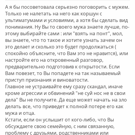
в
в
А я бы посоветовала серьезно поговорить с мужем.
н
н
Только не налетать на него как коршун с
ы
ы
ультиматумами и условиями, а хотя бы сделать вид
й
й
понимания. Ну Вы то своего мужа знаете лучше, по-
г
г
этому выбирайте сами : или "взять на понт", мол,
о
о
вы знаете, что то такое и хотите узнать зачем он
л
л
это делает и сколько это будет продолжаться (
о
о
спокойно объясните, что Вам это не нравится), или
с
с
настройте его на откровенный разговор,
предварительно подготовив к открытости. Если
Вам повезет, то Вы попадете на так называемый
приступ признания и виноватости.
Главное не устраивайте ему сразу скандал, иначе
кроме агрессии и обвинений "не суй нос не в свои
дела" Вы не получите. Да еще может начать на зло
делать все, что приведет к полной потере его как
мужа и отца.
Кстати, если он услышит от кого-либо, что Вы
обсуждаете свою семейную, с ним связанную,
проблему с друзьями, родственниками или