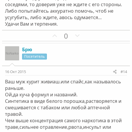
соседями, то доверия уже не ждите с его стороны.
Либо попытайтесь аккуратно помочь, чтоб не
усугубить, либо ждите, авось одумается...
Удачи Вам и терпения.
П
Н
0
о
е
з
г
Брю
и
а
Посетитель
т
т
и
и
16 Окт 2015
#14
в
в
Ваш муж курит живиаш.или спайс,как называлось
н
н
раньше.
ы
ы
Ой,да куча формул и названий.
й
й
Синтетика в виде белого порошка,растворяется и
г
г
смешивается с табаком или любой аптечной
о
о
травой.
л
л
Чем выше концентрация самого наркотика в этой
о
о
траве,сильнее отравление,рвота,инсульт или