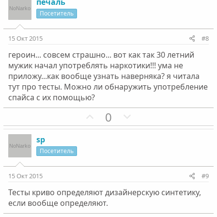
з
г
печаль
и
а
Посетитель
т
т
и
и
15 Окт 2015
#8
в
в
героин... совсем страшно... вот как так 30 летний
н
н
мужик начал употреблять наркотики!!! ума не
ы
ы
приложу...как вообще узнать наверняка? я читала
й
й
тут про тесты. Можно ли обнаружить употребление
г
г
спайса с их помощью?
о
о
П
Н
0
л
л
о
е
о
о
з
г
с
с
sp
и
а
Посетитель
т
т
и
и
15 Окт 2015
#9
в
в
Тесты криво определяют дизайнерскую синтетику,
н
н
если вообще определяют.
ы
ы