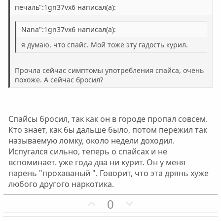
н
н
печаль":1gn37vx6 написал(а):
ы
ы
Nana":1gn37vx6 написал(а):
й
й
г
г
я думаю, что спайс. Мой тоже эту гадость курил.
о
о
л
л
Прочла сейчас симптомы употребления спайса, очень
о
о
похоже. А сейчас бросил?
с
с
Спайсы бросил, так как он в городе пропал совсем.
Кто знает, как бы дальше было, потом пережил так
называемую ломку, около недели доходил.
Испугался сильно, теперь о спайсах и не
вспоминает. уже года два ни курит. Он у меня
парень "прохаваный ". Говорит, что эта дрянь хуже
любого другого наркотика.
П
Н
0
о
е