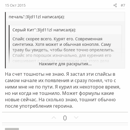
и
и
15 Окт 2015
#7
в
в
н
н
печаль":3ljd11zl написал(а):
ы
ы
Серый Кит":3ljd11zl написал(а):
й
й
г
г
Спайс скорее всего. Курят его. Современная
о
о
синтетика. Хотя может и обычная конопля. Саму
траву бы увидеть, чтобы более точно опрелелить.
л
л
Спайс это порошок изначально, для курения его
о
о
смешивают с любым пригодным для этого дела
Нажмите для раскрытия...
с
с
материалом. Можно даже с обычной ромашкой. А
что делать я не знаю.
На счет тошноты не знаю. Я застал эти спайсы в
Нажмите для раскрытия...
самом начале их появления и сразу понял, что с
ними мне не по пути. Я курил их некоторое время,
Я видела людей, которые курили обычную коноплю
но ни когда не тошнило. Может формулы какие
(травку как они ее называют) - им было как минимум
новые сейчас. На сколько знаю, тошнит обычно
весело, симптомы не подходят совсем. Может конечно
после употребления героина.
они разные у всех людей, я не разбираюсь.
П
Н
0
о
е