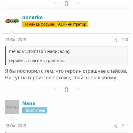
й
й
П
Н
0
г
г
о
е
о
о
з
г
nonarko
л
л
и
а
Команда форума
Администратор
о
о
т
т
с
с
и
и
15 Окт 2015
#10
в
в
н
н
печаль":2tomzsbh написал(а):
ы
ы
героин... совсем страшно...
й
й
Я бы поспорил с тем, что героин страшнее спайсов.
г
г
Но тут на героин не похоже, спайсы по любому...
о
о
л
л
П
Н
0
о
о
о
е
с
с
з
г
Nana
и
а
Посетитель
т
т
и
и
15 Окт 2015
#11
в
в