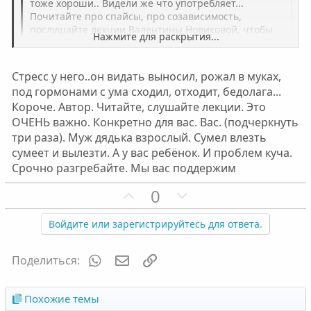
тоже хороши.. Видели же что употребляет...
л
л
Почитайте про спайсы, про созависимость,
о
о
послушайте лекции Валентины Новиковой, чтобы
Нажмите для раскрытия...
с
с
хоть знать с чем столкнулись. У вас ребёнок,
думайте о нем и о себе. Лекции помогут это
Нажмите для раскрытия...
сделать...
Стресс у него..он видать выносил, рожал в муках,
под гормонами с ума сходил, отходит, бедолага...
Впервые я увидела, когда в роддоме была, по телефону
Короче. Автор. Читайте, слушайте лекции. Это
поняла что что-то не так с голосом ... Да что говорить
ОЧЕНЬ важно. Конкретно для вас. Вас. (подчеркнуть
он и в роддом-то опоздал.. Сначала думала, может
три раза). Муж дядька взрослый. Сумел влезть
стресс у него, может переживает из-за рождения сына
сумеет и вылезти. А у вас ребёнок. И проблем куча.
... а все оказалось вон как(((
Срочно разгребайте. Мы вас поддержим
П
Н
0
о
е
з
г
Войдите или зарегистрируйтесь для ответа.
и
а
т
т
WhatsApp
Электронная почта
Ссылка
Поделиться:
и
и
в
в
Похожие темы