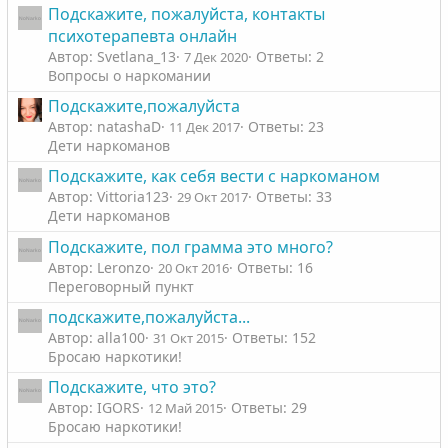
н
н
Подскажите, пожалуйста, контакты
ы
ы
психотерапевта онлайн
й
й
Автор: Svetlana_13
Ответы: 2
7 Дек 2020
г
г
Вопросы о наркомании
о
о
Подскажите,пожалуйста
л
л
Автор: natashaD
Ответы: 23
11 Дек 2017
о
о
Дети наркоманов
с
с
Подскажите, как себя вести с наркоманом
Автор: Vittoria123
Ответы: 33
29 Окт 2017
Дети наркоманов
Подскажите, пол грамма это много?
Автор: Leronzo
Ответы: 16
20 Окт 2016
Переговорный пункт
подскажите,пожалуйста...
Автор: alla100
Ответы: 152
31 Окт 2015
Бросаю наркотики!
Подскажите, что это?
Автор: IGORS
Ответы: 29
12 Май 2015
Бросаю наркотики!