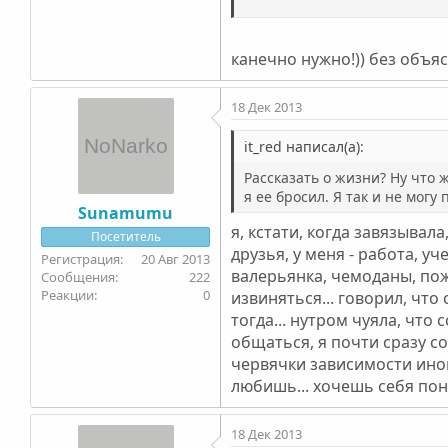
А бросить пытался после того
дорогу. После этого случая я
Так как я и она были людьми
канечно нужно!)) без объя
зимовали, летом жили на юге.
чему... что то щелкнуло в го
употребляет.. но только нюха
18 Дек 2013
3 дня назад я кололся феном,
it_red написал(а):
Я даже не знаю хочу ли я бро
Рассказать о жизни? Ну что ж
я ее бросил. Я так и не могу
Sunamumu
я, кстати, когда завязывал
Посетитель
друзья, у меня - работа, уче
20 Авг 2013
валерьянка, чемоданы, пож
222
0
извиняться... говорил, что 
тогда... нутром чуяла, что 
общаться, я почти сразу со
червячки зависимости иног
любишь... хочешь себя пон
18 Дек 2013