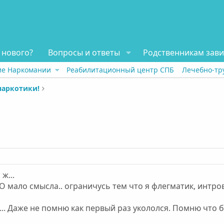
 нового?
Вопросы и ответы
Родственникам зав
ие Наркомании
Реабилитационный центр СПБ
Лечебно-тр
наркотики!
ж...
О мало смысла.. ограничусь тем что я флегматик, интро
.. Даже не помню как первый раз укололся. Помню что 