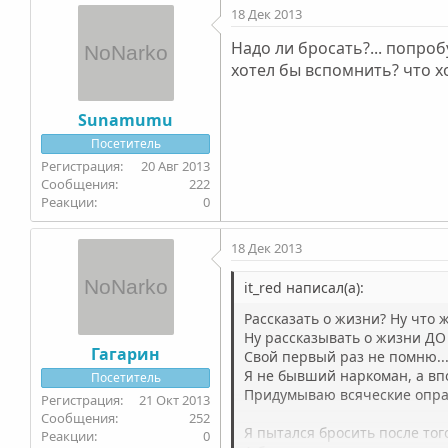
18 Дек 2013
Надо ли бросать?... попроб
хотел бы вспомнить? что х
Sunamumu
Посетитель
20 Авг 2013
222
0
18 Дек 2013
it_red написал(а):
Рассказать о жизни? Ну что ж
Ну рассказывать о жизни ДО 
Гагарин
Свой первый раз не помню..
Я не бывший наркоман, а впо
Посетитель
Придумываю всяческие оправд
21 Окт 2013
252
Я пытался бросить после того
0