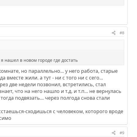
олся у нее на глазах, но при этом она сама снюхала
озги, сорились.. в общем сложные ухаживания.
р. В одну деревушку 250 км севернее Омска. Там
и 2 года... я ее бросил. Я так и не могу понять по
амфетамины, мефедрон, траву... на работе завхоз тоже
агулами раз в два месяца... но такой сейчас я.
#8
ме... отпуск.
ц я нашел в новом городе где достать
омнате, но параллельно... у него работа, старые
 вместе жили. а тут - ни с того ни с сего...
ез две недели позвонил, встретились, стал
ает, что на него нашло и т.д. и т.п... не вернулась
 тогда подвязать... через полгода снова стали
асстаешься-сходишься с человеком, которого вроде
исимо
#9