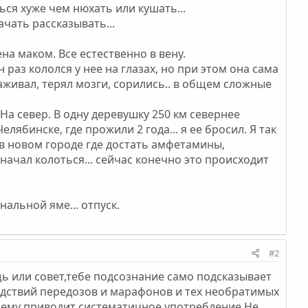
ься хуже чем нюхать или кушать...
чать рассказывать...
ена маком. Все естественно в вену.
 раз кололся у нее на глазах, но при этом она сама
ухаживал, терял мозги, сорились.. в общем сложные
 На север. В одну деревушку 250 км севернее
лябинске, где прожили 2 года... я ее бросил. Я так
л в новом городе где достать амфетамины,
а начал колоться... сейчас конечно это происходит
нальной яме... отпуск.
#2
ь или совет,тебе подсознание само подсказывает
ледствий передозов и марафонов и тех необратимых
 чему приводит систематичное употребление.Не