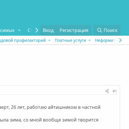
исимых
Статьи
Вход
Отзывы
Регистрация
О проекте
Поиск
Tel
удовой профилакторий
Платные услуги
Неформат
Рех
#1
верт, 26 лет, работаю айтишником в частной
была зима, со мной вообще зимой творится