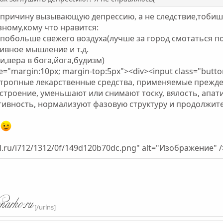
т причину вызывающую депрессию, а не следствие,тобиш
ному,кому что нравится:
побольше свежего воздуха(лучше за город смотаться по
ивное мышление и т.д.
и,вера в бога,йога,будизм)
="margin:10px; margin-top:5px"><div><input class="button
ихотропные лекарственные средства, применяемые прежде
строение, уменьшают или снимают тоску, вялость, апат
вность, нормализуют фазовую структуру и продолжитель
й
al.ru/i712/1312/0f/149d120b70dc.png" alt="Изображение" /
[/urlns]