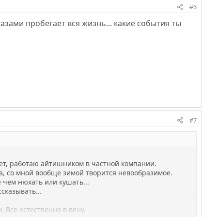
#6
лазами пробегает вся жизнь... какие события ты
#7
 лет, работаю айтишником в частной компании.
а, со мной вообще зимой творится невообразимое.
 чем нюхать или кушать...
сказывать...
. Все естественно в вену.