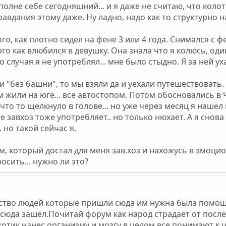
олне себе сегодняшний... и я даже не считаю, что колот
вдания этому даже. Ну ладно, надо как то структурно на
го, как плотно сидел на фене 3 или 4 года. Снимался с ф
го как влюбился в девушку. Она знала что я колюсь, один
о случая я не употреблял... мне было стыдно. Я за ней 
и "без башни", то мы взяли да и уехали путешествовать.
 жили на юге... все автостопом. Потом обосновались в Че
. что то щелкнуло в голове... но уже через месяц я наше
те завхоз тоже употребляет.. но только нюхает. А я снов
. но такой сейчас я.
м, который достал для меня зав.хоз и нахожусь в эмоцио
осить... нужно ли это?
нство людей которые пришли сюда им нужна была помощ
 сюда зашел.Почитай форум как народ страдает от пос
котик нанес организму и мозгу в целом,все понимают к