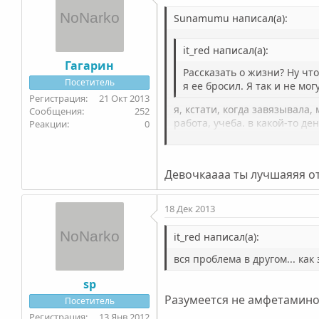
Sunamumu написал(а):
it_red написал(а):
Гагарин
Рассказать о жизни? Ну что 
Посетитель
я ее бросил. Я так и не мо
21 Окт 2013
я, кстати, когда завязывала,
252
работа, учеба. в какой-то де
0
ему счастья и мое возвращен
ему полгода осталось... не зн
меня получилось тогда подвяз
Девочкаааа ты лучшаяяя отве
червячки зависимости иногда
хочешь себя понять, контро
18 Дек 2013
it_red написал(а):
вся проблема в другом... ка
sp
Разумеется не амфетамином
Посетитель
13 Янв 2012