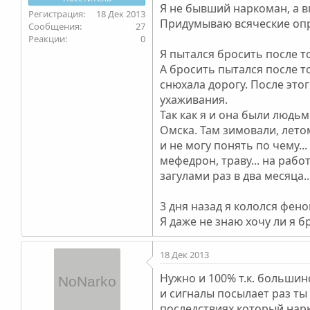
Я не бывший наркоман, а вп
18 Дек 2013
Придумываю всяческие опра
27
0
Я пытался бросить после то
А бросить пытался после то
снюхала дорогу. После этог
ухаживания.
Так как я и она были людьм
Омска. Там зимовали, летом
и не могу понять по чему..
мефедрон, траву... на рабо
загулами раз в два месяца..
3 дня назад я кололся фено
Я даже не знаю хочу ли я бр
18 Дек 2013
Нужно и 100% т.к. больши
и сигналы посылает раз ты
последствиях который нар