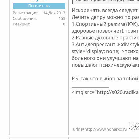
Посетитель
Искоренять всегда следуе
14 Дек 2013
Лечить депру можно по раз
153
1.Cпортивный режим(ЛФК),
0
здоровье позволяет),позит
2.Разные духовные практик
3.Антидепрессанты<div style
style="display: none;">пс
больного они улучшают на
повышают психическую акти
P.S. так что выбор за тобо
_________________
<img src="http://s020.radik
[urlns=http://www.nonarko.ru]