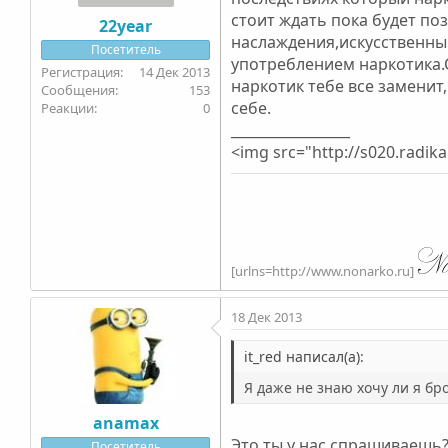
стоит ждать пока будет по
22year
наслаждения,искусственный
Посетитель
употреблением наркотика.С
14 Дек 2013
наркотик тебе все заменит
153
себе.
0
_________________
<img src="http://s020.radik
[urlns=http://www.nonarko.ru]
18 Дек 2013
it_red написал(а):
Я даже не знаю хочу ли я бро
anamax
Это ты у нас спрашиваешь?
Посетитель