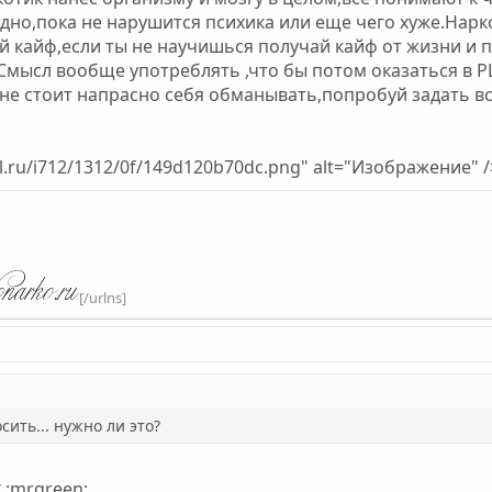
здно,пока не нарушится психика или еще чего хуже.Нарк
 кайф,если ты не научишься получай кайф от жизни и 
мысл вообще употреблять ,что бы потом оказаться в Р
,не стоит напрасно себя обманывать,попробуй задать все
al.ru/i712/1312/0f/149d120b70dc.png" alt="Изображение" /
[/urlns]
сить... нужно ли это?
 :mrgreen: