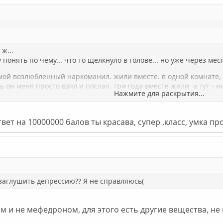
ж...
гу понять по чему... что то щелкнуло в голове... но уже через ме
 мой возлюбленный наркоманил. жили вместе. в одной комнате, н
нь он меня просто взял и послал. три года вместе жили. а тут - 
Нажмите для раскрытия...
ие в отчий дом. через две недели позвонил, встретились, стал 
ает, что на него нашло и т.д. и т.п... не вернулась тогда... нутро
ать... через полгода снова стали общаться, я почти сразу сорва
Нажмите для раскрытия...
т на 10000000 балов ты красава, супер ,класс, умка прост
 так глубоко сидят - сам не понимаешь, почему ты расстаешьс
лировать свои поступки - учись жить независимо
к заглушить депрессию?? Я не справляюсь(
 и не мефедроном, для этого есть другие вещества, не