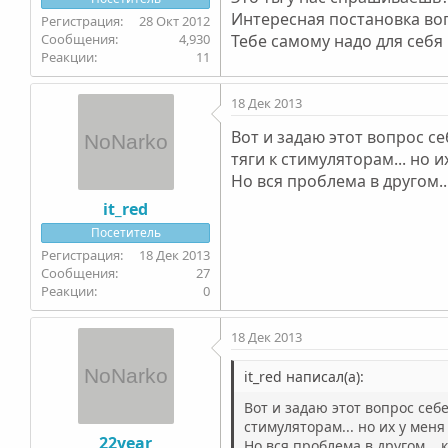
Интересная постановка во
28 Окт 2012
4,930
Тебе самому надо для себя
11
18 Дек 2013
Вот и задаю этот вопрос с
тяги к стимуляторам... но
Но вся проблема в другом..
it_red
Посетитель
18 Дек 2013
27
0
18 Дек 2013
it_red написал(а):
Вот и задаю этот вопрос себ
стимуляторам... но их у ме
22year
Но вся проблема в другом...