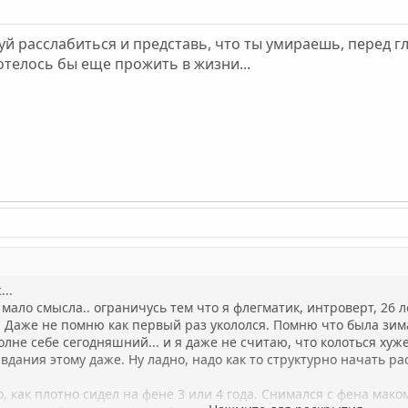
уй расслабиться и представь, что ты умираешь, перед г
отелось бы еще прожить в жизни...
...
мало смысла.. ограничусь тем что я флегматик, интроверт, 26
. Даже не помню как первый раз укололся. Помню что была зим
лне себе сегодняшний... и я даже не считаю, что колоться хуже
ания этому даже. Ну ладно, надо как то структурно начать рас
, как плотно сидел на фене 3 или 4 года. Снимался с фена маком