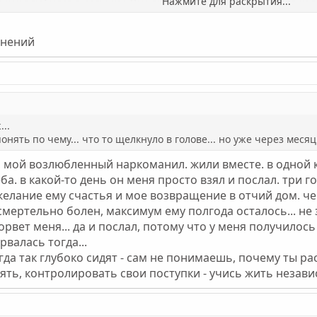
Нажмите для раскрытия...
 как влюбился в девушку. Она знала что я колюсь, один раз кол
 не употреблял... мне было стыдно. Я за ней ухаживал, терял м
 "без башни", то мы взяли да и уехали путешествовать. На севе
снений
.. все автостопом. Потом обосновались в Челябинске, где прожил
лове... но уже через месяц я нашел в новом городе где достать 
ет. А я снова начал колоться... сейчас конечно это происходит з
 который достал для меня зав.хоз и нахожусь в эмоциональной я
сить... нужно ли это?
...
 понять по чему... что то щелкнуло в голове... но уже через меся
а, мой возлюбленный наркоманил. жили вместе. в одной к
ба. в какой-то день он меня просто взял и послал. три года
елание ему счастья и мое возвращение в отчий дом. чер
смертельно болен, максимум ему полгода осталось... не зн
сорвет меня... да и послал, потому что у меня получилось
рвалась тогда...
да так глубоко сидят - сам не понимаешь, почему ты р
ять, контролировать свои поступки - учись жить незав