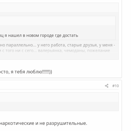
сяц я нашел в новом городе где достать
о параллельно... у него работа, старые друзья, у меня -
ни с того ни с сего... валерьянка, чемоданы, пожелание
извиняться... говорил, что смертельно болен, максимум
м чуяла, что сорвет меня... да и послал, потому что у
лась тогда...
о, я тебя люблю!!!!!!))
я-сходишься с человеком, которого вроде любишь...
#10
 наркотические и не разрушительные.