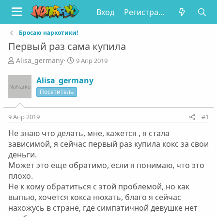
Вход
Регистрация
Бросаю наркотики!
Первый раз сама купила
А
Д
Alisa_germany
9 Апр 2019
в
а
т
т
Alisa_germany
о
а
Посетитель
р
н
т
а
е
ч
9 Апр 2019
#1
м
а
Не знаю что делать, мне, кажется , я стала
ы
л
а
зависимой, я сейчас первый раз купила кокс за свои
деньги.
Может это еще обратимо, если я понимаю, что это
плохо.
Не к кому обратиться с этой проблемой, но как
выпью, хочется кокса нюхать, благо я сейчас
нахожусь в стране, где симпатичной девушке нет