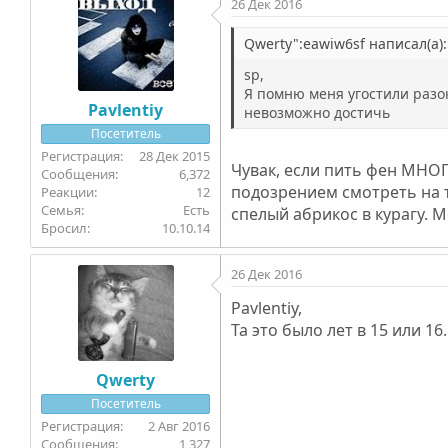
26 Дек 2016
Qwerty":eawiw6sf написал(а):
sp,
Я помню меня угостили разо
Pavlentiy
невозможно достичь
Посетитель
28 Дек 2015
Чувак, если пить фен МНОГ
6,372
подозрением смотреть на т
12
Семья
Есть
спелый абрикос в курагу. М
Бросил
10.10.14
26 Дек 2016
Pavlentiy,
Та это было лет в 15 или 1
Qwerty
Посетитель
2 Авг 2016
1,327