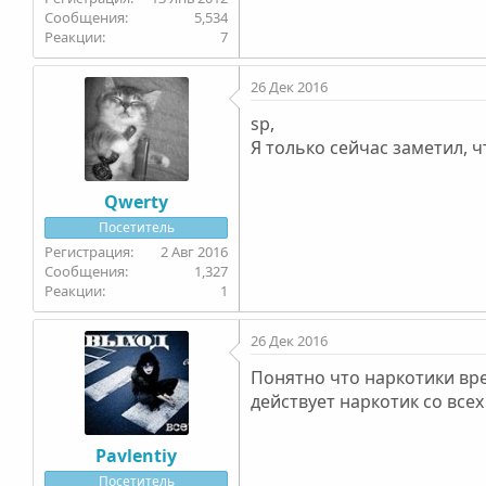
5,534
7
26 Дек 2016
sp,
Я только сейчас заметил, 
Qwerty
Посетитель
2 Авг 2016
1,327
1
26 Дек 2016
Понятно что наркотики вре
действует наркотик со все
Pavlentiy
Посетитель