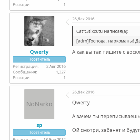
1
26 Дек 2016
Cat":3tixc6tu написал(а):
[adm]Господа, наркоманы! Да
Qwerty
А как вы так пишите с воск
Посетитель
2 Авг 2016
1,327
1
26 Дек 2016
Qwerty,
А зачем ты переписываеш
sp
Ой смотри, забанят и буду
Посетитель
13 Янв 2012