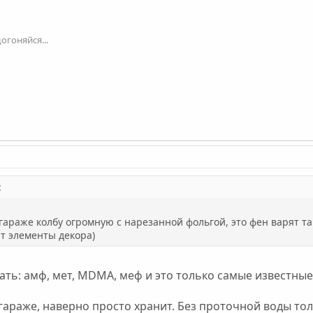
огоняйся...
:
гараже колбу огромную с нарезанной фольгой, это фен варят так?
ют элементы декора)
ать: амф, мет, MDMA, меф и это только самые известные 
 гараже, наверно просто хранит. Без проточной воды тол