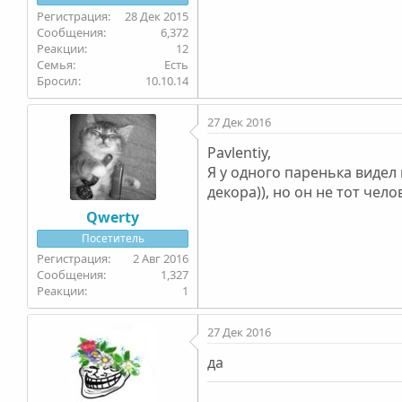
28 Дек 2015
6,372
12
Семья
Есть
Бросил
10.10.14
27 Дек 2016
Pavlentiy,
Я у одного паренька видел 
декора)), но он не тот чел
Qwerty
Посетитель
2 Авг 2016
1,327
1
27 Дек 2016
да