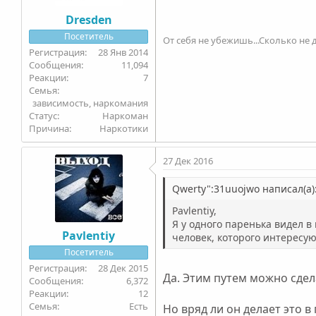
Dresden
Посетитель
От себя не убежишь...Сколько не д
28 Янв 2014
11,094
7
Семья
зависимость, наркомания
Статус
Наркоман
Причина
Наркотики
27 Дек 2016
Qwerty":31uuojwo написал(а)
Pavlentiy,
Я у одного паренька видел в 
Pavlentiy
человек, которого интересу
Посетитель
28 Дек 2015
Да. Этим путем можно сдел
6,372
12
Семья
Есть
Но вряд ли он делает это в