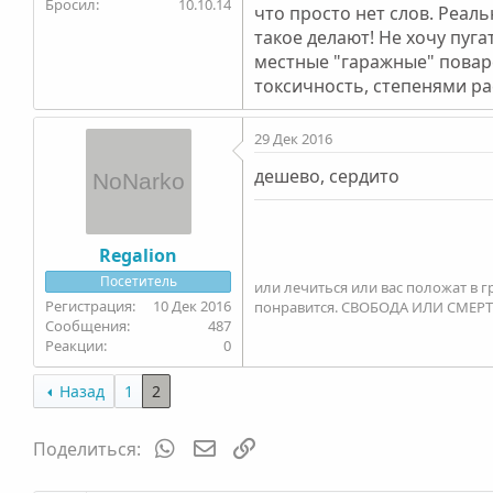
Бросил
10.10.14
что просто нет слов. Реал
такое делают! Не хочу пуг
местные "гаражные" поваре
токсичность, степенями ра
29 Дек 2016
дешево, сердито
Regalion
Посетитель
или лечиться или вас положат в г
10 Дек 2016
понравится. СВОБОДА ИЛИ СМЕРТ
487
0
Назад
1
2
WhatsApp
Электронная почта
Ссылка
Поделиться: