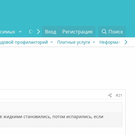
исимых
Статьи
Вход
Отзывы
Регистрация
О проекте
Поиск
Tel
удовой профилакторий
Платные услуги
Неформат
Рех
#21
е жидкими становились, потом испарились, если