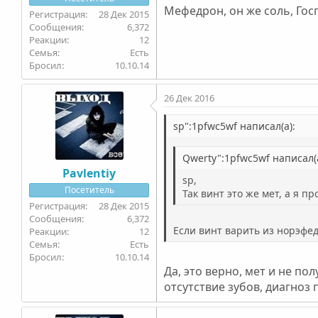
Мефедрон, он же соль, Гос
28 Дек 2015
6,372
12
Семья
Есть
Бросил
10.10.14
26 Дек 2016
sp":1pfwc5wf написал(а):
Qwerty":1pfwc5wf написал(а
Pavlentiy
sp,
Посетитель
Так винт это же мет, а я пр
28 Дек 2015
6,372
Если винт варить из норэфед
12
Семья
Есть
Бросил
10.10.14
Да, это верно, мет и не по
отсутствие зубов, диагноз