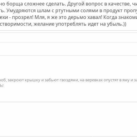
ьно борща сложнее сделать. Другой вопрос в качестве, ч
ать. Умудряются шлам с ртутными солями в продукт проп
хи - прозрел! Мля, я же это дерьмо хавал! Когда знаком
створимости, желание употреблять идет на убыль.))
роб, закроют крышку и забьют гвоздями, на веревках опустят в яму и з
Ь!