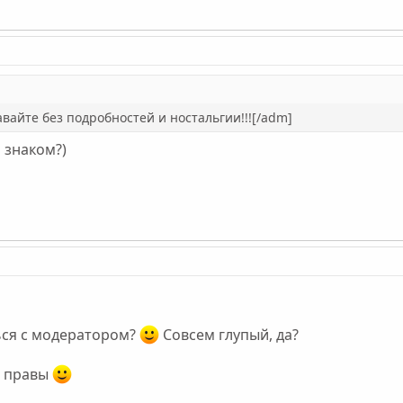
вайте без подробностей и ностальгии!!![/adm]
л знаком?)
ься с модератором?
Совсем глупый, да?
т правы