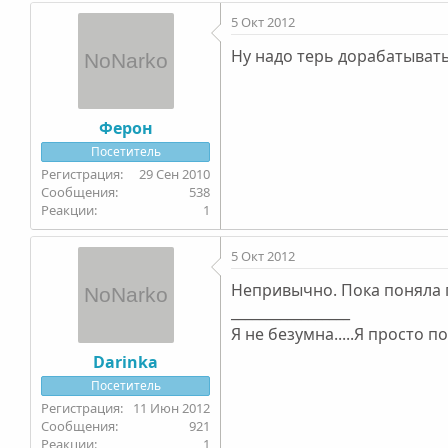
5 Окт 2012
Ну надо терь дорабатывать
Ферон
Посетитель
29 Сен 2010
538
1
5 Окт 2012
Непривычно. Пока поняла г
_________________
Я не безумна.....Я просто п
Darinka
Посетитель
11 Июн 2012
921
1