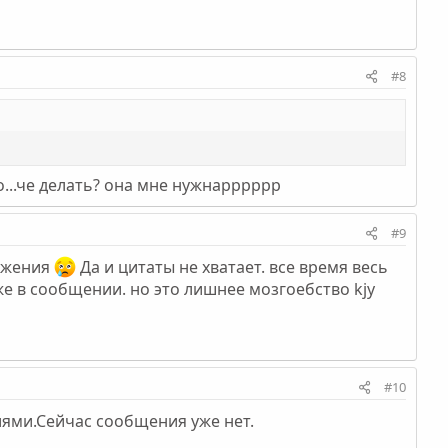
#8
о...че делать? она мне нужнарррррр
#9
ражения
Да и цитаты не хватает. все время весь
же в сообщении. но это лишнее мозгоебство kjy
#10
ями.Сейчас сообщения уже нет.