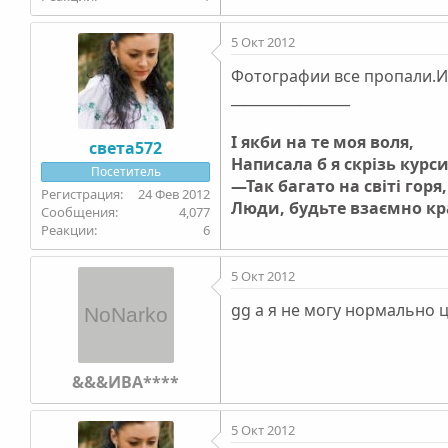
5 Окт 2012
Фотографии все пропали.И 
_________________
І якби на те моя воля,
света572
Написала б я скрізь курс
Посетитель
—Так багато на світі горя,
24 Фев 2012
Люди, будьте взаємно к
4,077
6
5 Окт 2012
gg а я не могу нормально ц
&&&ИВА****
5 Окт 2012