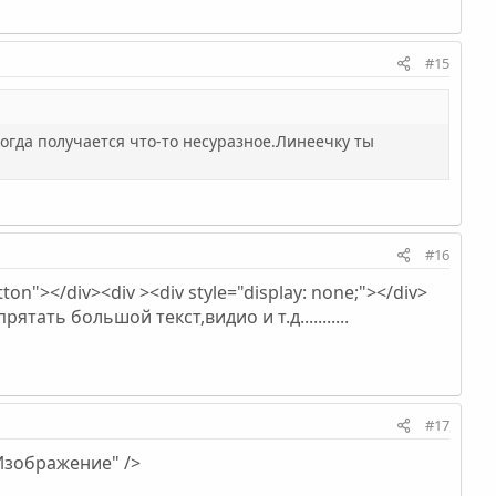
#15
ногда получается что-то несуразное.Линеечку ты
#16
ton"></div><div ><div style="display: none;"></div>
ятать большой текст,видио и т.д...........
#17
"Изображение" />