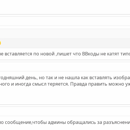
не вставляется по новой ,пишет что ВВкоды не катят тип
годняшний день, но так и не нашла как вставлять изоб
ного и иногда смысл теряется. Правда править можно у
ло сообщение,чтобы админы обращались за разъяснени