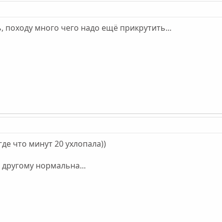
, походу много чего надо ещё прикрутить...
де что минут 20 ухлопала))
о другому нормальна...