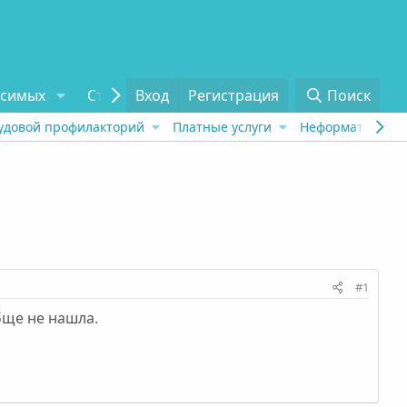
исимых
Статьи
Вход
Отзывы
Регистрация
О проекте
Поиск
Tel
удовой профилакторий
Платные услуги
Неформат
Рех
#1
бще не нашла.