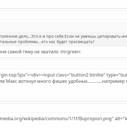
полезное дело...Это я и про себя.Если не умеешь цитировать-и
стальные проблемы...кто нас будет просвещать?
меня самой тяму не хватило :mrgreen:
gin-top:5px"><div><input class="button2 btnlite" type="but
е Макс воткнул много фишек удобных.............например пр
kimedia.org/wikipedia/commons/1/1f/Bupropion.png" alt=