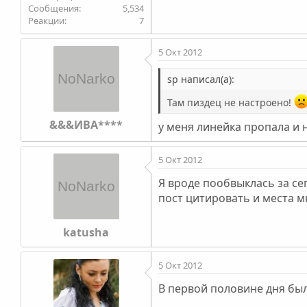
5,534
7
5 Окт 2012
sp написал(а):
Там пиздец не настроено!
&&&ИВА****
у меня линейка пропала и 
5 Окт 2012
Я вроде пообвыклась за се
пост цитировать и места м
katusha
5 Окт 2012
В первой половине дня бы
_________________