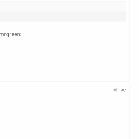
:mrgreen:
#7