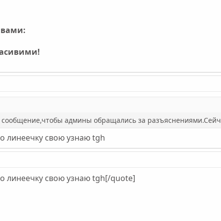
ивами:
расивими!
о сообщение,чтобы админы обращались за разъяснениями.Сейч
ро линеечку свою узнаю tgh
ро линеечку свою узнаю tgh[/quote]