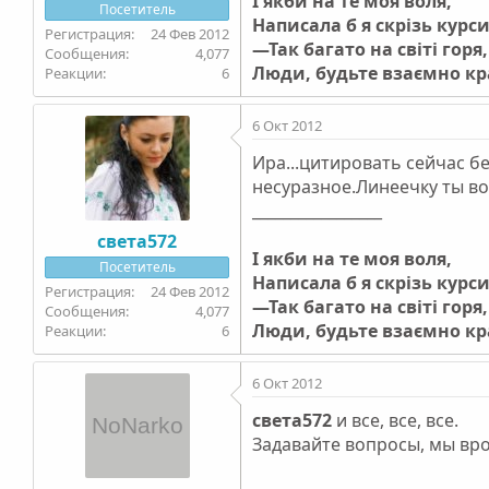
І якби на те моя воля,
Посетитель
Написала б я скрізь курс
24 Фев 2012
—Так багато на світі горя,
4,077
Люди, будьте взаємно к
6
6 Окт 2012
Ира...цитировать сейчас б
несуразное.Линеечку ты во
_________________
света572
І якби на те моя воля,
Посетитель
Написала б я скрізь курс
24 Фев 2012
—Так багато на світі горя,
4,077
Люди, будьте взаємно к
6
6 Окт 2012
света572
и все, все, все.
Задавайте вопросы, мы вро