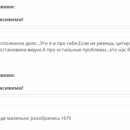
ивами:
расивими!
есполезное дело...Это я и про себя.Если не умеешь цити
сстановила-видно.А про остальные проблемы...кто нас 
ивами:
расивими!
де маленько разобрались r67ii