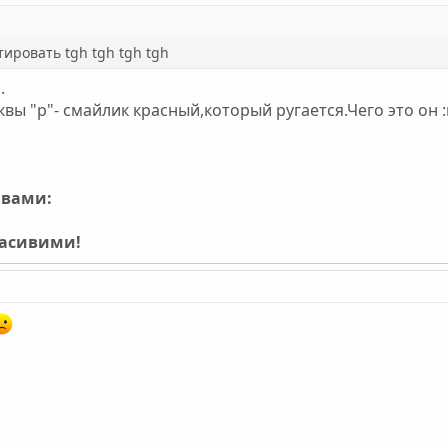
тировать tgh tgh tgh tgh
.
квы "р"- смайлик красный,который ругается.Чего это он 
ивами:
расивими!