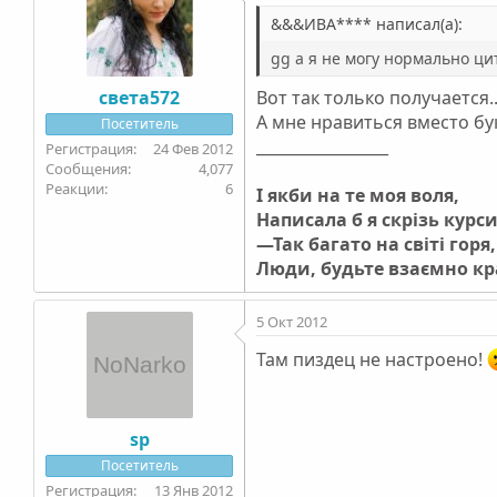
&&&ИВА**** написал(а):
gg а я не могу нормально ци
света572
Вот так только получается..
А мне нравиться вместо бу
Посетитель
_________________
24 Фев 2012
4,077
6
І якби на те моя воля,
Написала б я скрізь курс
—Так багато на світі горя,
Люди, будьте взаємно к
5 Окт 2012
Там пиздец не настроено!
sp
Посетитель
13 Янв 2012