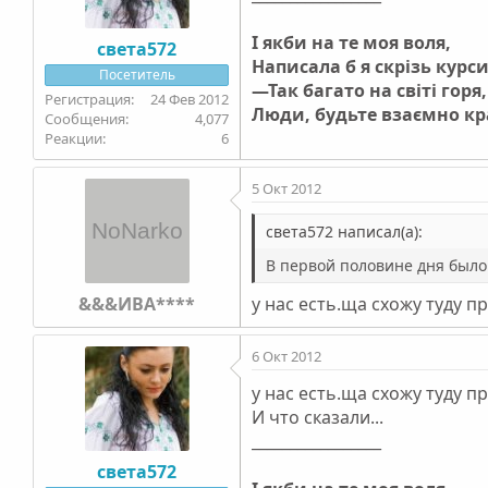
І якби на те моя воля,
света572
Написала б я скрізь курс
Посетитель
—Так багато на світі горя,
24 Фев 2012
Люди, будьте взаємно к
4,077
6
5 Окт 2012
света572 написал(а):
В первой половине дня был
&&&ИВА****
у нас есть.ща схожу туду п
6 Окт 2012
у нас есть.ща схожу туду п
И что сказали...
_________________
света572