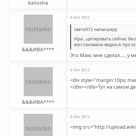
katusha
6 Окт 2012
света572 написал(а):
Ира...цитировать сейчас бес
восстановила-видно.А про о
&&&ИВА****
Это Макс мне сделал..... у 
6 Окт 2012
<div style="margin:10px; mar
</div></div>Тут на самом дел
&&&ИВА****
6 Окт 2012
<img src="http://upload.wi