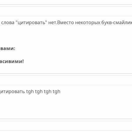
слова "цитировать" нет.Вместо некоторых букв-смайлик
ивами:
расивими!
итировать tgh tgh tgh tgh