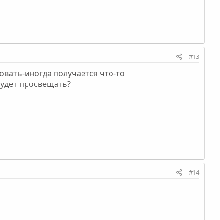
#13
ровать-иногда получается что-то
будет просвещать?
#14