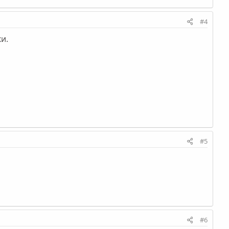
#4
и.
#5
#6