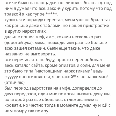
все че было на площадке. после колес было лсд. под
ним я думал что все, закончу курить потому что под
травкой я как тупое *****.
курить я и вправду перестал, меня уже не брало так
как раньше даже с таблами, но нашел пристрастие
в других наркотиках.
дальше пошел меф, амф, кокаин несколько раз
(дорогой .ука), мдма, психоделики разные больше
всех зашел кетамин, были еще такие, что даже
названия не выговорить.
все перечислять не буду, просто перепробовал
весь каталог сайта, кроме опиатов и соли. для меня
это было типа "настоящими наркотиками" ведь
фууууу оно же колется, я не такой!!! я не наркоман!
(атвичяю)
был период задротства на амфе, доперделся до
двух передозов, один мне помогла выжить девушка,
во второй раз все обошлось отлеживанием в
кровати, но честно тогда в моменте думал ну и х.й с
ним помру так помру.