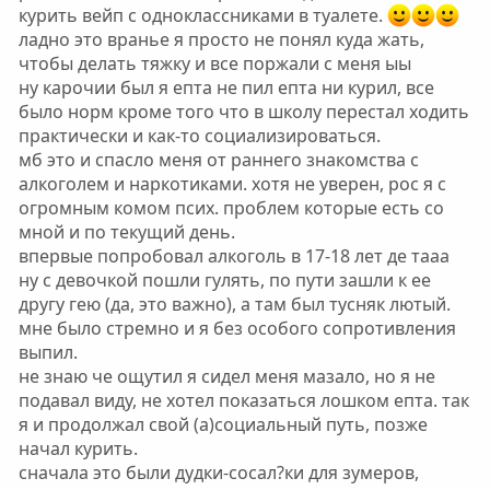
курить вейп с одноклассниками в туалете.
ладно это вранье я просто не понял куда жать,
чтобы делать тяжку и все поржали с меня ыы
ну карочии был я епта не пил епта ни курил, все
было норм кроме того что в школу перестал ходить
практически и как-то социализироваться.
мб это и спасло меня от раннего знакомства с
алкоголем и наркотиками. хотя не уверен, рос я с
огромным комом псих. проблем которые есть со
мной и по текущий день.
впервые попробовал алкоголь в 17-18 лет де тааа
ну с девочкой пошли гулять, по пути зашли к ее
другу гею (да, это важно), а там был тусняк лютый.
мне было стремно и я без особого сопротивления
выпил.
не знаю че ощутил я сидел меня мазало, но я не
подавал виду, не хотел показаться лошком епта. так
я и продолжал свой (а)социальный путь, позже
начал курить.
сначала это были дудки-сосал?ки для зумеров,