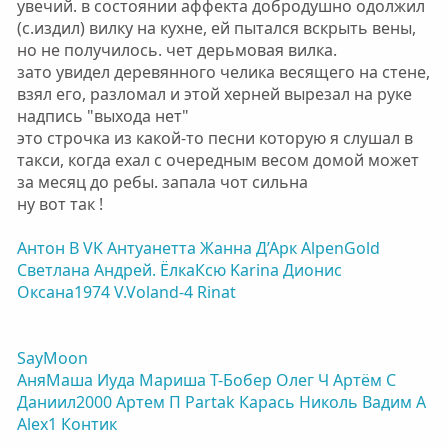
увечий. в состоянии аффекта добродушно одолжил
(с.издил) вилку на кухне, ей пытался вскрыть вены,
но не получилось. чет дерьмовая вилка.
зато увидел деревянного челика весящего на стене,
взял его, разломал и этой херней вырезал на руке
надпись "выхода нет"
это строчка из какой-то песни которую я слушал в
такси, когда ехал с очередным весом домой может
за месяц до ребы. запала чот сильна
ну вот так !
Антон В
VK
Антуанетта
Жанна Д’Арк
AlpenGold
Светлана
Андрей.
ЁлкаКсю
Karinа
Дионис
Оксана1974
V.Voland-4
Rinat
SayMoon
АняМаша
Иуда
Мариша
Т-Бобер
Олег Ч
Артём С
Даниил2000
Артем П
Partak
Карась
Николь
Вадим А
Alex1
Контик