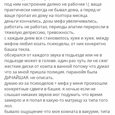
под ним настроение далеко не рабочее \| ваще
практически никогда не бывал дома, а перед нг
ваще пропал из дому на полтора месяца.
деньги кончались, дозы мефа увеличивались,
работать не работал, периоды апатии переросли в
тяжелую депрессию, тревожность.
с каждым днем все становилось хуже и хуже. между
мефом любил юзать психоделы, от них конкретно
башка текла.
обсирался от каждого звука в подьезде или не в
подьезде может в голове. один раз чуть ли не сжег
жесткие диски от компа в ванной потому что думал
что за мной пришла полиция. паранойя была
ДИЧАЙШАЯ. не описать.
думаю из-за психоделов + мефа у меня произошли
конкретные сдвиги в башке. я ночью если не
слышал никаких звуков мог подумать что время
замерло и я попал в какую-то матрицу хз типа того
лол.
бывало ощущение что моя комната в вакууме, типа