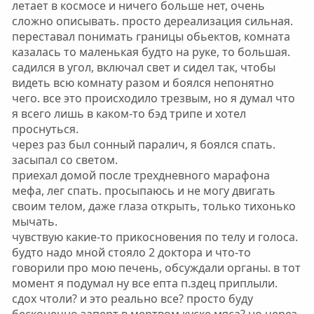
летает в космосе и ничего больше нет, очень
сложно описывать. просто дереализация сильная.
переставал понимать границы обьектов, комната
казалась то маленькая будто на руке, то большая.
садился в угол, включал свет и сидел так, чтобы
видеть всю комнату разом и боялся непонятно
чего. все это происходило трезвым, но я думал что
я всего лишь в каком-то бэд трипе и хотел
проснуться.
через раз был сонный паралич, я боялся спать.
засыпал со светом.
приехал домой после трехдневного марафона
мефа, лег спать. просыпаюсь и не могу двигать
своим телом, даже глаза открыть, только тихонько
мычать.
чувствую какие-то прикосновения по телу и голоса.
будто надо мной стояло 2 доктора и что-то
говорили про мою печень, обсуждали органы. в тот
момент я подумал ну все епта п.здец приплыли.
сдох чтоли? и это реально все? просто буду