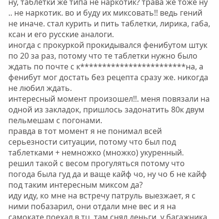
ну, таблетки же типа не наркотик? трава же тоже ну
.. не наркотик. во и буду их миксовать!! ведь гений
не иначе. стал курить и пить таблетки, лирика, габа,
ксан и его русские аналоги.
иногда с прокуркой прокидывался фенибутом штук
по 20 за раз, потому что те таблетки нужно было
ждать по почте с к************************на, а
фенибут мог достать без рецепта сразу же. никогда
не любил ждать.
интересный момент произошел!!. меня повязали на
одной из закладок, пришлось задонатить 80к двум
пельмешам с погонами.
правда в тот момент я не понимал всей
серьезности ситуации, потому что был под
таблетками + немножко (множко) укуренный.
решил такой с весом прогуляться потому что
погода была гуд да и ваще кайф чо, ну чо б не кайф
под таким интересным миксом да?
иду иду, ко мне на встречу патруль выезжает, я с
ними побазарил, они отдали мне вес и я на
самокате поехал в тц, там снял деньги, у багажника