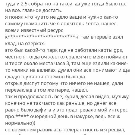
туда и 2.5к обратно на такси. да уже тогда было п.х
на все. главное достать.
я понял что ну это не дело ваще и нужно как-то
самому шаманить че я лох чтоль!! епта. нашел
всеми известный ресурс
к*************************н. там впервые взял
клад, на озерках.
это был какой-то парк где не работали карты gps,
честно я тогда оч жестко срался что меня поймают
и терся около места часа 3, там еще ездили какиие-
то челики на великах, думал они все понимают и ща
сдадут. ну кароч стремно было да
открыл диспут потому что ничего не нашел, дали
перезаклад в том же парке, нашел.
так и продолжалось все, курил, делал видео, музыку,
конечно не так часто как раньше, но денег все
равно было дафига и это подогревало мой интерес
про.***** очередной день в накурке, ведь все ж
нормально))
со временем развилась толерантность и я решил,