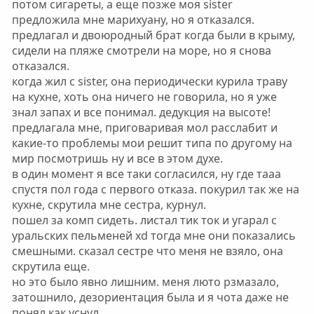
потом сигареты, а еще позже моя sister
предложила мне марихуану, но я отказался.
предлагал и двоюродный брат когда были в крыму,
сидели на пляже смотрели на море, но я снова
отказался.
когда жил с sister, она периодически курила траву
на кухне, хоть она ничего не говорила, но я уже
знал запах и все понимал. дедукция на высоте!
предлагала мне, приговаривая мол расслабит и
какие-то проблемы мои решит типа по другому на
мир посмотришь ну и все в этом духе.
в один момент я все таки согласился, ну где тааа
спустя пол года с первого отказа. покурил так же на
кухне, скрутила мне сестра, курнул.
пошел за комп сидеть. листал тик ток и угарал с
уральских пельменей xd тогда мне они показались
смешными. сказал сестре что меня не взяло, она
скрутила еще.
но это было явно лишним. меня люто рзмазало,
затошнило, дезориентация была и я чота даже не
понял как уснул.