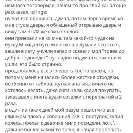
немного поговорили, зачем-то про свой канал еще
рассказал. :cringe:
ну вот все обошлось думал, потом через время ко
мне стук в дверь, я обгашеный открываю дверь и
вижу там ЭТИХ же самых челов.
они приехали не ко мне, там какой-то чудак на
букву М кидал бутылки с окна и думали что это я,
зашли в хату, учуяли запах и сказали мол "трава до
добра не доведет" ну.. ладно подумал я, так они и
ушли. это было странно.
продолжалось все это еще какое-то время, но
потом у меня начались более жесткие отходяки,
особенно от таблов. жуткая апатия, ничего не
хотелось делать. даже сиги не выходил покупать,
заказывал с инета дудки сосалки с переплатой в 2
раза.
в один из таких дней мой разум решил что все
слишком плохо и совершил 228 iq поступок, купил
колеса, поехал к девочке мило посидели. лол. \|
дальше пошел какой-то треш, я начал пробовать