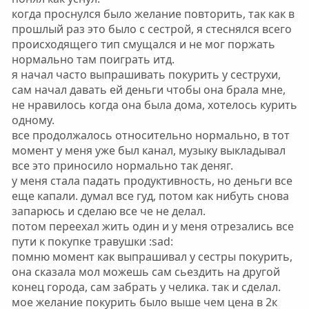
когда проснулся было желание повторить, так как в
прошлый раз это было с сестрой, я стеснялся всего
происходящего тип смущался и не мог поржать
нормально там поиграть итд.
я начал часто выпрашивать покурить у сеструхи,
сам начал давать ей деньги чтобы она брала мне,
не нравилось когда она была дома, хотелось курить
одному.
все продолжалось относительно нормально, в тот
момент у меня уже был канал, музыку выкладывал
все это приносило нормально так деняг.
у меня стала падать продуктивность, но деньги все
еще капали. думал все гуд, потом как нибуть снова
запарюсь и сделаю все че не делал.
потом переехал жить один и у меня отрезались все
пути к покупке травушки :sad:
помню момент как выпрашивал у сестры покурить,
она сказала мол можешь сам сьездить на другой
конец города, сам забрать у челика. так и сделал.
мое желание покурить было выше чем цена в 2к