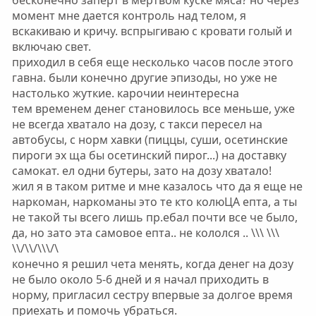
бесконечно заперт в мертвом куске мяса? но через
момент мне дается контроль над телом, я
вскакиваю и кричу. вспрыгиваю с кровати голый и
включаю свет.
приходил в себя еще несколько часов после этого
гавна. были конечно другие эпизоды, но уже не
настолько жуткие. карочии неинтересна
тем временем денег становилось все меньше, уже
не всегда хватало на дозу, с такси пересел на
автобусы, с норм хавки (пиццы, суши, осетинские
пироги эх ща бы осетинский пирог...) на доставку
самокат. ел одни бутеры, зато на дозу хватало!
жил я в таком ритме и мне казалось что да я еще не
наркоман, наркоманы это те кто колюЦА епта, а ты
не такой ты всего лишь пр.ебал почти все че было,
да, но зато эта самовое епта.. не кололся .. \\\ \\\
\\/\\/\\\/\
конечно я решил чета менять, когда денег на дозу
не было около 5-6 дней и я начал приходить в
норму, пригласил сестру впервые за долгое время
приехать и помочь убраться.