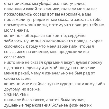
она приехала, мы убирались. постучались
пацанчики какой-то клиники, сказали мол на вас
пожаловались соседи вот вы наркоман, а мы
проезжали тут рядом и нам сказали заехать к тебе
посмотреть жив ли ты, потому что полиция тебя не
могла найти.
конечно я обосрался конкретно, сердечко
забилось. ну не знаю насколько это правда, скорее
склоняюсь к тому что меня забайтили чтобы я
согласился на лечение, мне предложили и я
согласился.
никто мне не сказал куда меня везут, думал полежу
в детоксе недельку и домой поеду, но привезли
меня в рехаб, чему я изначально не был рад от
слова совсем.
конечно мне и сейчас тут не курорт, как и кому либо
другому, но все же.
УЖЕ НА РЕБЕ
в начале было тяжко, апатия была жуткая,
душевные переживания больнее физических