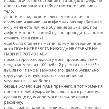
психологическое состояние на отходах от амфа не
описать словами. от тебя остается только лишь
тело.
деньги очевидно кончались, меня это очень
огорчало и давило. на амфе я как раз зарабатывал
их. у меня есть личное обучение за 3к в час. под
амфом мог по 5 занятий в день проводить, а потом
сливать все в казике
еще было ставил на матчи по компьютерной игре
кс:го ПОМНИТЕ РЕБЯТА НИКОГДА НЕ СТАВЬТЕ НА
НАВИ И ПРОТИВ НАВИ
после второго передоза у меня произошел гейм-
чендж момент. я с 100 рублей рулетки на к*****е
выбиваю 1г амфа, забираю его, делаю буквально
одну дорогу и чувствую как состояние не
улучшается, а наоборот.
сердце болело еще пуще прежнего, в тот момент я
понял что либо умру, либо солью все в раковину,
сделал еще одну дорогу, а остальное слил в
раковину.
начал сидеть на мефе, отличная замена!. конечно