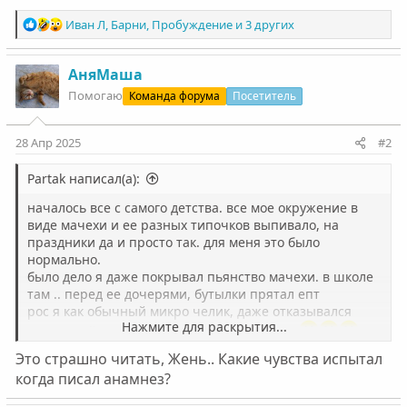
Р
Иван Л
,
Барни
,
Пробуждение
и 3 других
е
а
к
АняМаша
ц
Помогаю
Команда форума
Посетитель
и
и
:
28 Апр 2025
#2
Partak написал(а):
началось все с самого детства. все мое окружение в
виде мачехи и ее разных типочков выпивало, на
праздники да и просто так. для меня это было
нормально.
было дело я даже покрывал пьянство мачехи. в школе
там .. перед ее дочерями, бутылки прятал епт
рос я как обычный микро челик, даже отказывался
Нажмите для раскрытия...
курить вейп с одноклассниками в туалете.
ладно это вранье я просто не понял куда жать, чтобы
Это страшно читать, Жень.. Какие чувства испытал
делать тяжку и все поржали с меня ыы
когда писал анамнез?
ну карочии был я епта не пил епта ни курил, все было
норм кроме того что в школу перестал ходить