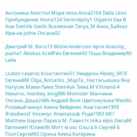
Антонина
Апостол
Море
vinta
Anna2104
Della
Liton
Пробуждение
Vesna124
Serendipity1
Olgakot
Ева В
Ани
SvetVik
GenIv
Вселенная
Tanya_M
Анна_Байкал
Ири-на
joline
Оксана92
Дмитрий М.
Boris73
MisterAnderson
Арти
Anatoliy_
pasha1
Abobus
КсейГен
Евгения92
Гоша
Владимир80
Lada
Liubov
caxaros
Константин51
Умиджон
Alexey_MCK
ЕвгенийM
Olga_Nonarko
_MapTa_
Настасьюшка
Яна.
Натусик
Мама-Лама
Stem4uk
Тима М
V.Voland-4
Никитос
monkey_king886
Momster
Манчини
Оксана.
Даша2486
Андрей Волк
Цветомузыка
Weidlis
Розовый манул
Алина Вейделис
Анастасия1909
ЯтвоймозГ
Косинус
Anastasia🎀
Родя1983
МС!
Matthew
Барни
Лариса М.
Павел Н
mika
elpis
ElenaM
ЕвгенияН
Юлия(Ф)
Мэтт
м.окс
Ольга Б
Сергей Б
ПоэтСергей93
Орина
Алека
Катерина