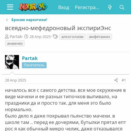
Вход
Регистрация
Бросаю наркотики!
всеядно-мефедроновый экспириЭнс
А
Д
Т
Partak
28 Апр 2025
алкоголизм
амфетамин
в
а
е
анамнез
т
т
г
о
а
и
Partak
р
н
т
а
Посетитель
е
ч
м
а
28 Апр 2025
#1
ы
л
а
началось все с самого детства. все мое окружение в
виде мачехи и ее разных типочков выпивало, на
праздники да и просто так. для меня это было
нормально.
было дело я даже покрывал пьянство мачехи. в
школе там .. перед ее дочерями, бутылки прятал епт
рос я как обычный микро челик, даже отказывался