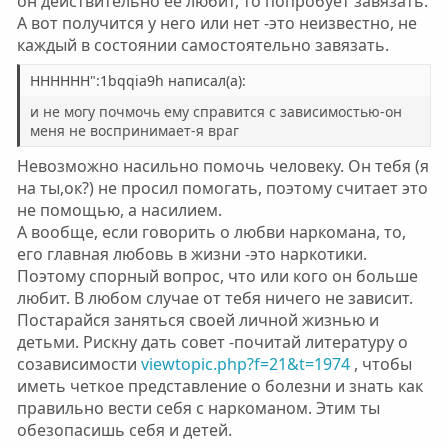
он действительно её любит, то попробует завязать.
А вот получится у него или нет -это неизвестно, не
каждый в состоянии самостоятельно завязать.
НННННН":1bqqia9h написал(а):
и не могу почмочь ему справится с зависимостью-он
меня не воспринимает-я враг
Невозможно насильно помочь человеку. Он тебя (я
на ты,ок?) не просил помогать, поэтому считает это
не помощью, а насилием.
А вообще, если говорить о любви наркомана, то,
его главная любовь в жизни -это наркотики.
Поэтому спорный вопрос, что или кого он больше
любит. В любом случае от тебя ничего не зависит.
Постарайся заняться своей личной жизнью и
детьми. Рискну дать совет -почитай литературу о
созависимости
viewtopic.php?f=21&t=1974
, чтобы
иметь четкое представление о болезни и знать как
правильно вести себя с наркоманом. Этим ты
обезопасишь себя и детей.