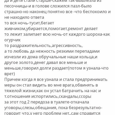
да и дети стали старше-скажем так-выылезла из
песочницы-и в голове сложился пазл-было
страшно-но наконец понятно все -что беспокоило и
не находило ответа
то вся ночь-тусит,бегает
живчиком,убирается,помогает,ремонт делает
то лежит залипает всю ночь-от каждого шороха-как
огурчик
то раздражительность,агрессивность,
а то любовь да нежность резкими перепадами
изчезли из дома обручальные наши кольца,и
другое золото,денег давал все меньше и
меньше,говорил долги раздает(потом я узнала-что
врет)
Причем когда я все узнала и стала предпринимать
меры он стал видить во мне врага,обвинять в
тяжелой жизни,как он устал батрачить на нас и
т.отношения испортились,скандалы,ссоры
за этот год 2 передоза в туалете-откачала
уговоры,слезы,обещания, пока безрезультатно-
говорит что,у него проблем нет,,сам справится