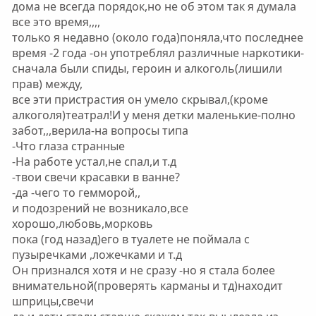
дома не всегда порядок,но не об этом так я думала
все это время,,,,
только я недавно (около года)поняла,что последнее
время -2 года -он употреблял различные наркотики-
сначала были спиды, героин и алкоголь(лишили
прав) между,
все эти пристрастия он умело скрывал,(кроме
алкоголя)театрал!И у меня детки маленькие-полно
забот,,,верила-на вопросы типа
-Что глаза странные
-На работе устал,не спал,и т.д
-твои свечи красавки в ванне?
-да -чего то гемморой,,
и подозрений не возникало,все
хорошо,любовь,морковь
пока (год назад)его в туалете не поймала с
пузыречками ,ложечками и т.д
Он признался хотя и не сразу -но я стала более
внимательной(проверять карманы и тд)находит
шприцы,свечи