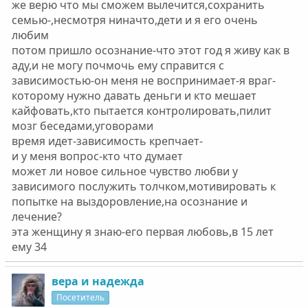
же верю что мы сможем вылечится,сохранить
семью-,несмотря ниначто,дети и я его очень
любим
потом пришло осознание-что этот год я живу как в
аду,и не могу почмочь ему справится с
зависимостью-он меня не воспринимает-я враг-
которому нужно давать деньги и кто мешает
кайфовать,кто пытается контролировать,пилит
мозг беседами,уговорами
время идет-зависимость крепчает-
и у меня вопрос-кто что думает
может ли новое сильное чувство любви у
зависимого послужить толчком,мотивировать к
попытке на выздоровление,на осознание и
лечение?
эта женщину я знаю-его первая любовь,в 15 лет
ему 34
вера и надежда
Посетитель