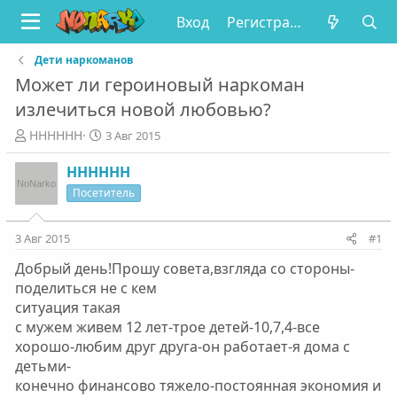
Вход
Регистрация
Дети наркоманов
Может ли героиновый наркоман
излечиться новой любовью?
А
Д
НННННН
3 Авг 2015
в
а
т
т
НННННН
о
а
Посетитель
р
н
т
а
е
ч
3 Авг 2015
#1
м
а
Добрый день!Прошу совета,взгляда со стороны-
ы
л
а
поделиться не с кем
ситуация такая
с мужем живем 12 лет-трое детей-10,7,4-все
хорошо-любим друг друга-он работает-я дома с
детьми-
конечно финансово тяжело-постоянная экономия и