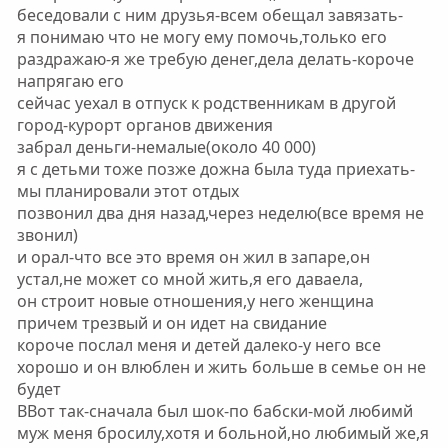
беседовали с ним друзья-всем обещал завязать-
я понимаю что не могу ему помочь,только его
раздражаю-я же требую денег,дела делать-короче
напрягаю его
сейчас уехал в отпуск к родственникам в другой
город-курорт органов движения
забрал деньги-немалые(около 40 000)
я с детьми тоже позже дожна была туда приехать-
мы планировали этот отдых
позвонил два дня назад,через неделю(все время не
звонил)
и орал-что все это время он жил в запаре,он
устал,не может со мной жить,я его даваела,
он строит новые отношения,у него женщина
причем трезвый и он идет на свидание
короче послал меня и детей далеко-у него все
хорошо и он влюблен и жить больше в семье он не
будет
ВВот так-сначала был шок-по бабски-мой любимй
муж меня бросилу,хотя и больной,но любимый же,я