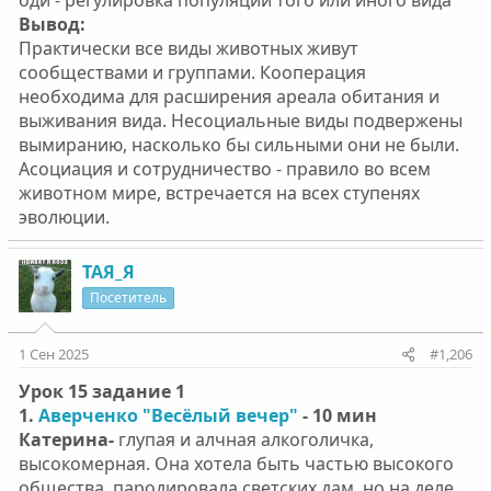
оди - регулировка популяции того или иного вида
Вывод:
Практически все виды животных живут
сообществами и группами. Кооперация
необходима для расширения ареала обитания и
выживания вида. Несоциальные виды подвержены
вымиранию, насколько бы сильными они не были.
Асоциация и сотрудничество - правило во всем
животном мире, встречается на всех ступенях
эволюции.
ТАЯ_Я
Посетитель
1 Сен 2025
#1,206
Урок 15 задание 1
1.
Аверченко "Весёлый вечер"
- 10 мин
Катерина-
глупая и алчная алкоголичка,
высокомерная. Она хотела быть частью высокого
общества, пародировала светских дам, но на деле