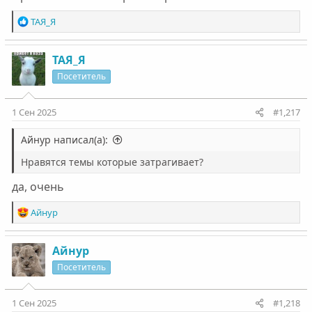
Р
ТАЯ_Я
е
а
к
ТАЯ_Я
ц
Посетитель
и
и
:
1 Сен 2025
#1,217
Айнур написал(а):
Нравятся темы которые затрагивает?
да, очень
Р
Айнур
е
а
к
Айнур
ц
Посетитель
и
и
:
1 Сен 2025
#1,218