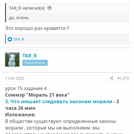
ТАЯ_Я написал(а):
да, очень
Это хорошо раз нравится !!
Р
ТАЯ_Я
е
а
к
ТАЯ_Я
ц
Посетитель
и
и
:
1 Сен 2025
#1,219
урок 15 задание 4
Соммэр "Мораль 21 века"
3. Что мешает следовать законам морали
- 2
часа 26 мин
Изложение:
В обществе существуют определенные законы
морали , которые мы не выполняем. мы