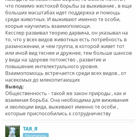
что помимо жестокой борьбы за выживание , в еще
больших масштабах идет поддержка и помощь
среди животных. И выживают именно те особи,
коорые научились взаимопомощи.
Кесслер развивал теорию дарвина, он указывал на
то, что у всех видов животных есть потребность в
размножении, и чем группа, в которой живет тот
или иной вид теснее и дружнее, тем больше шансов
у вида на здорове потомство , развитие и
повышение интелектуального уровня.
Взаимопомощь встречается среди всех видов , от
насекомых до млекопитающих
Вывод:
Общественность - такой же закон природы , как и
взаимная борьба. Она необходима для виживания
и эволюции вида, выживают именно те особи ,
которые приспособились к сотрудничеству
ТАЯ_Я
Посетитель