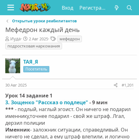
Вход
Регистрация
Открытые уроки реабилитантов
Мефедрон каждый день
А
Д
Т
Иуда
2 Авг 2025
мефедрон
в
а
е
подростковая наркомания
т
т
г
о
а
и
ТАЯ_Я
р
н
т
а
Посетитель
е
ч
м
а
30 Авг 2025
#1,201
ы
л
а
Урок 14 задание 1
3. Зощенко "Рассказ о подлеце"
- 9 мин
***
- подлый, наглый эгоист. Он ничего не подарил
именнику,точнее подарил - свой же штраф. Лгал,
дерзил полиции
Именник
- заложник ситуации, справедливый. Он
ничего не сделал, а ему штраф влепили. и логично