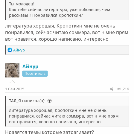
Ты молодец!
Как тебе сейчас литература, уже побольше, чем
рассказы ? Понравился Кропоткин?
литература хорошая, Кропоткин мне не очень
понравился, сейчас читаю соммэра, вот н мне прям
вот нравится, хорошо написано, интересно
Р
Айнур
е
а
к
Айнур
ц
Посетитель
и
и
:
1 Сен 2025
#1,216
ТАЯ_Я написал(а):
литература хорошая, Кропоткин мне не очень
понравился, сейчас читаю соммэра, вот н мне прям
вот нравится, хорошо написано, интересно
Нравятся темы которые затрагивает?