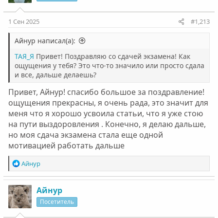
1 Сен 2025
#1,213
Айнур написал(а):
ТАЯ_Я
Привет! Поздравляю со сдачей экзамена! Как
ощущения у тебя? Это что-то значило или просто сдала
и все, дальше делаешь?
Привет, Айнур! спасибо большое за поздравление!
ощущения прекрасны, я очень рада, это значит для
меня что я хорошо усвоила статьи, что я уже стою
на пути выздоровления . Конечно, я делаю дальше,
но моя сдача экзамена стала еще одной
мотивацией работать дальше
Р
Айнур
е
а
к
Айнур
ц
Посетитель
и
и