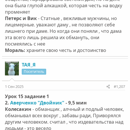
она была глупой алкашкой, которая честь на водку
променяет
Петерс и Вик
- Статные , вежливые мужчины, но
лицемерные. уважают даму , не позволяют себе
лишнего при даме. Но когда они поняли , что дама
эта всего лишь решила их обмануть, они
посмеялись с нее
Мораль:
храните свою честь и достоинство
ТАЯ_Я
Посетитель
1 Сен 2025
#1,207
Урок 15 задание 1
2.
Аверченко "Двойник"
- 9,5 мин
Колесакин
- обманщик , алчный и подлый человек,
обманывал всех вокруг , забавы ради, Приворялся
другим человеком. считал , что издевательства над
людьми - это весело