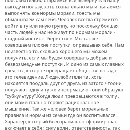
подсознательно стараемся все вывернуть в нашу
выгоду и пользу, хоть сознательно мы и пытаемся
выполнять все нормы морали, тоесть мы
обманываем сам себя. Человек всегда стремится
войти в ту или иную группу, но поскольку болшая
часть людей у нас не живут по нормам морали -
стадный инстинкт берет свое. Мы так же
совершаем плохие поступки, оправдывая себя. Нам
неизвестно то, сколько хорошего мы можем
получить, если мы будем совершать добрые и
безвозмездные поступки . И одно из самых главных
средств , которое превращает общество в стадо -
это телевидение. Люди-любители тв , хоть
находятся поодаль друг от друга, из затого чтоони
получают одну и ту же информацию - они образуют
"субкультуру".Когда люди превращаются в толпу ,
они моментально теряют рациональное
мышление. Так же человек берет моральные
правила и нормы из семьи где он воспитывался.
Характер, который был правильно сформирован
включает в себя : силу воли , ответственность, так