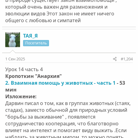
В природе существует закон взаимопомощи ,
который очень важен для размножения и
эволюции видов Этот закон не имеет ничего
общего с любовью и симпатей
ТАЯ_Я
Посетитель
1 Сен 2025
#1,204
Урок 14 часть 4
Кропоткин "Анархия"
2. Взаимная помощь у животных - часть 1
- 53
мин
Изложение:
Дарвин писал о том, как в группах животных (стаях,
стадах), заместо обычной для природных условий
"борьбы за выживание" , появляется
сотрудничество кооперация, что благотворно
влияет на интелект и помогает виду выжить .Если
наблдать за животным миром, то можно понять ,