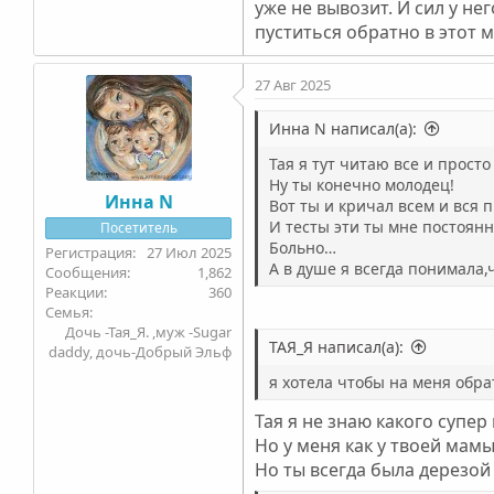
уже не вывозит. И сил у не
пуститься обратно в этот 
27 Авг 2025
Инна N написал(а):
Тая я тут читаю все и просто
Ну ты конечно молодец!
Инна N
Вот ты и кричал всем и вся 
И тесты эти ты мне постоянн
Посетитель
Больно…
27 Июл 2025
А в душе я всегда понимала,
1,862
360
Семья
Дочь -Тая_Я. ,муж -Sugar
ТАЯ_Я написал(а):
daddy, дочь-Добрый Эльф
я хотела чтобы на меня обр
Тая я не знаю какого супер
Но у меня как у твоей мамы
Но ты всегда была дерезой