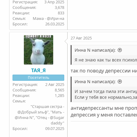
3 Апр 2025
3,678
833
Семья
Мама - @Ири-на
Бросил
26.03.2025
27 Авг 2025
Инна N написал(а):
Я не знаю как ты всех психо
ТАЯ_Я
так по поводу депрессии н
Посетитель
Инна N написал(а):
2 Авг 2025
8,565
И зачем тогда пила эти анти
1,285
Если у тебя все нормально,з
Семья
"Старшая сестра -
антидепрессанты мне пропи
@Добрый эльф", "Мать -
депрессия у меня поставле
@Инна N", "Отец - @Sugar
daddy"
Бросил
09.07.2025