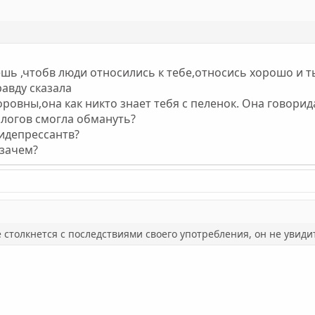
ешь ,чтобв люди относились к тебе,относись хорошо и ты
равду сказала
ровны,она как никто знает тебя с пеленок. Она говорид
хологов смогла обмануть?
тидепрессантв?
,зачем?
 столкнется с последствиями своего употребления, он не увиди