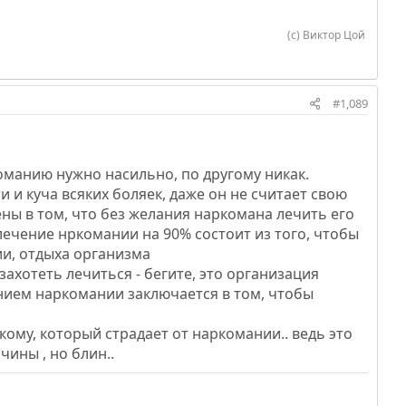
(с) Виктор Цой
#1,089
команию нужно насильно, по другому никак.
и и куча всяких боляек, даже он не считает свою
ены в том, что без желания наркомана лечить его
 лечение нркомании на 90% состоит из того, чтобы
ии, отдыха организма
захотеть лечиться - бегите, это организация
ением наркомании заключается в том, чтобы
ому, который страдает от наркомании.. ведь это
чины , но блин..