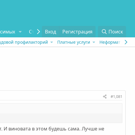
исимых
Статьи
Вход
Отзывы
Регистрация
О проекте
Поиск
Tel
удовой профилакторий
Платные услуги
Неформат
Рех
#1,081
т. И виновата в этом будешь сама. Лучше не