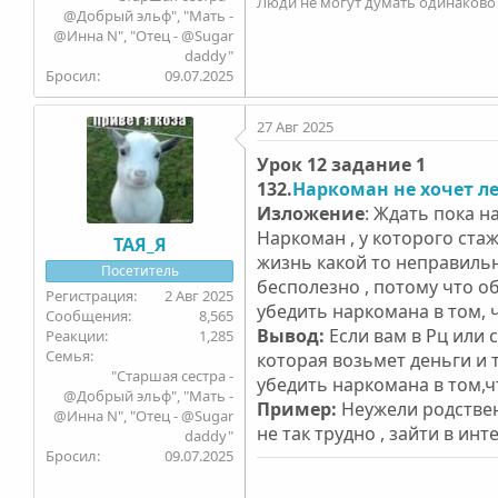
Люди не могут думать одинаково ,
@Добрый эльф", "Мать -
@Инна N", "Отец - @Sugar
daddy"
Бросил
09.07.2025
27 Авг 2025
Урок 12 задание 1
132.
Наркоман не хочет ле
Изложение
: Ждать пока н
Наркоман , у которого стаж
ТАЯ_Я
жизнь какой то неправильн
Посетитель
бесполезно , потому что о
2 Авг 2025
убедить наркомана в том, 
8,565
Вывод:
Если вам в Рц или 
1,285
Семья
которая возьмет деньги и 
"Старшая сестра -
убедить наркомана в том,ч
@Добрый эльф", "Мать -
Пример:
Неужели родствен
@Инна N", "Отец - @Sugar
не так трудно , зайти в инт
daddy"
Бросил
09.07.2025