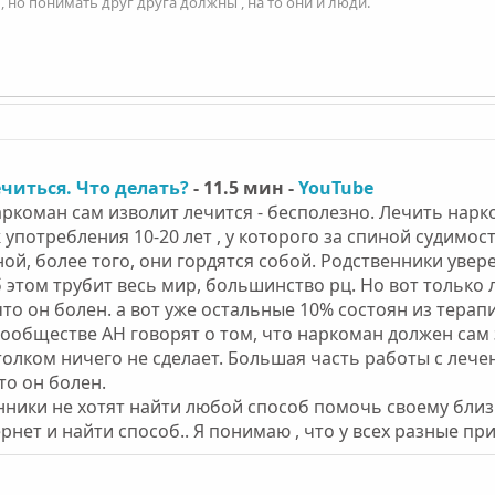
 но понимать друг друга должны , на то они и люди.
читься. Что делать?
- 11.5 мин -
YouTube
аркоман сам изволит лечится - бесполезно. Лечить нар
 употребления 10-20 лет , у которого за спиной судимост
ой, более того, они гордятся собой. Родственники увер
б этом трубит весь мир, большинство рц. Но вот только
что он болен. а вот уже остальные 10% состоян из терап
сообществе АН говорят о том, что наркоман должен сам 
толком ничего не сделает. Большая часть работы с леч
то он болен.
ники не хотят найти любой способ помочь своему близк
ернет и найти способ.. Я понимаю , что у всех разные при