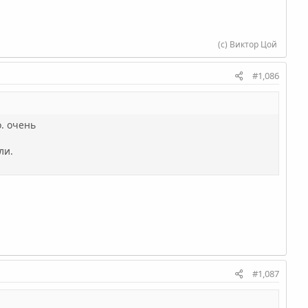
(с) Виктор Цой
#1,086
. очень
ли.
#1,087