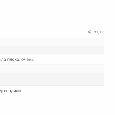
#1,085
ыло плохо. очень
одтвердили.