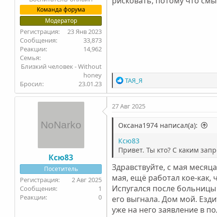
рисковать, потому что смыс
Команда форума
Модератор
23 Янв 2023
33,873
14,962
Семья
Близкий человек - Without
honey
Р
ТАЯ_Я
Бросил
23.01.23
е
а
27 Авг 2025
к
ц
и
Оксана1974 написал(а):
и
Ксю83
:
Привет. Ты кто? С каким за
Ксю83
Здравствуйте, с мая месяца
Посетитель
мая, ещё работал кое-как, 
2 Авг 2025
Испугался после больницы 
1
0
его выгнала. Дом мой. Езд
уже на него заявление в по