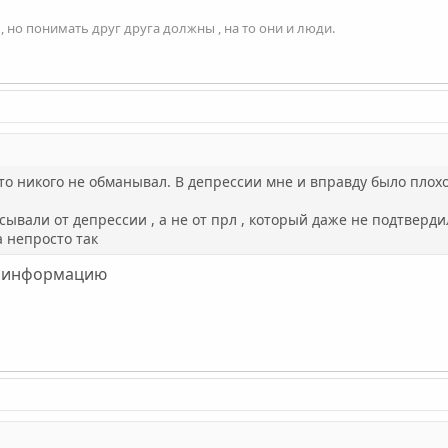
 но понимать друг друга должны , на то они и люди.
то никого не обманывал. В депрессии мне и вправду было плохо
вали от депрессии , а не от прл , который даже не подтверди
а непросто так
у информацию