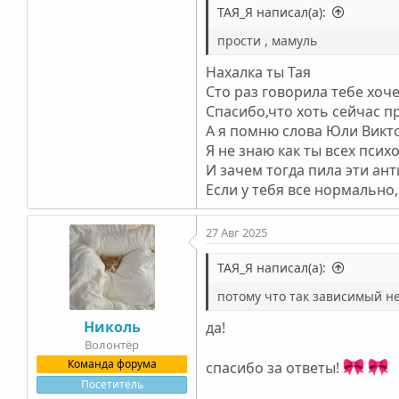
ТАЯ_Я написал(а):
прости , мамуль
Нахалка ты Тая
Сто раз говорила тебе хоч
Спасибо,что хоть сейчас п
А я помню слова Юли Викто
Я не знаю как ты всех пси
И зачем тогда пила эти ан
Если у тебя все нормально
27 Авг 2025
ТАЯ_Я написал(а):
потому что так зависимый не
Николь
да!
Волонтëр
Команда форума
спасибо за ответы!
Посетитель