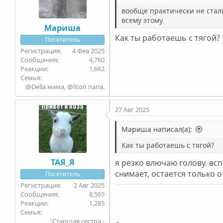
вообще практически не стал
всему этому
Мариша
Как ты работаешь с тягой?
Посетитель
4 Фев 2025
4,760
1,662
Семья
@Della мама, @liton папа.
27 Авг 2025
Мариша написал(а):
Как ты работаешь с тягой?
ТАЯ_Я
я резко влючаю голову. вс
снимает, остается только
Посетитель
2 Авг 2025
8,565
1,285
Семья
"Старшая сестра -