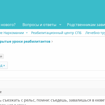
 нового?
Вопросы и ответы
Родственникам зав
ие Наркомании
Реабилитационный центр СПБ
Лечебно-тр
рытые уроки реабилитантов
ия
ёд
е
ь съезжать с рельс, помни: съедешь, завалишься в кюве