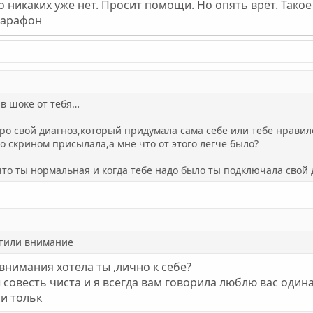
го никаких уже нет. Просит помощи. Но опять врёт. Тако
марафон
 в шоке от тебя…
про свой диагноз,который придумала сама себе или тебе нравил
о скрином присылала,а мне что от этого легче было?
что ты нормальная и когда тебе надо было ты подключала свой 
атили внимание
 внимания хотела ты ,лично к себе?
 совесть чиста и я всегда вам говорила люблю вас один
 и тольк