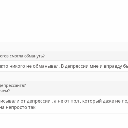
логов смогла обмануть?
икто никого не обманывал. В депрессии мне и вправду б
депрессантв?
ачем?
сывали от депрессии , а не от прл , который даже не п
на непросто так