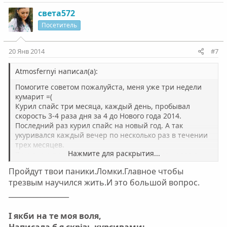
о
е
з
г
света572
и
а
Посетитель
т
т
и
и
20 Янв 2014
#7
в
в
н
н
Atmosfernyi написал(а):
ы
ы
Помогите советом пожалуйста, меня уже три недели
й
й
кумарит =(
Курил спайс три месяца, каждый день, пробывал
г
г
скорость 3-4 раза дня за 4 до Нового года 2014.
о
о
Последний раз курил спайс на новый год. А так
л
л
укуривался каждый вечер по несколько раз в течении
о
о
трех месяцев.
Нажмите для раскрытия...
Я не знаю пройдет или нет это все, первую неделю
с
с
кумарило пиздец, вечная безсонница, паника =(
Пройдут твои паники.Ломки.Главное чтобы
Потом полегче стало, сейчас опять закумарило под
трезвым научился жить.И это большой вопрос.
конец 3 недели. За сутки может раз 5 в панику бросить,
_________________
но паника не особо сильная, бывают мысли что с ума
сойду, дураком стану.
Да и вообще мысли рассеяные.
І якби на те моя воля,
Что делать? И вообще как скоро пройдет ломка??