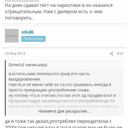
На днях сдавал тест на наркотики и он оказался
отрицательным. Нам с дилером есть о чем
поговорить.
vik46
Посетитель
29 Янв 2014
#16
DzHeSsI написал(а):
я,кстати,сама поняла,что срыв,это часть
выздоровления.
тоестЬ,я не виню себя за то,что срываюсь иногда,я
просто прекращаю употребление снова.
ну потому что.я считаю,что как этот ад продвигался в
прошлом году,и насколько часто я употребляла.да по
рукам можно посчитать дни ,когда я этого не делала,и
Нажмите для раскрытия...
как все это происходит сейчас-это небо и земля! и я
радуюсь,что я хотябы этого достигла...бесконечность-
да я тоже так делал,употреблял переодитески с
не предееееел)))))))))))))))))))
2000г,три-четыре раза в год,в осном мак,не было не