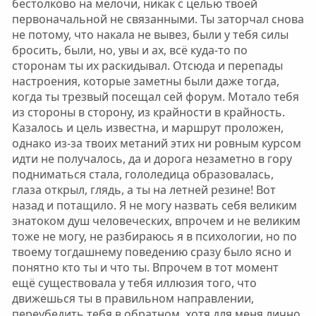
бестолково на мелочи, никак с целью твоей
первоначальной не связанными. Ты заторчал снова
не потому, что накала не вывез, были у тебя силы
бросить, были, но, увы и ах, всё куда-то по
сторонам ты их раскидывал. Отсюда и перепады
настроения, которые заметны были даже тогда,
когда ты трезвый посещал сей форум. Мотало тебя
из стороны в сторону, из крайности в крайность.
Казалось и цель известна, и маршрут проложен,
однако из-за твоих метаний этих ни ровным курсом
идти не получалось, да и дорога незаметно в гору
подниматься стала, гололедица образовалась,
глаза открыл, глядь, а ты на летней резине! Вот
назад и потащило. Я не могу назвать себя великим
знатоком душ человеческих, впрочем и не великим
тоже не могу, не разбираюсь я в психологии, но по
твоему тогдашнему поведению сразу было ясно и
понятно кто ты и что ты. Впрочем в тот момент
ещё существовала у тебя иллюзия того, что
движешься ты в правильном направлении,
переубедить тебя в обратном, хотя для меня лично