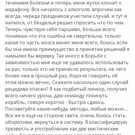
течением болезни и теперь меня жутко клонит к
марафону. Все началось с алкоголя, впрочем как
всегда, череда праздников участила случай, и тут я
напился, от безделья решил спросить что по чем.
Теперь чувствую себя паршиво, больше всего
понимаю что эта ошибка не смертельна, только
какая-то часть мозга винит меня всего, боюсь если
бы она имела преимущество в принятии решений я
намылил бы веревку. Так много в борьбе с
зависимостью мне еще не удавалось использовать
за раз, только это не принесло результата, не чего
более чем в прошлый раз. Короче говорить об
этом можно вечно. Скажите насколько один случай
рецидива опасен? Я как подбитый линкор, получил
всего ничего урона, даю команду покинуть
корабль, говоря коротко - быстро сдаюсь.
Посоветуйте какие-нибудь методы, любые можно...
Все же я еще на стороне света, очень боюсь стать
оборотнем, вернуться в систему. Я классифицирую
трезвость и употребление как две мистические