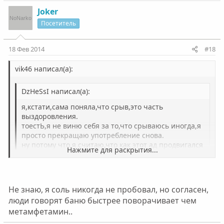
Joker
Посетитель
18 Фев 2014
#18
vik46 написал(а):
DzHeSsI написал(а):
я,кстати,сама поняла,что срыв,это часть
выздоровления.
тоестЬ,я не виню себя за то,что срываюсь иногда,я
просто прекращаю употребление снова.
ну потому что.я считаю,что как этот ад продвигался
Нажмите для раскрытия...
в прошлом году,и насколько часто я употребляла.да
по рукам можно посчитать дни ,когда я этого не
Нажмите для раскрытия...
делала,и как все это происходит сейчас-это небо и
земля! и я радуюсь,что я хотябы этого
Не знаю, я соль никогда не пробовал, но согласен,
да я тоже так делал,употреблял переодитески с
достигла...бесконечность-не предееееел)))))))))))))))))))
2000г,три-четыре раза в год,в осном мак,не было не
люди говорят баню быстрее поворачивает чем
зависмости,вот я держался ашь не вериться,мож не
метамфетамин..
распробывал хрен знаешь,в прошлом году