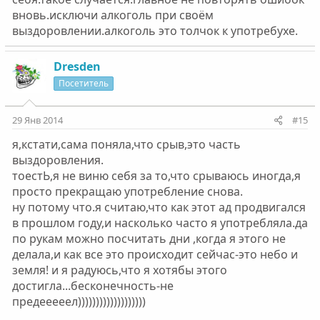
вновь.исключи алкоголь при своём
выздоровлении.алкоголь это толчок к употребухе.
Dresden
Посетитель
29 Янв 2014
#15
я,кстати,сама поняла,что срыв,это часть
выздоровления.
тоестЬ,я не виню себя за то,что срываюсь иногда,я
просто прекращаю употребление снова.
ну потому что.я считаю,что как этот ад продвигался
в прошлом году,и насколько часто я употребляла.да
по рукам можно посчитать дни ,когда я этого не
делала,и как все это происходит сейчас-это небо и
земля! и я радуюсь,что я хотябы этого
достигла...бесконечность-не
предееееел)))))))))))))))))))
_________________