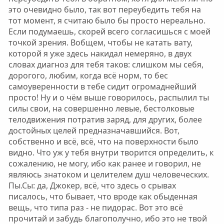
это очевидно было, так вот переубедить тебя на
тот момент, я считаю было бы просто нереально.
Если подумаешь, скорей всего согласишься с моей
точкой зрения. Вобщем, чтобы не катать вату,
которой я уже здесь накидал немеряно, в двух
словах диагноз для тебя таков: слишком мы себя,
дорогого, любим, когда всё норм, то бес
самоуверенности в тебе сидит огромаднейший
просто! Ну и о чём выше говорилось, распылил ты
силы свои, на совершенно левые, бестолковые
телодвижения потратив заряд, для других, более
достойных целей предназначавшийся. Вот,
собственно и всё, всё, что на поверхности было
видно. Что уж у тебя внутри творится определить, к
сожалению, не могу, ибо как ранее и говорил, не
являюсь знатоком и целителем душ человеческих.
Пы.Сы: да, Джокер, всё, что здесь о срывах
писалось, что бывает, что вроде как обыденная
вещь, что типа раз - не пидорас. Вот это всё
прочитай и забудь благополучно, ибо это не твой