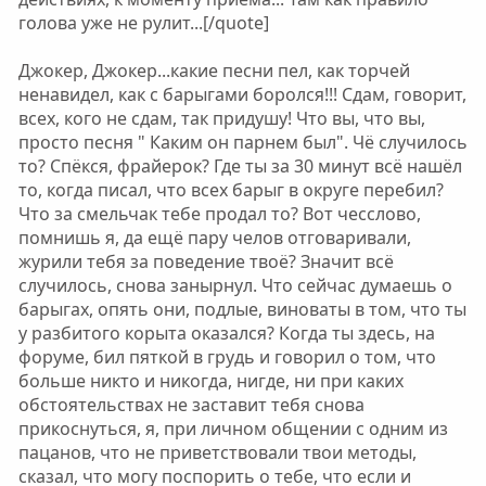
голова уже не рулит...[/quote]
Джокер, Джокер...какие песни пел, как торчей
ненавидел, как с барыгами боролся!!! Сдам, говорит,
всех, кого не сдам, так придушу! Что вы, что вы,
просто песня " Каким он парнем был". Чё случилось
то? Спёкся, фрайерок? Где ты за 30 минут всё нашёл
то, когда писал, что всех барыг в округе перебил?
Что за смельчак тебе продал то? Вот чесслово,
помнишь я, да ещё пару челов отговаривали,
журили тебя за поведение твоё? Значит всё
случилось, снова занырнул. Что сейчас думаешь о
барыгах, опять они, подлые, виноваты в том, что ты
у разбитого корыта оказался? Когда ты здесь, на
форуме, бил пяткой в грудь и говорил о том, что
больше никто и никогда, нигде, ни при каких
обстоятельствах не заставит тебя снова
прикоснуться, я, при личном общении с одним из
пацанов, что не приветствовали твои методы,
сказал, что могу поспорить о тебе, что если и