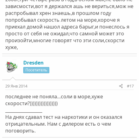
зависмости,вот я держался ашь не вериться,мож не
распробывал хрен знаешь,в прошлом году
попробывал скорость летом на море,короче я
приехал домой нашол адреса барыг,и понеслось я
просто от себя не ожидал,что самной может это
произойти,многие говорят что эти соли,скорсти
хуже,
Dresden
Посетитель
29 Янв 2014
#17
последнее не поняла...соли в море,хуже
скорости?))))))))))))))))))
_________________
На днях сдавал тест на наркотики и он оказался
отрицательным. Нам с дилером есть о чем
поговорить.