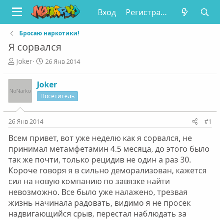
Вход
Регистрация
Бросаю наркотики!
Я сорвался
А
Д
Joker
26 Янв 2014
в
а
т
т
Joker
о
а
Посетитель
р
н
т
а
е
ч
26 Янв 2014
#1
м
а
ы
л
Всем привет, вот уже неделю как я сорвался, не
а
принимал метамфетамин 4.5 месяца, до этого было
так же почти, только рецидив не один а раз 30.
Короче говоря я в сильно деморализован, кажется
сил на новую компанию по завязке найти
невозможно. Все было уже налажено, трезвая
жизнь начинала радовать, видимо я не просек
надвигающийся срыв, перестал наблюдать за