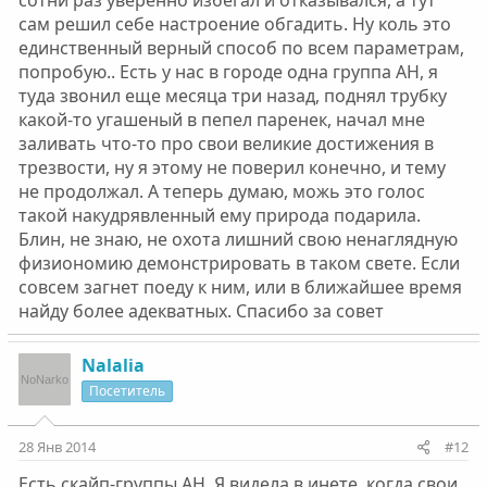
сотни раз уверенно избегал и отказывался, а тут
сам решил себе настроение обгадить. Ну коль это
единственный верный способ по всем параметрам,
попробую.. Есть у нас в городе одна группа АН, я
туда звонил еще месяца три назад, поднял трубку
какой-то угашеный в пепел паренек, начал мне
заливать что-то про свои великие достижения в
трезвости, ну я этому не поверил конечно, и тему
не продолжал. А теперь думаю, можь это голос
такой накудрявленный ему природа подарила.
Блин, не знаю, не охота лишний свою ненаглядную
физиономию демонстрировать в таком свете. Если
совсем загнет поеду к ним, или в ближайшее время
найду более адекватных. Спасибо за совет
Nalalia
Посетитель
28 Янв 2014
#12
Есть скайп-группы АН. Я видела в инете, когда свои