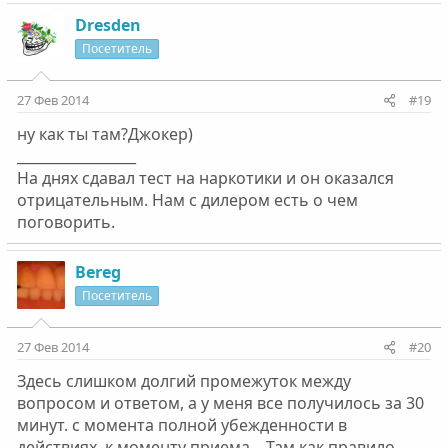
попробывал скорость летом на море,короче я приехал
Dresden
домой нашол адреса барыг,и понеслось я просто от
себя не ожидал,что самной может это
Посетитель
произойти,многие говорят что эти соли,скорсти хуже,
27 Фев 2014
#19
ну как ты там?Джокер)
_________________
На днях сдавал тест на наркотики и он оказался
отрицательным. Нам с дилером есть о чем
поговорить.
Bereg
Посетитель
27 Фев 2014
#20
Здесь слишком долгий промежуток между
вопросом и ответом, а у меня все получилось за 30
минут. с момента полной убежденности в
действиях, к моменту приема... Там как правило