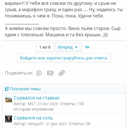
вариант! У тебя всё совсем по другому: и срыв не
срыв, а марафон сразу, и один раз .... Ну, надеюсь ты
понимаешь о чём я. Пока, пока. Удачи тебе.
_________________
А живём мы совсем просто. Вино пьём старое. Сыр
едим с плесенью. Машина и та без крыши...)))
Last
1 из 6
Вперёд
Войдите или зарегистрируйтесь для ответа.
WhatsApp
Электронная почта
Ссылка
Поделиться:
Похожие темы
Сорвался на ставках
Автор: МС!
Ответы: 156
27 Окт 2025
Истории игроманов
Сорвался на соль
Автор: Vanya21
Ответы: 2K
21 Дек 2023