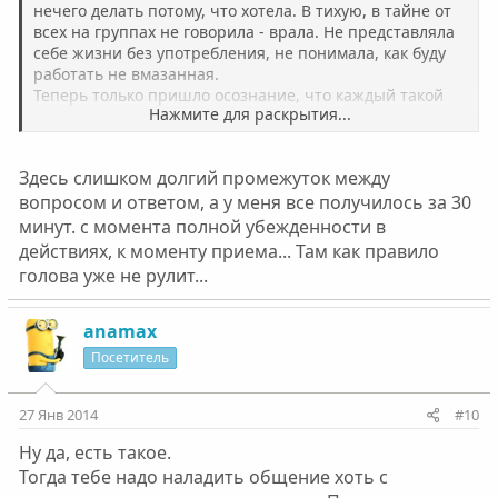
нечего делать потому, что хотела. В тихую, в тайне от
всех на группах не говорила - врала. Не представляла
себе жизни без употребления, не понимала, как буду
работать не вмазанная.
Теперь только пришло осознание, что каждый такой
Нажмите для раскрытия...
срыв может стать последним.
Держись, не сдавайся. Одного не понимаю, чего не
написал хоть сюда о своих предсрывных
Здесь слишком долгий промежуток между
телодвижениях, почему не поделился хоть тут? всё в
вопросом и ответом, а у меня все получилось за 30
одно рыло - не потянешь. Надо общаться.
минут. с момента полной убежденности в
действиях, к моменту приема... Там как правило
голова уже не рулит...
anamax
Посетитель
27 Янв 2014
#10
Ну да, есть такое.
Тогда тебе надо наладить общение хоть с