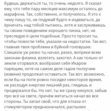
будешь держаться ты, то очень недолго. Я сказал
ему, что тебе пару месяцев максимум осталось до
марафона. Так, собственно, и получилось. Я это к
чему пишу то, не подумай будто я издеваться, да
ёрничать над тобой пытаюсь, хотя и заслуживаешь
ты своим поведением хорошего пинка, нет, не
преследую я цели подобные. Просто просил ты,
чтобы помогли тебе, указали на недостатки. Так вот,
главная твоя проблема в буйной головушке.
Слишком уж резко ты начал, резко, вопреки всем
законам физики, взлететь захотел. А как только от
земли оторвался, вообразил себя Икаром
парящим, хотя на самом деле гадом ползучим
(извини) продолжал оставаться. Так вот, возможно,
если бы на попе ровно посидел некоторое время,
не расходуя энергию лишний раз, глядишь и
продержался бы. Но нет, ты же сразу кинулся, забыв
про всё на свете, причём метаться начал во все
стороны. Ты запал свой, что для отказа от
стимуляторов предназначался, распылил