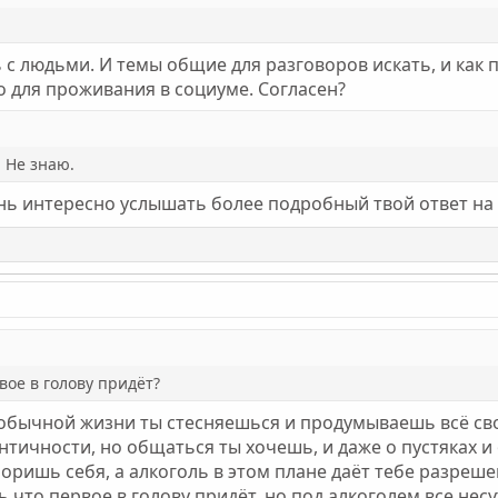
 с людьми. И темы общие для разговоров искать, и как 
о для проживания в социуме. Согласен?
. Не знаю.
ень интересно услышать более подробный твой ответ на
вое в голову придёт?
в обычной жизни ты стесняешься и продумываешь всё сво
нтичности, но общаться ты хочешь, и даже о пустяках и 
поришь себя, а алкоголь в этом плане даёт тебе разреше
 что первое в голову придёт, но под алкоголем все несу