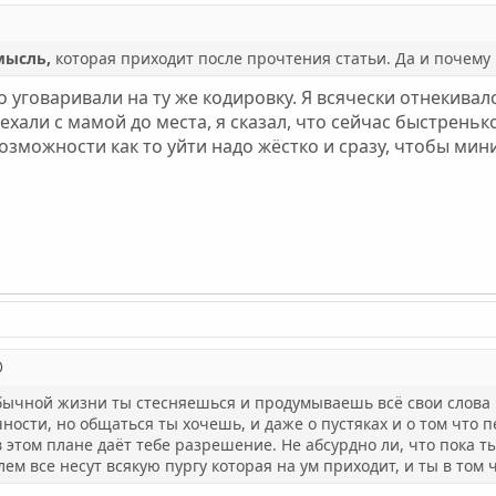
мысль,
которая приходит после прочтения статьи. Да и почем
 уговаривали на ту же кодировку. Я всячески отнекивалс
ехали с мамой до места, я сказал, что сейчас быстренько
озможности как то уйти надо жёстко и сразу, чтобы м
обычной жизни ты стесняешься и продумываешь всё свои слова 
ости, но общаться ты хочешь, и даже о пустяках и о том что пе
в этом плане даёт тебе разрешение. Не абсурдно ли, что пока т
лем все несут всякую пургу которая на ум приходит, и ты в том 