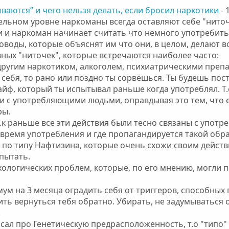
аются” и чего нельзя делать, если бросил наркотики
- 
ельном уровне наркоманы всегда оставляют себе "нито
и и наркоман начинает считать что немного употребить
оды, которые объяснят им что они, в целом, делают вс
ных "ниточек", которые встречаются наиболее часто:
другим наркотиком, алкоголем, психиатрическими препа
 себя, то рано или поздно ты сорвёшься. Ты будешь по
айф, который ты испытывал раньше когда употреблял. Т.
зи с употребляющими людьми, оправдывая это тем, что е
ры.
, т.к раньше все эти действия были тесно связаны с упо
время употребления и где пропагандируется такой обра
по типу Нафтизина, которые очень схожи своим действие
пытать.
сихологических проблем, которые, по его мнению, могли 
м на 3 месяца оградить себя от триггеров, способных 
ить вернуться тебя обратно. Убирать, не задумываться 
.
сал про Генетическую предрасположенность, т.о "типо" 