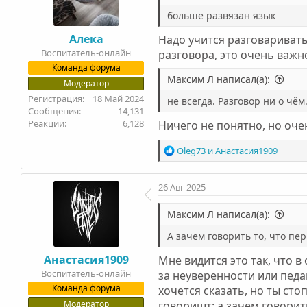
больше развязан язык
Алека
Надо учится разговаривать
Воспитатель-онлайн
разговора, это очень важн
Команда форума
Максим Л написал(а):
Модератор
18 Май 2024
не всегда. Разговор ни о чём
14,131
6,128
Ничего не понятно, но оч
Р
Oleg73
и
Анастасия1909
е
а
26 Авг 2025
к
ц
и
Максим Л написал(а):
и
А зачем говорить то, что пер
:
Анастасия1909
Мне видится это так, что 
Воспитатель-онлайн
за неуверенности или педа
Команда форума
хочется сказать, но ты сто
Модератор
говоришт: а зачем говорить