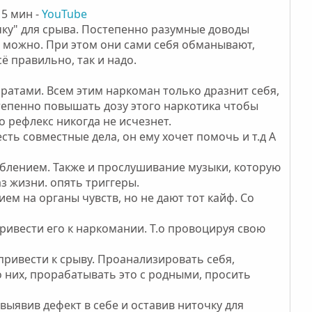
15 мин -
YouTube
чку" для срыва. Постепенно разумные доводы
 можно. При этом они сами себя обманывают,
ё правильно, так и надо.
ратами. Всем этим наркоман только дразнит себя,
степенно повышать дозу этого наркотика чтобы
о рефлекс никогда не исчезнет.
сть совместные дела, он ему хочет помочь и т.д А
треблением. Также и прослушивание музыки, которую
з жизни. опять триггеры.
м на органы чувств, но не дают тот кайф. Со
привести его к наркомании. Т.о провоцируя свою
привести к срыву. Проанализировать себя,
о них, прорабатывать это с родными, просить
выявив дефект в себе и оставив ниточку для