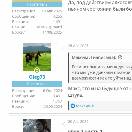
Да, под действием алкогол
Посетитель
пьяном состоянии были бол
18 Авг 2025
4,255
1,491
Семья
Мать- @marri
Бросил
14/08/2025
26 Авг 2025
Максим Л написал(а):
Если вспомнить, меня долго 
что мы уже доехали с мамой 
Oleg73
возможности как то уйти над
Посетитель
Макс, это и на будущее от
6 Окт 2024
штука.
3,461
1,767
Р
Максим Л
Бросил
20.09.2024
е
а
26 Авг 2025
к
ц
урок 2 часть 1
и