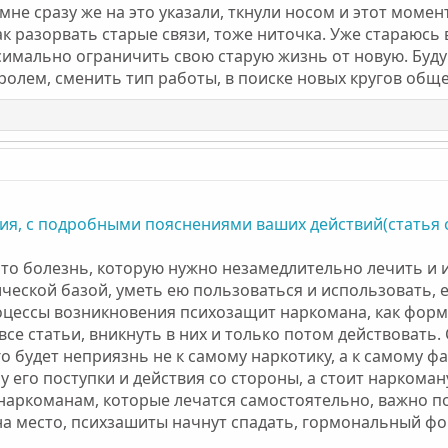
не сразу же на это указали, ткнули носом и этот момент
как разорвать старые связи, тоже ниточка. Уже стараюс
симально ограничить свою старую жизнь от новую. Буд
олем, сменить тип работы, в поиске новых кругов общ
ия, с подробными пояснениями ваших действий(статья 
о болезнь, которую нужно незамедлительно лечить и и
ческой базой, уметь ею пользоваться и использовать, 
оцессы возникновения психозащит наркомана, как форми
се статьи, вникнуть в них и только потом действовать.
его будет неприязнь не к самому наркотику, а к самому 
у его поступки и действия со стороны, а стоит наркоман
к наркоманам, которые лечатся самостоятельно, важно п
на место, психзашиты начнут спадать, гормональный фо