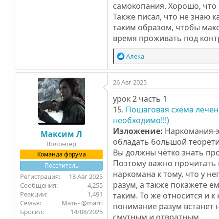
самокопания. Хорошо, что м
Также писал, что не знаю 
таким образом, чтобы мак
время проживать под контр
Р
Алека
е
а
26 Авг 2025
к
ц
урок 2 часть 1
и
15.
и
Пошаговая схема лечен
:
необходимо!!!)
Изложение:
Наркомания-эт
Максим Л
обладать большой теорети
Волонтёр
Вы должны чётко знать пр
Команда форума
Поэтому важно прочитать в
Посетитель
наркомана к тому, что у н
18 Авг 2025
разум, а также покажете ем
4,255
1,491
таким. То же относится и 
Семья
Мать- @marri
понимание разум встанет 
Бросил
14/08/2025
смутным и отвратным.