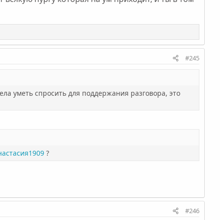
#245
дела уметь спросить для поддержания разговора, это
настасия1909
?
#246