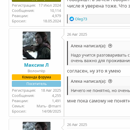
17 Июл 2024
числе я уверена тоже. Что 
10,114
4,979
Р
Oleg73
Бросил
18.05.2024
е
а
26 Авг 2025
к
ц
и
Алека написал(а):
и
Надо учится разговаривать с
:
очень важно для проживания
Максим Л
согласен, ну это я умею
Волонтёр
Команда форума
Алека написал(а):
Посетитель
18 Авг 2025
Ничего не понятно, но очен
4,255
мне пока самому не понят
1,491
Семья
Мать- @marri
Бросил
14/08/2025
26 Авг 2025