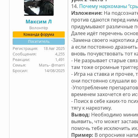
14.
Почему наркоманы “срыв
и
:
Изложение:
На подсознат
против сдаются перед ним
Максим Л
придумывают различные пов
Волонтёр
Далее идёт перечень основ
Команда форума
-Замена своего наркотика 
Посетитель
а если постоянно дразнить
18 Авг 2025
вновь почувствовать тот к
4,255
1,491
- Не разрывает старые свя
Семья
Мать- @marri
там тоже огромные тригге
Бросил
14/08/2025
- Игра на ставка и прочее
они постоянно слушали во 
-Употребление препаратов 
временем захочется его ис
- Поиск в себе каких-то п
тягу к наркотику.
Вывод:
Необходимо миниму
выявить, что может застав
помочь тебе исключить их
Пример:
В опроснике напи