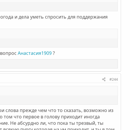
погода и дела уметь спросить для поддержания
 вопрос
Анастасия1909
?
#244
и слова прежде чем что то сказать, возможно из
о том что первое в голову приходит иногда
ние. Не абсурдно ли, что пока ты трезвый, ты
т всякую пургу которая на ум приходит, и ты в том