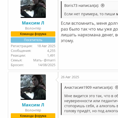
Boris73 написал(а):
Если нет примера, то пиши
Максим Л
Если вспомнить, меня долго
Волонтёр
раз было так что мы уже до
Команда форума
лишать наркомана денег, в
Посетитель
этому.
18 Авг 2025
4,255
1,491
Семья
Мать- @marri
Бросил
14/08/2025
26 Авг 2025
Анастасия1909 написал(а):
Мне видится это так, что в 
неуверенности или педантичн
Максим Л
стопоришь себя, а алкоголь 
Волонтёр
голову придёт, но под алкого
Команда форума