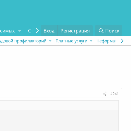
исимых
Статьи
Вход
Отзывы
Регистрация
О проекте
Поиск
Tel
удовой профилакторий
Платные услуги
Неформат
Рех
#241