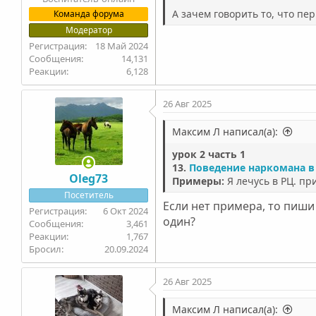
А зачем говорить то, что пер
Команда форума
Модератор
18 Май 2024
14,131
6,128
26 Авг 2025
Максим Л написал(а):
урок 2 часть 1
13.
Поведение наркомана в
Oleg73
Примеры:
Я лечусь в РЦ. пр
Посетитель
Если нет примера, то пиш
6 Окт 2024
один?
3,461
1,767
Бросил
20.09.2024
26 Авг 2025
Максим Л написал(а):