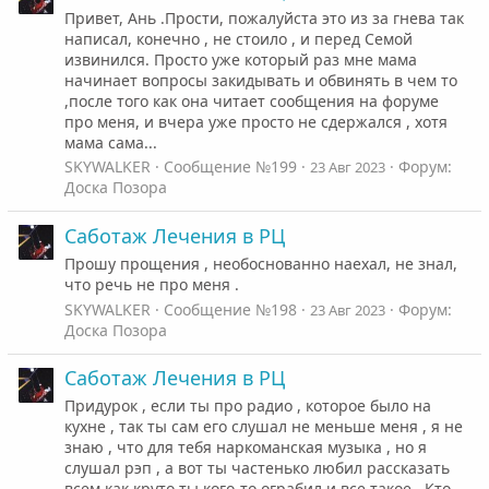
Привет, Ань .Прости, пожалуйста это из за гнева так
написал, конечно , не стоило , и перед Семой
извинился. Просто уже который раз мне мама
начинает вопросы закидывать и обвинять в чем то
,после того как она читает сообщения на форуме
про меня, и вчера уже просто не сдержался , хотя
мама сама...
SKYWALKER
Сообщение №199
Форум:
23 Авг 2023
Доска Позора
Саботаж Лечения в РЦ
Прошу прощения , необоснованно наехал, не знал,
что речь не про меня .
SKYWALKER
Сообщение №198
Форум:
23 Авг 2023
Доска Позора
Саботаж Лечения в РЦ
Придурок , если ты про радио , которое было на
кухне , так ты сам его слушал не меньше меня , я не
знаю , что для тебя наркоманская музыка , но я
слушал рэп , а вот ты частенько любил рассказать
всем как круто ты кого-то ограбил и все такое . Кто