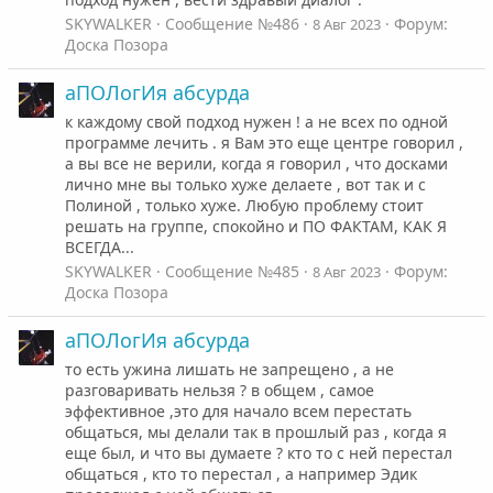
SKYWALKER
Сообщение №486
Форум:
8 Авг 2023
Доска Позора
аПОЛогИя абсурда
к каждому свой подход нужен ! а не всех по одной
программе лечить . я Вам это еще центре говорил ,
а вы все не верили, когда я говорил , что досками
лично мне вы только хуже делаете , вот так и с
Полиной , только хуже. Любую проблему стоит
решать на группе, спокойно и ПО ФАКТАМ, КАК Я
ВСЕГДА...
SKYWALKER
Сообщение №485
Форум:
8 Авг 2023
Доска Позора
аПОЛогИя абсурда
то есть ужина лишать не запрещено , а не
разговаривать нельзя ? в общем , самое
эффективное ,это для начало всем перестать
общаться, мы делали так в прошлый раз , когда я
еще был, и что вы думаете ? кто то с ней перестал
общаться , кто то перестал , а например Эдик