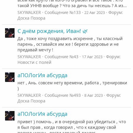
такой УННВ вообще ? Что за дичь ты несешь ? А из...
SKYWALKER
Сообщение №133
Форум:
22 Авг 2023
Доска Позора
С днëм рождения, Иван! 🌿
Да , тоже хочу поздравить искренне , ты классный
парень , оставайся им же ! береги здоровье и не
предавай мечту !
SKYWALKER
Сообщение №43
Форум:
17 Авг 2023
Новости с полей
аПОЛогИя абсурда
нет , Ань. совсем нету времени, работа , тренировки
)
SKYWALKER
Сообщение №493
Форум:
8 Авг 2023
Доска Позора
аПОЛогИя абсурда
привет ) помочь , и в очередной раз убедиться , что
я был прав , когда говорил , что к каждому свой
подход нужен , вести здравый диалог .