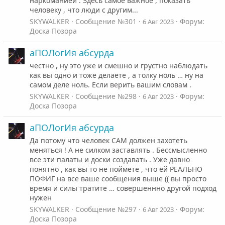
наркоманией . Здесь самое важное , показать
человеку , что люди с другим...
SKYWALKER
Сообщение №301
Форум:
6 Авг 2023
Доска Позора
аПОЛогИя абсурда
честно , ну это уже и смешно и грустно наблюдать
как вы одно и тоже делаете , а толку ноль … ну на
самом деле ноль. Если верить вашим словам .
SKYWALKER
Сообщение №298
Форум:
6 Авг 2023
Доска Позора
аПОЛогИя абсурда
Да потому что человек САМ должен захотеть
меняться ! А не силком заставлять . Бессмысленно
все эти палаты и доски создавать . Уже давно
понятно , как вы то не поймете , что ей РЕАЛЬНО
ПОФИГ на все ваше сообщения выше (( вы просто
время и силы тратите … совершеннно другой подход
нужен
SKYWALKER
Сообщение №297
Форум:
6 Авг 2023
Доска Позора