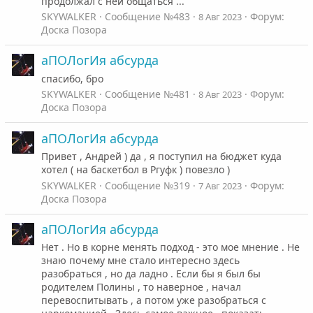
продолжал с ней общаться ...
SKYWALKER
Сообщение №483
Форум:
8 Авг 2023
Доска Позора
аПОЛогИя абсурда
спасибо, бро
SKYWALKER
Сообщение №481
Форум:
8 Авг 2023
Доска Позора
аПОЛогИя абсурда
Привет , Андрей ) да , я поступил на бюджет куда
хотел ( на баскетбол в Ргуфк ) повезло )
SKYWALKER
Сообщение №319
Форум:
7 Авг 2023
Доска Позора
аПОЛогИя абсурда
Нет . Но в корне менять подход - это мое мнение . Не
знаю почему мне стало интересно здесь
разобраться , но да ладно . Если бы я был бы
родителем Полины , то наверное , начал
перевоспитывать , а потом уже разобраться с