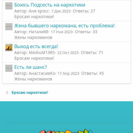
Боюсь Подсесть на наркотики
Автор: Аня кросс
Ответы: 27
7 Дек 2023
Бросаю наркотики!
Жена бывшего наркомана, есть проблема!
Автор: Натали88
Ответы: 33
17 Ноя 2023
Жены наркоманов
Выход есть всегда!
Автор: MediuM1985
Ответы: 71
22 Окт 2023
Бросаю наркотики!
Есть ли шанс?
Автор: АнастасияКо
Ответы: 45
17 Апр 2023
Жены наркоманов
Бросаю наркотики!