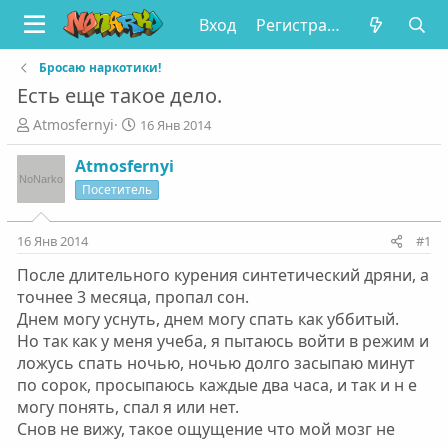
Вход
Регистрация
Бросаю наркотики!
Есть еще такое дело.
А
Д
Atmosfernyi
16 Янв 2014
в
а
т
т
Atmosfernyi
о
а
Посетитель
р
н
т
а
е
ч
16 Янв 2014
#1
м
а
После длительного курения синтетический дряни, а
ы
л
а
точнее 3 месяца, пропал сон.
Днем могу уснуть, днем могу спать как уббитый.
Но так как у меня учеба, я пытаюсь войти в режим и
ложусь спать ночью, ночью долго засыпаю минут
по сорок, просыпаюсь каждые два часа, и так и н е
могу понять, спал я или нет.
Снов не вижу, такое ощущение что мой мозг не