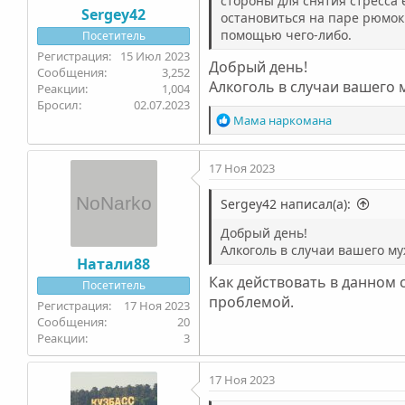
стороны для снятия стресса 
Sergey42
остановиться на паре рюмок 
помощью чего-либо.
Посетитель
15 Июл 2023
Добрый день!
3,252
Алкоголь в случаи вашего 
1,004
Бросил
02.07.2023
Р
Мама наркомана
е
а
17 Ноя 2023
к
ц
и
Sergey42 написал(а):
и
Добрый день!
:
Алкоголь в случаи вашего му
Натали88
Как действовать в данном 
Посетитель
проблемой.
17 Ноя 2023
20
3
17 Ноя 2023