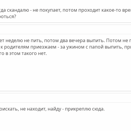
гда скандалю - не покупает, потом проходит какое-то вре
роться?
ет неделю не пить, потом два вечера выпить. Потом не п
е к родителям приезжаем - за ужином с папой выпить, пр
о в этом такого нет.
искать, не находит, найду - прикреплю сюда.