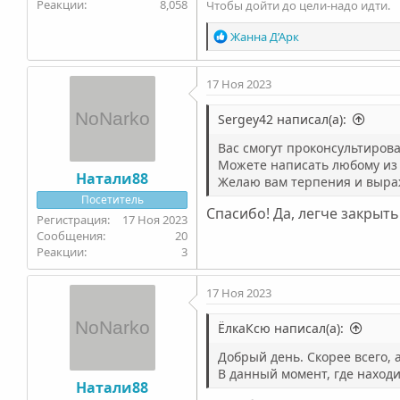
8,058
Чтобы дойти до цели-надо идти.
Р
Жанна Д’Арк
е
а
17 Ноя 2023
к
ц
и
Sergey42 написал(а):
и
Вас смогут проконсультиро
:
Можете написать любому из 
Натали88
Желаю вам терпения и выра
Посетитель
Спасибо! Да, легче закрыть
17 Ноя 2023
20
3
17 Ноя 2023
ЁлкаКсю написал(а):
Добрый день. Скорее всего, 
В данный момент, где находи
Натали88