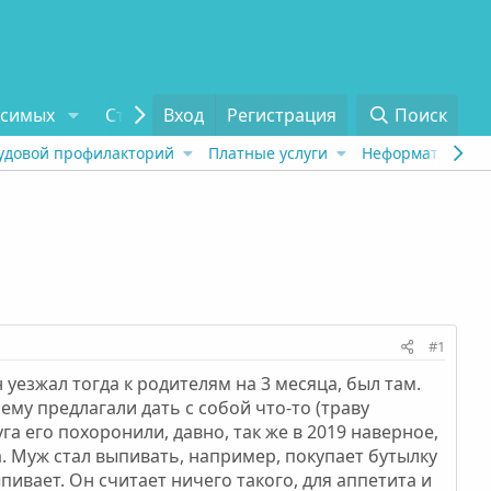
исимых
Статьи
Вход
Отзывы
Регистрация
О проекте
Поиск
Tel
удовой профилакторий
Платные услуги
Неформат
Рех
#1
 уезжал тогда к родителям на 3 месяца, был там.
ему предлагали дать с собой что-то (траву
га его похоронили, давно, так же в 2019 наверное,
а. Муж стал выпивать, например, покупает бутылку
пивает. Он считает ничего такого, для аппетита и