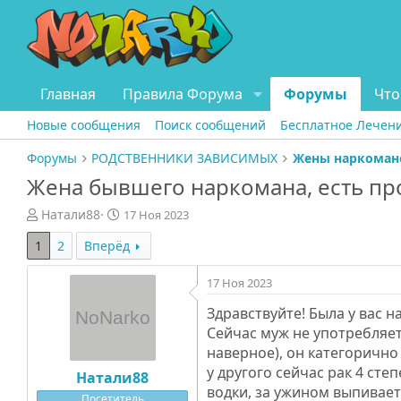
Главная
Правила Форума
Форумы
Что
Новые сообщения
Поиск сообщений
Бесплатное Лечен
Форумы
РОДСТВЕННИКИ ЗАВИСИМЫХ
Жены наркоман
Жена бывшего наркомана, есть пр
А
Д
Натали88
17 Ноя 2023
в
а
1
2
Вперёд
т
т
о
а
р
н
17 Ноя 2023
т
а
Здравствуйте! Была у вас н
е
ч
Сейчас муж не употребляет,
м
а
ы
л
наверное), он категорично 
а
у другого сейчас рак 4 ст
Натали88
водки, за ужином выпивает 
Посетитель