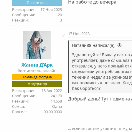
На работе до вечера
Посетитель
17 Ноя 2023
20
3
17 Ноя 2023
Натали88 написал(а):
Здравствуйте! Была у вас на
употребляет, даже слышала в
Жанна Д’Арк
отказался, у него полный отк
Воспитатель-онлайн
окружении употребляющих не
течении недели за ужином эт
Команда форума
как повлиять я не знаю. Когд
Модератор
Как бороться?
13 Авг 2022
24,170
Добрый день! Тут подмена 
14,658
Семья
Одна
Бросил
00.00.0000
… если мы хотим укротить тьму, 