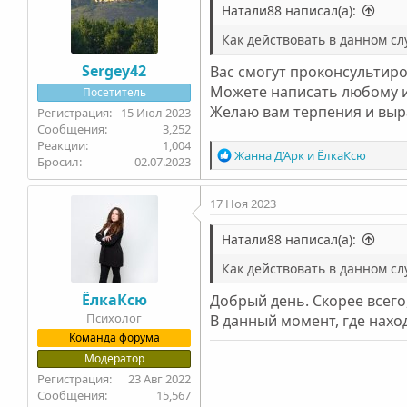
Натали88 написал(а):
Как действовать в данном сл
Sergey42
Вас смогут проконсультир
Можете написать любому и
Посетитель
Желаю вам терпения и выр
15 Июл 2023
3,252
1,004
Р
Жанна Д’Арк
и
ЁлкаКсю
Бросил
02.07.2023
е
а
17 Ноя 2023
к
ц
и
Натали88 написал(а):
и
Как действовать в данном сл
:
ЁлкаКсю
Добрый день. Скорее всего
Психолог
В данный момент, где нахо
Команда форума
Модератор
23 Авг 2022
15,567