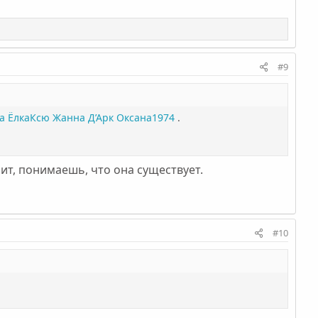
#9
а
ЁлкаКсю
Жанна Д’Арк
Оксана1974
.
оит, понимаешь, что она существует.
#10