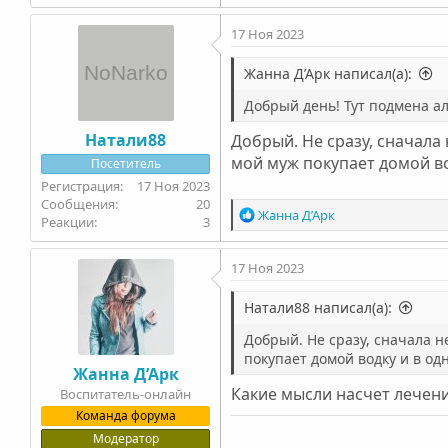
17 Ноя 2023
Жанна Д’Арк написал(а):
Добрый день! Тут подмена ал
Натали88
Добрый. Не сразу, сначала
мой муж покупает домой во
Посетитель
17 Ноя 2023
20
Р
Жанна Д’Арк
3
е
а
17 Ноя 2023
к
ц
и
Натали88 написал(а):
и
Добрый. Не сразу, сначала н
:
покупает домой водку и в од
Жанна Д’Арк
Какие мысли насчет лечен
Воспитатель-онлайн
Команда форума
Модератор