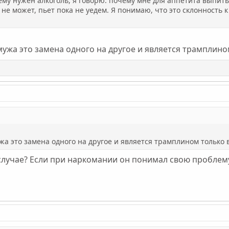
ему нужен алкоголь, я говорю: почему мне для аппетита выпить
не может, пьет пока не уедем. Я понимаю, что это склонность к
мужа это замена одного на другое и является трамплин
жа это замена одного на другое и является трамплином только
случае? Если при наркомании он понимал свою проблему 