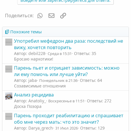
Войдите или зарегистрируйтесь для ответа.
и
и
:
WhatsApp
Электронная почта
Ссылка
Поделиться:
Похожие темы
Употребил мефедрон два раза: последствий не
вижу, хочется повторить
Автор: debil228
Ответы: 35
Среда в 15:31
Бросаю наркотики!
Парень пьет и отрицает зависимость: можно
ли ему помочь или лучше уйти?
Автор: jaba
Ответы: 64
Понедельник в 21:36
Созависимые отношения
Анализ рецидива
Автор: Anatoliy_
Ответы: 272
Воскресенье в 11:51
Доска Позора
Парень проходит реабилитацию и спрашивает
обо мне через мать: что это значит?
Автор: Darya_grech
Ответы: 129
31 Июл 2026