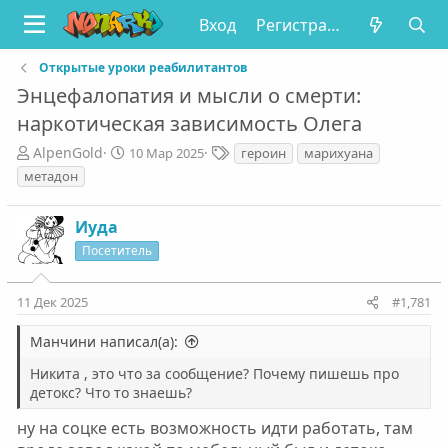
Вход
Регистрация
Открытые уроки реабилитантов
Энцефалопатия и мысли о смерти:
наркотическая зависимость Олега
А
Д
Т
AlpenGold
10 Мар 2025
героин
марихуана
в
а
е
метадон
т
т
г
о
а
и
Иуда
р
н
т
а
Посетитель
е
ч
м
а
11 Дек 2025
#1,781
ы
л
а
Манчини написал(а):
Никита , это что за сообщение? Почему пишешь про
детокс? Что то знаешь?
ну на соцке есть возможность идти работать, там