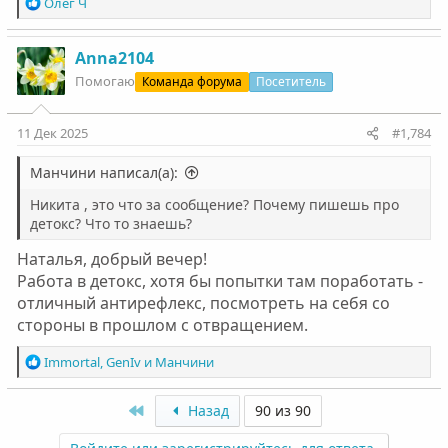
Р
Олег Ч
е
а
к
Anna2104
ц
Помогаю
Команда форума
Посетитель
и
и
:
11 Дек 2025
#1,784
Манчини написал(а):
Никита , это что за сообщение? Почему пишешь про
детокс? Что то знаешь?
Наталья, добрый вечер!
Работа в детокс, хотя бы попытки там поработать -
отличный антирефлекс, посмотреть на себя со
стороны в прошлом с отвращением.
Р
Immortal
,
GenIv
и
Манчини
е
а
First
Назад
90 из 90
к
ц