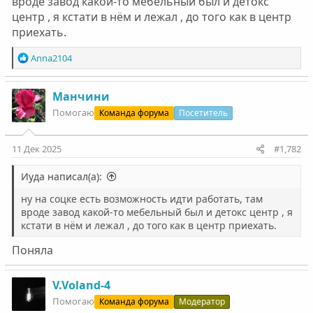
вроде завод какой-то мебельный был и детокс
центр , я кстати в нём и лежал , до того как в центр
приехать.
Р
Anna2104
е
а
к
Манчини
ц
Помогаю
Команда форума
Посетитель
и
и
:
11 Дек 2025
#1,782
Иуда написал(а):
ну на соцке есть возможность идти работать, там
вроде завод какой-то мебельный был и детокс центр , я
кстати в нём и лежал , до того как в центр приехать.
Поняла
V.Voland-4
Помогаю
Команда форума
Модератор