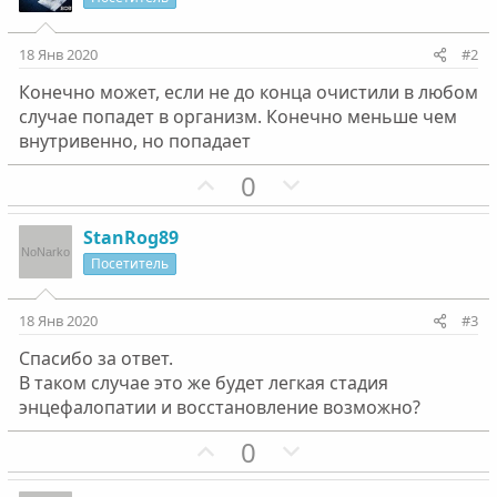
18 Янв 2020
#2
Конечно может, если не до конца очистили в любом
случае попадет в организм. Конечно меньше чем
внутривенно, но попадает
П
Н
0
о
е
з
г
StanRog89
и
а
Посетитель
т
т
и
и
18 Янв 2020
#3
в
в
Спасибо за ответ.
н
н
В таком случае это же будет легкая стадия
ы
ы
энцефалопатии и восстановление возможно?
й
й
г
П
г
Н
0
о
о
о
е