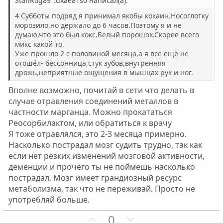
н
н
StanRog89":ukae81s0 написал(а):
ы
ы
4 Субботы подряд я принимал якобы кокаин.Носоглотку
й
й
морозило,но держало до 6 часов.Поэтому я и не
думаю,что это был кокс.Белый порошок.Скорее всего
г
г
микс какой то.
о
о
Уже прошло 2 с половиной месяца,а я всё ещё не
л
л
отошёл- бессонница,стук зубов,внутренняя
о
о
дрожь,неприятные ощущения в мышцах рук и ног.
с
с
Вполне возможно, почитай в сети что делать в
случае отравления соединений металлов в
частности марганца. Можно прокататься
Реосорбилактом, или обратиться к врачу
Я тоже отравлялся, это 2-3 месяца примерно.
Насколько пострадал мозг судить трудно, так как
если нет резких изменений мозговой активности,
деменции и прочего ты не поймешь насколько
пострадал. Мозг имеет грандиозный ресурс
метаболизма, так что не переживай. Просто не
употребляй больше.
П
Н
0