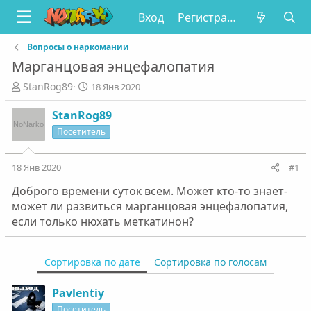
Вход
Регистрация
Вопросы о наркомании
Марганцовая энцефалопатия
А
Д
StanRog89
18 Янв 2020
в
а
т
т
StanRog89
о
а
Посетитель
р
н
т
а
е
ч
18 Янв 2020
#1
м
а
Доброго времени суток всем. Может кто-то знает-
ы
л
а
может ли развиться марганцовая энцефалопатия,
если только нюхать меткатинон?
Сортировка по дате
Сортировка по голосам
Pavlentiy
Посетитель