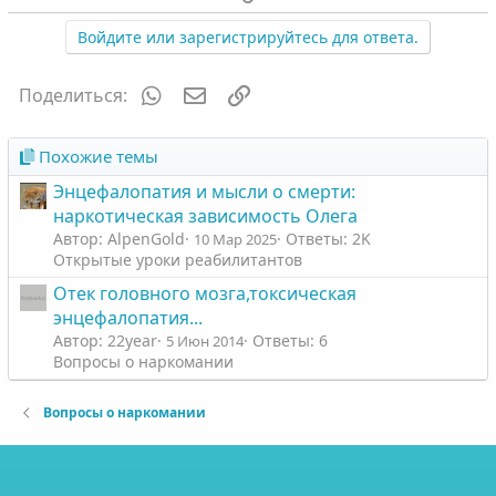
о
е
з
г
Войдите или зарегистрируйтесь для ответа.
и
а
т
т
WhatsApp
Электронная почта
Ссылка
Поделиться:
и
и
в
в
Похожие темы
н
н
Энцефалопатия и мысли о смерти:
ы
ы
наркотическая зависимость Олега
й
й
Автор: AlpenGold
Ответы: 2K
10 Мар 2025
г
г
Открытые уроки реабилитантов
о
о
Отек головного мозга,токсическая
л
л
энцефалопатия...
о
о
Автор: 22year
Ответы: 6
5 Июн 2014
с
с
Вопросы о наркомании
Вопросы о наркомании