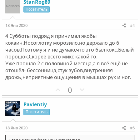
л
з
л
г
StanRog89
о
и
о
а
Посетитель
с
т
с
т
и
и
18 Янв 2020
#4
в
в
4 Субботы подряд я принимал якобы
н
н
кокаин.Носоглотку морозило,но держало до 6
ы
ы
часов.Поэтому я и не думаю,что это был кокс.Белый
й
й
порошок.Скорее всего микс какой то.
г
г
Уже прошло 2 с половиной месяца,а я всё ещё не
о
о
отошёл- бессонница,стук зубов,внутренняя
л
л
дрожь,неприятные ощущения в мышцах рук и ног.
о
о
П
Н
0
с
с
о
е
з
г
Pavlentiy
и
а
Посетитель
т
т
и
и
18 Янв 2020
#5
в
в