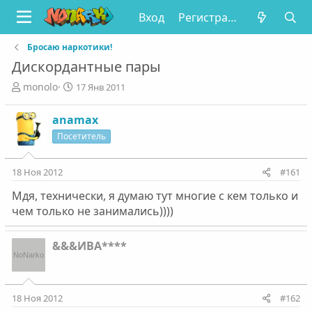
Вход
Регистрация
Бросаю наркотики!
Дискордантные пары
А
Д
monolo
17 Янв 2011
в
а
т
т
anamax
о
а
Посетитель
р
н
т
а
е
ч
18 Ноя 2012
#161
м
а
ы
л
Мдя, технически, я думаю тут многие с кем только и
а
чем только не занимались))))
&&&ИВА****
18 Ноя 2012
#162