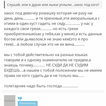
Слушай, или я дурак или лыжи уплыли...закос под кого?
закос под девочку ромашку которая ни разу ни
динь динь............ и те хреновые,эти аморальные,а с
этими в один куст гадить не сяду................ у нас у
каждого свои грехи............ но есть грехи
приобретенные(как у тебя,как у меня),а есть данные
богом или дьяволом,я не знаю кем(это я про
геев)....в любом случае это не их вина...........
мы с тобой действительно на разных языках
говорим и к одному знаменателю не придем,а
знаешь почему............. НЕ СУДИ ДА НЕ СУДИМ
БУДЕШЬ....в нашем с тобой положении мы не имеем
права ни кого судить.да и не только мы......
толетарнее надо быть господа.................
sp
Посетитель