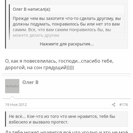
Олег В написал(а):
Прежде чем вы захотите что-то сделать другому, вы
должны подумать, понравилось бы или нет это вам
самим. Все, что вам самим понравилось бы, вы
можете делать другим
Нажмите для раскрытия...
Не всё... Кое-что из того что мне нравится, тебя бы
взбесило и вызвало протест.
Нажмите для раскрытия...
О, как я повеселилась, господи...спасибо тебе,
дорогой, на сон грядущий)))))
Олег В
19 Ноя 2012
#176
Не всё... Кое-что из того что мне нравится, тебя бы
взбесило и вызвало протест.
Да тебе может нравится всё что угодно и это не моё