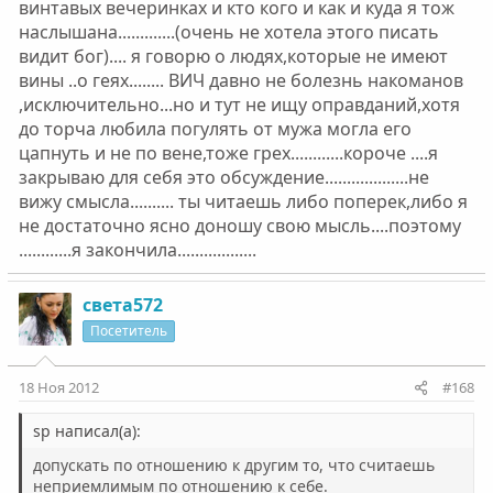
винтавых вечеринках и кто кого и как и куда я тож
наслышана.............(очень не хотела этого писать
видит бог).... я говорю о людях,которые не имеют
вины ..о геях........ ВИЧ давно не болезнь накоманов
,исключительно...но и тут не ищу оправданий,хотя
до торча любила погулять от мужа могла его
цапнуть и не по вене,тоже грех............короче ....я
закрываю для себя это обсуждение...................не
вижу смысла.......... ты читаешь либо поперек,либо я
не достаточно ясно доношу свою мысль....поэтому
............я закончила..................
света572
Посетитель
18 Ноя 2012
#168
sp написал(а):
допускать по отношению к другим то, что считаешь
неприемлимым по отношению к себе.