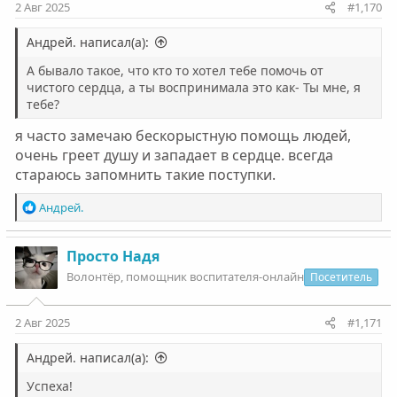
:
2 Авг 2025
#1,170
Андрей. написал(а):
А бывало такое, что кто то хотел тебе помочь от
чистого сердца, а ты воспринимала это как- Ты мне, я
тебе?
я часто замечаю бескорыстную помощь людей,
очень греет душу и западает в сердце. всегда
стараюсь запомнить такие поступки.
Р
Андрей.
е
а
к
Просто Надя
ц
Волонтëр, помощник воспитателя-онлайн
Посетитель
и
и
:
2 Авг 2025
#1,171
Андрей. написал(а):
Успеха!