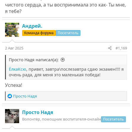
чистого сердца, а ты воспринимала это как- Ты мне,
я тебе?
Андрей.
Команда форума
Посетитель
2 Авг 2025
#1,169
Просто Надя написал(а):
ЁлкаКсю
, привет, завтра\послезавтра сдаю экзамен!!!! я
очень рада, для меня это маленькая победа!
Успеха!
Р
Просто Надя
е
а
к
Просто Надя
ц
Волонтëр, помощник воспитателя-онлайн
Посетитель
и
и