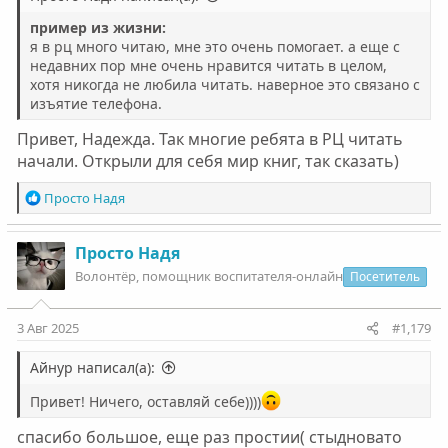
пример из жизни:
я в рц много читаю, мне это очень помогает. а еще с
недавних пор мне очень нравится читать в целом,
хотя никогда не любила читать. наверное это связано с
изъятие телефона.
Привет, Надежда. Так многие ребята в РЦ читать
начали. Открыли для себя мир книг, так сказать)
Р
Просто Надя
е
а
к
Просто Надя
ц
Волонтëр, помощник воспитателя-онлайн
Посетитель
и
и
:
3 Авг 2025
#1,179
Айнур написал(а):
Привет! Ничего, оставляй себе))))
спасибо большое, еще раз простии( стыдновато