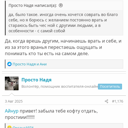
Просто Надя написал(а):
да, было такое. иногда очень хочется соврать во благо
себе, но я борюсь с желанием постоянно врать и
стараюсь быть чес ной с другими людьми, а в
особенности - с самой собой
Да, когда врешь другим, начинаешь врать и себе, и
из за этого вранья перестаешь ощущать и
понимать кто ты есть на самом деле.
Р
Просто Надя
и
Ани
е
а
к
Просто Надя
ц
Волонтëр, помощник воспитателя-онлайн
Посетитель
и
и
:
3 Авг 2025
#1,176
Айнур
привет! забыла тебе кофту отдать,
простиии!!!!!!!
Р
Оксана1974