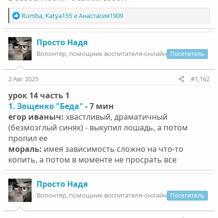
Р
Rumba
,
Katya155
и
Анастасия1909
е
а
к
Просто Надя
ц
Волонтëр, помощник воспитателя-онлайн
Посетитель
и
и
:
2 Авг 2025
#1,162
урок 14 часть 1
1. Зощенко "Беда"
- 7 мин
егор иваныч:
хвастливый, драматичный
(безмозглый синяк) - выкупил лошадь, а потом
пропил ее
мораль:
имея зависимость сложно на что-то
копить, а потом в моменте не просрать все
Просто Надя
Волонтëр, помощник воспитателя-онлайн
Посетитель