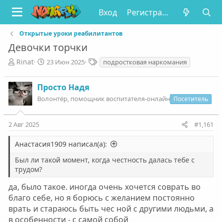
Вход
Регистрация
Открытые уроки реабилитантов
Девочки торчки
А
Д
Т
Rinat
23 Июн 2025
подростковая наркомания
в
а
е
т
т
г
Просто Надя
о
а
и
р
Волонтëр, помощник воспитателя-онлайн
н
Посетитель
т
а
е
ч
2 Авг 2025
#1,161
м
а
ы
л
Анастасия1909 написал(а):
а
Был ли такой момент, когда честность далась тебе с
трудом?
да, было такое. иногда очень хочется соврать во
благо себе, но я борюсь с желанием постоянно
врать и стараюсь быть чес ной с другими людьми, а
в особенности - с самой собой