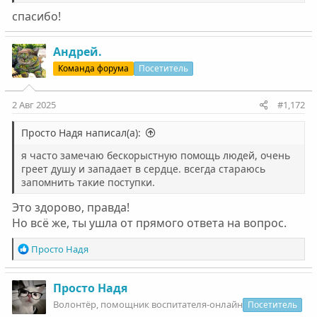
спасибо!
Андрей.
Команда форума
Посетитель
2 Авг 2025
#1,172
Просто Надя написал(а):
я часто замечаю бескорыстную помощь людей, очень
греет душу и западает в сердце. всегда стараюсь
запомнить такие поступки.
Это здорово, правда!
Но всё же, ты ушла от прямого ответа на вопрос.
Р
Просто Надя
е
а
к
Просто Надя
ц
Волонтëр, помощник воспитателя-онлайн
Посетитель
и