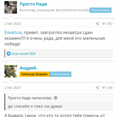
к
Просто Надя
ц
Волонтëр, помощник воспитателя-онлайн
Посетитель
и
и
:
2 Авг 2025
#1,167
ЁлкаКсю
, привет, завтра\послезавтра сдаю
экзамен!!!! я очень рада, для меня это маленькая
победа!
Р
Анастасия1909
е
а
к
Андрей.
ц
Команда форума
Посетитель
и
и
:
2 Авг 2025
#1,168
Просто Надя написал(а):
да! спасибо! я тоже так думаю
А бывало такое, что кто то хотел тебе помочь от