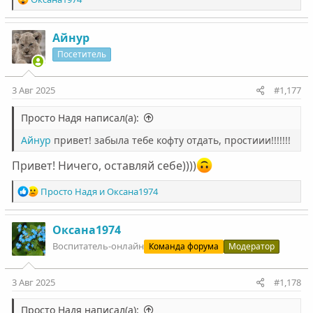
е
а
к
Айнур
ц
Посетитель
и
и
:
3 Авг 2025
#1,177
Просто Надя написал(а):
Айнур
привет! забыла тебе кофту отдать, простиии!!!!!!!
Привет! Ничего, оставляй себе))))
Р
Просто Надя
и
Оксана1974
е
а
к
Оксана1974
ц
Воспитатель-онлайн
Команда форума
Модератор
и
и
:
3 Авг 2025
#1,178
Просто Надя написал(а):