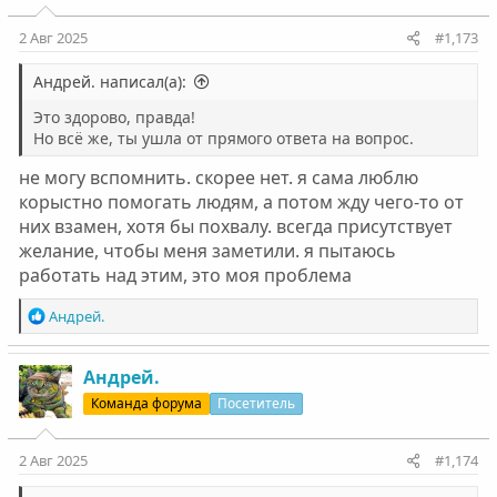
и
:
2 Авг 2025
#1,173
Андрей. написал(а):
Это здорово, правда!
Но всё же, ты ушла от прямого ответа на вопрос.
не могу вспомнить. скорее нет. я сама люблю
корыстно помогать людям, а потом жду чего-то от
них взамен, хотя бы похвалу. всегда присутствует
желание, чтобы меня заметили. я пытаюсь
работать над этим, это моя проблема
Р
Андрей.
е
а
к
Андрей.
ц
Команда форума
Посетитель
и
и
:
2 Авг 2025
#1,174