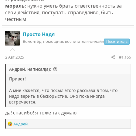
мораль:
нужно уметь брать ответственность за
свои действия, поступать справедливо, быть
честным
Просто Надя
Волонтëр, помощник воспитателя-онлайн
Посетитель
2 Авг 2025
#1,166
Андрей. написал(а):
Привет!
А мне кажется, что посыл этого рассказа в том, что
надо верить в бескорыстие. Оно пока иногда
встречается.
да! спасибо! я тоже так думаю
Р
Андрей.
е
а