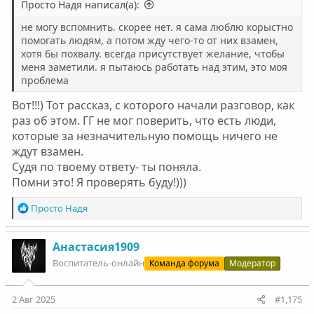
Просто Надя написал(а):
не могу вспомнить. скорее нет. я сама люблю корыстно
помогать людям, а потом жду чего-то от них взамен,
хотя бы похвалу. всегда присутствует желание, чтобы
меня заметили. я пытаюсь работать над этим, это моя
проблема
Вот!!!) Тот рассказ, с которого начали разговор, как
раз об этом. ГГ не мог поверить, что есть люди,
которые за незначительную помощь ничего не
ждут взамен.
Судя по твоему ответу- ты поняла.
Помни это! Я проверять буду!)))
Р
Просто Надя
е
а
к
Анастасия1909
ц
Воспитатель-онлайн
Команда форума
Модератор
и
и
:
2 Авг 2025
#1,175