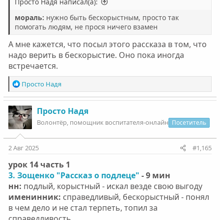
Просто Надя написал(а):
мораль:
нужно быть бескорыстным, просто так
помогать людям, не прося ничего взамен
А мне кажется, что посыл этого рассказа в том, что
надо верить в бескорыстие. Оно пока иногда
встречается.
Р
Просто Надя
е
а
к
Просто Надя
ц
Волонтëр, помощник воспитателя-онлайн
Посетитель
и
и
:
2 Авг 2025
#1,165
урок 14 часть 1
3. Зощенко "Рассказ о подлеце"
- 9 мин
нн:
подлый, корыстный - искал везде свою выгоду
именинник:
справедливый, бескорыстный - понял
в чем дело и не стал терпеть, топил за
справедливость