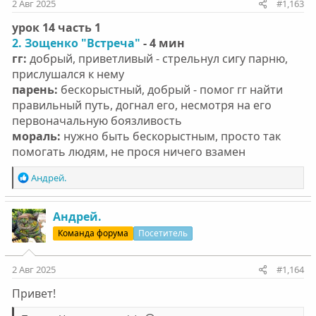
2 Авг 2025
#1,163
урок 14 часть 1
2. Зощенко "Встреча"
- 4 мин
гг:
добрый, приветливый - стрельнул сигу парню,
прислушался к нему
парень:
бескорыстный, добрый - помог гг найти
правильный путь, догнал его, несмотря на его
первоначальную боязливость
мораль:
нужно быть бескорыстным, просто так
помогать людям, не прося ничего взамен
Р
Андрей.
е
а
к
Андрей.
ц
Команда форума
Посетитель
и
и
:
2 Авг 2025
#1,164
Привет!