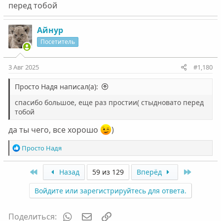
перед тобой
Айнур
Посетитель
3 Авг 2025
#1,180
Просто Надя написал(а):
спасибо большое, еще раз простии( стыдновато перед
тобой
да ты чего, все хорошо
)
Р
Просто Надя
е
а
First
Last
Назад
59 из 129
Вперёд
к
ц
Войдите или зарегистрируйтесь для ответа.
и
и
:
WhatsApp
Электронная почта
Ссылка
Поделиться: