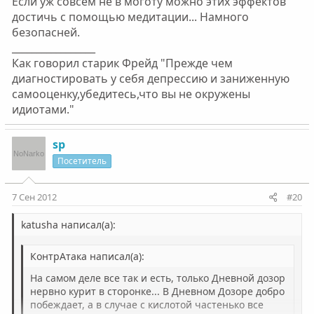
Если уж совсем не в моготу можно этих эффектов
достичь с помощью медитации... Намного
безопасней.
_________________
Как говорил старик Фрейд "Прежде чем
диагностировать у себя депрессию и заниженную
самооценку,убедитесь,что вы не окружены
идиотами."
sp
Посетитель
7 Сен 2012
#20
katusha написал(а):
КонтрАтака написал(а):
На самом деле все так и есть, только Дневной дозор
нервно курит в сторонке... В Дневном Дозоре добро
побеждает, а в случае с кислотой частенько все