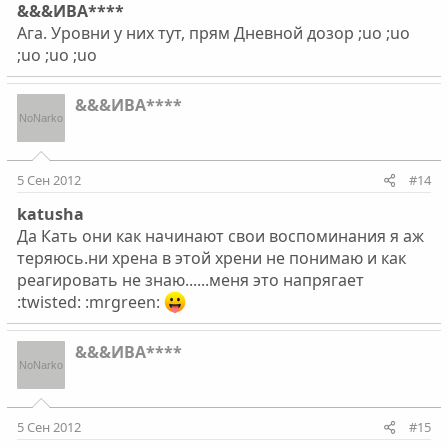
&&&ИВА****
Ага. Уровни у них тут, прям Дневной дозор ;uo ;uo
;uo ;uo ;uo
&&&ИВА****
5 Сен 2012
#14
katusha
Да Кать они как начинают свои воспоминания я аж
теряюсь.ни хрена в этой хрени не понимаю и как
реагировать не знаю......меня это напрягает
:twisted: :mrgreen:
&&&ИВА****
5 Сен 2012
#15