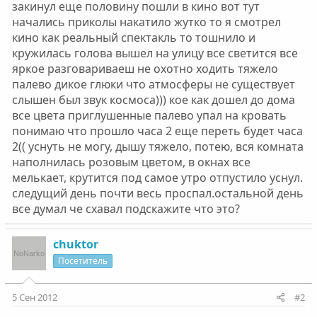
закинул еще половину пошли в кино вот тут
начались приколы накатило жутко то я смотрел
кино как реальный спектакль то тошнило и
кружилась голова вышел на улицу все светится все
яркое разговариваеш не охотно ходить тяжело
палево дикое глюки что атмосферы не существует
слышен был звук космоса))) кое как дошел до дома
все цвета приглушенные палево упал на кровать
понимаю что прошло часа 2 еще переть будет часа
2(( уснуть не могу, дышу тяжело, потею, вся комната
наполнилась розовым цветом, в окнах все
мелькает, крутится под самое утро отпустило уснул.
следущий день почти весь проспал.остальной день
все думал че схавал подскажите что это?
chuktor
Посетитель
5 Сен 2012
#2