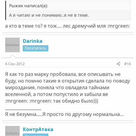
Рыжик написал(а):
А я читаю и не понимаю..я не в теме.
а кто в теме то? я тож.... лес дремучий мля :mrgreen:
Darinka
Посетитель
6 Сен 2012
#16
Я как то раз марку пробовала, все описывать не
буду, но помню такие я открытия сделала по поводу
мироздания, поняла что овладела тайнами
вселенной, а потом попустило и забыла ве
:mrgreen: :mrgreen: так обидно было)))
_________________
Я не безумна.....Я просто по другому нормальна...
КонтрАтака