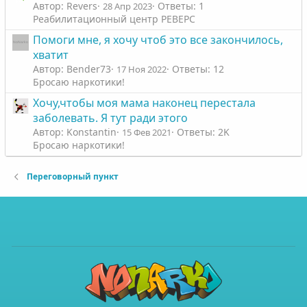
Автор: Revers
Ответы: 1
28 Апр 2023
Реабилитационный центр РЕВЕРС
Помоги мне, я хочу чтоб это все закончилось,
хватит
Автор: Bender73
Ответы: 12
17 Ноя 2022
Бросаю наркотики!
Хочу,чтобы моя мама наконец перестала
заболевать. Я тут ради этого
Автор: Konstantin
Ответы: 2K
15 Фев 2021
Бросаю наркотики!
Переговорный пункт