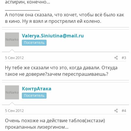
аспирин, конечно...
_________________
А потом она сказала, что хочет, чтобы всё было как
в кино. Ну я взял и прострелил ей колено.
Valerya.Siniutina@mail.ru
Посетитель
5 Сен 2012
#3
Ну тебе же сказали что это, когда давали. Откуда
такое не доверие?зачем переспрашиваешь?
КонтрАтака
Посетитель
5 Сен 2012
#4
Очень похоже на действие таблов(экстази)
прокапанных лизергином...