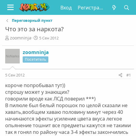
Вход
Регистрация
Переговорный пункт
Что это за наркота?
А
Д
zoomninja
5 Сен 2012
в
а
т
т
zoomninja
о
а
Посетитель
р
н
т
а
е
ч
5 Сен 2012
#1
м
а
ы
л
короче попробывал тут))
а
спрошу может у знающих?
говорили вроде как ЛСД поверил ***)
В пилюле был белый порошок по целой сказали не
хавать,вообщем хаваю половину минут через 40
начинаются эфекты усиление цвета вкуса легкое
опьянение тошнит все предметы кажутся не такими
так я гонял по району часа 3-4 эфекты закончились