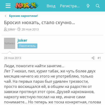
Вход
Регистрация
Бросаю наркотики!
Бросил нюхать, стало скучно...
А
Д
Joker
28 Ноя 2013
в
а
т
т
Joker
о
а
Посетитель
р
н
т
а
е
ч
28 Ноя 2013
#1
м
а
ы
л
Люди, помогите найти занятие...
а
Лет 7 нюхал, пил, курил табак, же чуть более двух
месяцев ничего из этого не употребляю, только
чай. На первых парах был удивлен трезвости,
просто восхищался ей, в общем на радостях от
завязки протянул этот срок. Друзей наркоманов,
наркоту местную послал на хер, иначе сами
понимаете... Но теперь же тоска конкретная, голова