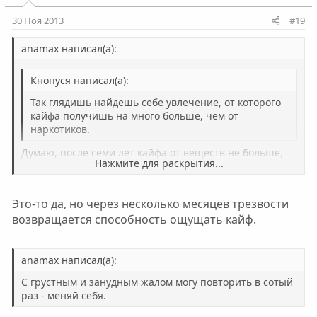
30 Ноя 2013
#19
anamax написал(а):
Кнопуся написал(а):
Так глядишь найдешь себе увлечение, от которого
кайфа получишь на много больше, чем от
наркотиков.
Думаю, после семи лет кайфа от веществ не больше,
Нажмите для раскрытия...
чем от манной каши на голодный желудок))))
Нажмите для раскрытия...
Это-то да, но через несколько месяцев трезвости
возвращается способность ощущать кайф.
anamax написал(а):
С грустным и занудным жалом могу повторить в сотый
раз - меняй себя.