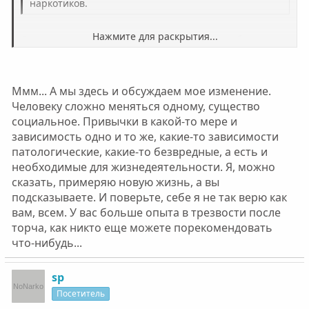
наркотиков.
Нажмите для раскрытия...
Думаю, после семи лет кайфа от веществ не больше,
чем от манной каши на голодный желудок))))
Нажмите для раскрытия...
С грустным и занудным жалом могу повторить в сотый
Ммм... А мы здесь и обсуждаем мое изменение.
раз - меняй себя. Ни одно увлечение не даст тебе
ощущения полноты жизни, если ты останешься в
Человеку сложно меняться одному, существо
состоянии, которое привело тебя к употреблению.
социальное. Привычки в какой-то мере и
зависимость одно и то же, какие-то зависимости
патологические, какие-то безвредные, а есть и
необходимые для жизнедеятельности. Я, можно
сказать, примеряю новую жизнь, а вы
подсказываете. И поверьте, себе я не так верю как
вам, всем. У вас больше опыта в трезвости после
торча, как никто еще можете порекомендовать
что-нибудь...
sp
Посетитель