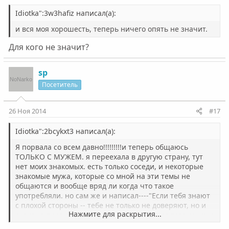
Idiotka":3w3hafiz написал(а):
и вся моя хорошесть, теперь ничего опять не значит.
Для кого не значит?
sp
Посетитель
26 Ноя 2014
#17
Idiotka":2bcykxt3 написал(а):
Я порвала со всем давно!!!!!!!!!и теперь общаюсь
ТОЛЬКО С МУЖЕМ. я переехала в другую страну, тут
нет моих знакомых. есть только соседи, и некоторые
знакомые мужа, которые со мной на эти темы не
общаются и вообще вряд ли когда что такое
употребляли. но сам же и написал----"Если тебя знают
с плохой стороны -- тебе не только не доверяют, но и
Нажмите для раскрытия...
активно противодействуют, независимо от того какими
намерениями ты руководствуешься. И эти