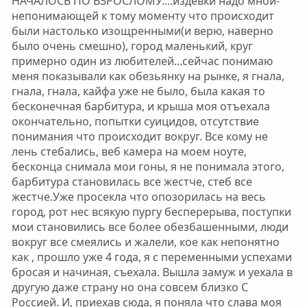
НАЧАЛОСЬ ПО ВЗРОСЛОМУ....издевки надо мной-
непонимающей к тому моменту что происходит
были настолько изощренными(и верю, наверно
было очень смешно), город маленький, круг
примерно один из любителей...сейчас понимаю
меня показывали как обезьянку на рынке, я гнала,
гнала, гнала, кайфа уже не было, была какая то
бесконечная барбитура, и крыша моя отъехала
окончательно, попытки суицидов, отсутствие
понимания что происходит вокруг. Все кому не
лень стебались, веб камера на моем ноуте,
бесконца снимала мои гоны, я не понимала этого,
барбитура становилась все жестче, стеб все
жестче.Уже просекла что опозорилась на весь
город, рот нес всякую пургу бесперерыва, поступки
мои становились все более обезбашенными, люди
вокруг все смеялись и жалели, кое как непонятно
как , прошло уже 4 года, я с переменными успехами
бросая и начиная, съехала. Вышла замуж и уехала в
другую даже страну но она совсем близко С
Россией. И, приехав сюда, я поняла что слава моя