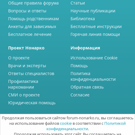
Общие правила форума
Статьи
Вопросы и ответы
Научные публикации
Помощь родственникам
Библиотека
Анкеты для зависимых
Бесплатные инструкции
Бесплатное лечение
Горячая линия помощи
Проект Нонарко
Информация
О проекте
Использование Cookie
Врачи и эксперты
Помощь
Ответы специалистов
Политика
конфиденциальности
Профилактика
наркомании
Обратная связь
СМИ о проекте
Согласие
Юридическая помощь
Продолжая пользоваться сайтом forum-nonarko.ru, вы соглашаетесь
на использование файлов
cookie
в соответствии с
Политикой
конфиденциальности.
Продолжая использовать этот сайт, Вы соглашаетесь на