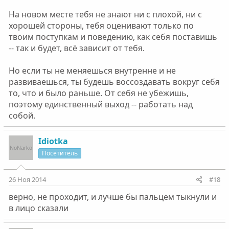
представления меняются довольно медленно, под
На новом месте тебя не знают ни с плохой, ни с
давлением очевидных фактов.", в этом основная и есть
хорошей стороны, тебя оценивают только по
часть проблемы, сюда это дерьмо активно
просочилось. и вся моя хорошесть, теперь ничего
твоим поступкам и поведению, как себя поставишь
опять не значит.
-- так и будет, всё зависит от тебя.
Но если ты не меняешься внутренне и не
развиваешься, ты будешь воссоздавать вокруг себя
то, что и было раньше. От себя не убежишь,
поэтому единственный выход -- работать над
собой.
Idiotka
Посетитель
26 Ноя 2014
#18
верно, не проходит, и лучше бы пальцем тыкнули и
в лицо сказали