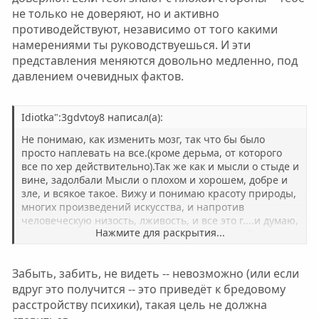
не только не доверяют, но и активно
противодействуют, независимо от того какими
намерениями ты руководствуешься. И эти
представления меняются довольно медленно, под
давлением очевидных фактов.
Idiotka":3gdvtoy8 написал(а):
Не понимаю, как изменить мозг, так что бы было
просто наплевать на все.(кроме дерьма, от которого
все по хер действительно).Так же как и мысли о стыде и
вине, задолбали Мысли о плохом и хорошем, добре и
зле, и всякое такое. Вижу и понимаю красоту природы,
многих произведений искусства, и напротив
человеческую низость, лживость, и все это г....и думаю,
Нажмите для раскрытия...
думаю, думаю, размышляю, мля...смысла особого в
этом нет, да да знаю, но как не видеть, как забыть? как
забИть???
Забыть, забить, не видеть -- невозможно (или если
вдруг это получится -- это приведёт к бредовому
расстройству психики), такая цель не должна