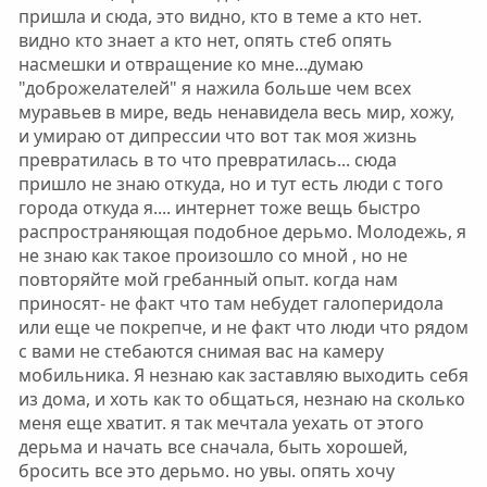
пришла и сюда, это видно, кто в теме а кто нет.
видно кто знает а кто нет, опять стеб опять
насмешки и отвращение ко мне...думаю
"доброжелателей" я нажила больше чем всех
муравьев в мире, ведь ненавидела весь мир, хожу,
и умираю от дипрессии что вот так моя жизнь
превратилась в то что превратилась... сюда
пришло не знаю откуда, но и тут есть люди с того
города откуда я.... интернет тоже вещь быстро
распространяющая подобное дерьмо. Молодежь, я
не знаю как такое произошло со мной , но не
повторяйте мой гребанный опыт. когда нам
приносят- не факт что там небудет галоперидола
или еще че покрепче, и не факт что люди что рядом
с вами не стебаются снимая вас на камеру
мобильника. Я незнаю как заставляю выходить себя
из дома, и хоть как то общаться, незнаю на сколько
меня еще хватит. я так мечтала уехать от этого
дерьма и начать все сначала, быть хорошей,
бросить все это дерьмо. но увы. опять хочу