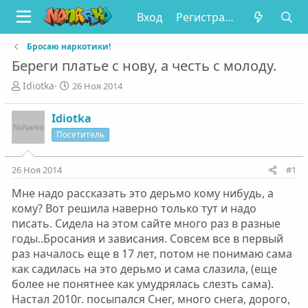
Вход
Регистрация
Бросаю наркотики!
Береги платье с нову, а честь с молоду.
А
Д
Idiotka
26 Ноя 2014
в
а
т
т
Idiotka
о
а
Посетитель
р
н
т
а
е
ч
26 Ноя 2014
#1
м
а
ы
л
Мне надо рассказать это дерьмо кому нибудь, а
а
кому? Вот решила наверно только тут и надо
писать. Сидела на этом сайте много раз в разные
годы..Бросания и зависания. Совсем все в первый
раз началось еще в 17 лет, потом не понимаю сама
как садилась на это дерьмо и сама слазила, (еще
более не понятнее как умудрялась слезть сама).
Настал 2010г. посыпался Снег, много снега, дорого,