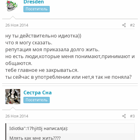
Dresden
Посетитель
26 Ноя 2014
#2
ну ты действительно идиотка))
что я могу сказать.
репутация моя приказала долго жить.
но есть люди,которые меня понимают,принимают и
общаются.
тебе главное не закрываться.
ты сейчас в употреблении или нет,я так не поняла?
Сестра Сна
Посетитель
26 Ноя 2014
#3
Idiotka":17hjit0j написал(а):
Млять как мне жить????