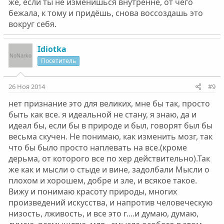
же, если ты не изменишься внутренне, от чего
бежала, к тому и придёшь, снова воссоздашь это
вокруг себя.
Idiotka
Посетитель
26 Ноя 2014
#9
нет признание это для великих, мне бы так, просто
быть как все. я идеальной не стану, я знаю, да и
идеал бы, если бы в природе и был, говорят был бы
весьма скучен. Не понимаю, как изменить мозг, так
что бы было просто наплевать на все.(кроме
дерьма, от которого все по хер действительно).Так
же как и мысли о стыде и вине, задолбали Мысли о
плохом и хорошем, добре и зле, и всякое такое.
Вижу и понимаю красоту природы, многих
произведений искусства, и напротив человеческую
низость, лживость, и все это г....и думаю, думаю,