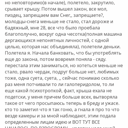
но неповторимо(в начале), полетело, закрутило,
срывает крышу. Потом вышел закон, все мол,
пиздец, запрещаем вам Снег,, запрещаете?,
молодцы-снега меньше не стало, стал дороже и
бадяжный, мне 28, все что было проебала
благополучно, вокруг одна чесотка(полная машина
дергающихся непонятных личностей, с одной
целью, которая нас объединяла), полетели деньки.
Полетела я. Начала банковать, что бы употреблять
еще до закона, потом вовремя поняла - сяду.
перестала этим заниматься, но хотеться меньше не
стало, рвало чердак, подруг больше нет, любимых
тоже, одна суета, суета, ,, сейчас понимаю сколько
раз меня потчивали то ли галоперидолом, то ли
еще какой психотропкой, факт, крыша ехала не
подетски, у меня причем больше всех, вытворяла
такое от чего просыпаюсь теперь в бреду и ужасе.
кто то заметил что я так гоню, а гнала я про то что
везде камеры и за мной наблюдают, этим подала
определенным лицам идею и ВОТ ТУТ ВСЕ