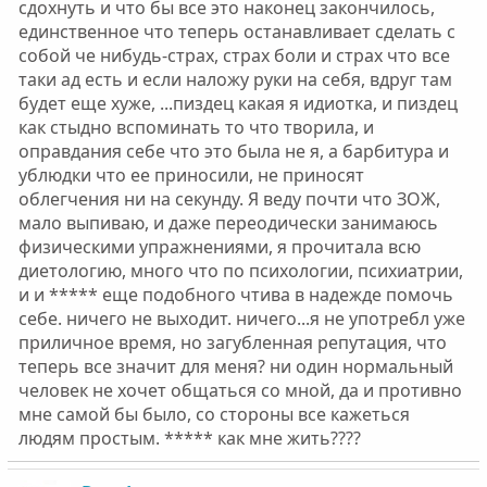
сдохнуть и что бы все это наконец закончилось,
единственное что теперь останавливает сделать с
собой че нибудь-страх, страх боли и страх что все
таки ад есть и если наложу руки на себя, вдруг там
будет еще хуже, ...пиздец какая я идиотка, и пиздец
как стыдно вспоминать то что творила, и
оправдания себе что это была не я, а барбитура и
ублюдки что ее приносили, не приносят
облегчения ни на секунду. Я веду почти что ЗОЖ,
мало выпиваю, и даже переодически занимаюсь
физическими упражнениями, я прочитала всю
диетологию, много что по психологии, психиатрии,
и и ***** еще подобного чтива в надежде помочь
себе. ничего не выходит. ничего...я не употребл уже
приличное время, но загубленная репутация, что
теперь все значит для меня? ни один нормальный
человек не хочет общаться со мной, да и противно
мне самой бы было, со стороны все кажеться
людям простым. ***** как мне жить????