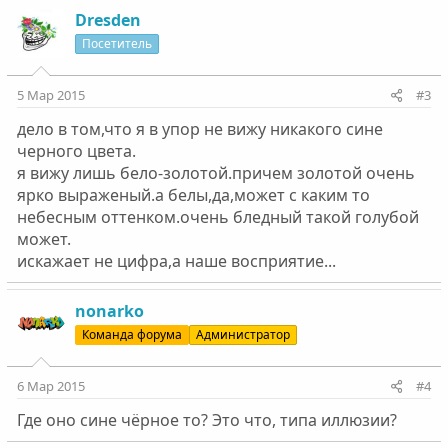
Dresden
Посетитель
5 Мар 2015
#3
дело в том,что я в упор не вижу никакого сине
черного цвета.
я вижу лишь бело-золотой.причем золотой очень
ярко выраженый.а белы,да,может с каким то
небесным оттенком.очень бледный такой голубой
может.
искажает не цифра,а наше восприятие...
nonarko
Команда форума
Администратор
6 Мар 2015
#4
Где оно сине чёрное то? Это что, типа иллюзии?