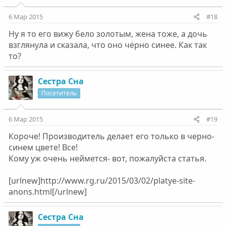
6 Мар 2015
#18
Ну я то его вижу бело золотым, жена тоже, а дочь
взглянула и сказала, что оно чёрно синее. Как так
то?
Сестра Сна
Посетитель
6 Мар 2015
#19
Короче! Производитель делает его только в черно-
синем цвете! Все!
Кому уж очень неймется- вот, пожалуйста статья.
[urlnew]http://www.rg.ru/2015/03/02/platye-site-
anons.html[/urlnew]
Сестра Сна