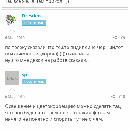
Так все же...в чем прикол??))
Dresden
Посетитель
6 Мар 2015
#9
по телеку сказали,что те,кто видит сине-черный,тот
психически не здоров)))))))) ыыыыыы
ну это мне девки на работе сказали...
sp
Посетитель
6 Мар 2015
#10
Освещение и цветокоррекцию можно сделать так,
что оно будет хоть зелёное. По таким фоткам
ничего не понятно и спорить тут не о чем.