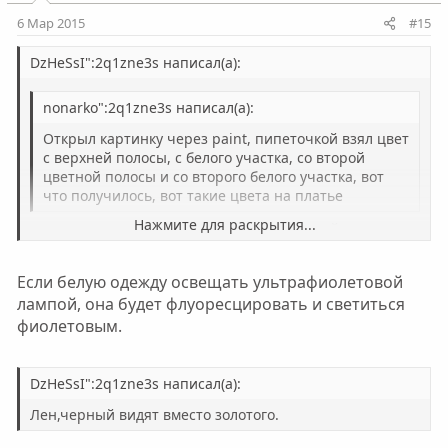
6 Мар 2015
#15
DzHeSsI":2q1zne3s написал(а):
nonarko":2q1zne3s написал(а):
Открыл картинку через paint, пипеточкой взял цвет
с верхней полосы, с белого участка, со второй
цветной полосы и со второго белого участка, вот
что получилось, вот такие цвета на платье
Нажмите для раскрытия...
ну и че получилось? чуть фиолетовый какой то с
затуманенным золотым...
Нажмите для раскрытия...
Если белую одежду освещать ультрафиолетовой
лампой, она будет флуоресцировать и светиться
фиолетовым.
DzHeSsI":2q1zne3s написал(а):
Лен,черный видят вместо золотого.