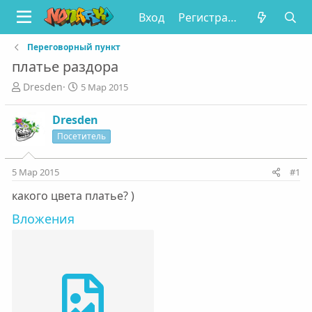
Вход
Регистрация
Переговорный пункт
платье раздора
А
Д
Dresden
5 Мар 2015
в
а
т
т
Dresden
о
а
Посетитель
р
н
т
а
е
ч
5 Мар 2015
#1
м
а
ы
л
какого цвета платье? )
а
Вложения