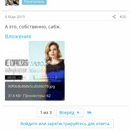
Посетитель
6 Мар 2015
#20
А это, собственно, сабж.
Вложения
90f064b868e5cd0d6079.jpg
31.6 KB · Просмотры: 62
Last
1 из 3
Вперёд
Войдите или зарегистрируйтесь для ответа.