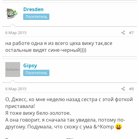
Dresden
Посетитель
6 Мар 2015
#7
на работе одна я из всего цеха вижу так,все
остальные видят сине-черный))))
Gipsy
Посетитель
6 Мар 2015
#8
О, Джесс, ко мне неделю назад сестра с этой фоткой
приставала!
Я тоже вижу бело-золотое.
А она говорит, я сначала так увидела, потому по-
другому. Подумала, что схожу с ума &^Komp