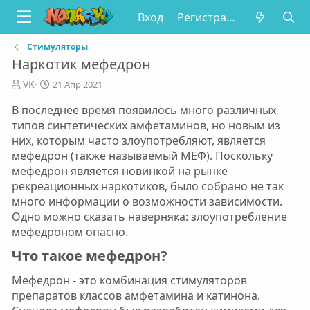
Вход
Регистрация
Стимуляторы
Наркотик мефедрон
А
Д
VK
21 Апр 2021
в
а
В последнее время появилось много различных
т
т
о
а
типов синтетических амфетаминов, но новым из
р
п
них, которым часто злоупотребляют, является
у
мефедрон (также называемый МЕФ). Поскольку
б
мефедрон является новинкой на рынке
л
рекреационных наркотиков, было собрано не так
и
много информации о возможности зависимости.
к
а
Одно можно сказать наверняка: злоупотребление
ц
мефедроном опасно.
и
Что такое мефедрон?​
и
Мефедрон - это комбинация стимуляторов
препаратов классов амфетамина и катинона.