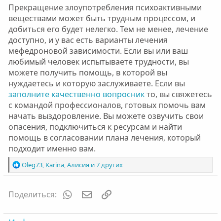
Прекращение злоупотребления психоактивными
веществами может быть трудным процессом, и
добиться его будет нелегко. Тем не менее, лечение
доступно, и у вас есть варианты лечения
мефедроновой зависимости. Если вы или ваш
любимый человек испытываете трудности, вы
можете получить помощь, в которой вы
нуждаетесь и которую заслуживаете. Если вы
заполните качественно вопросник
то, вы свяжетесь
с командой профессионалов, готовых помочь вам
начать выздоровление. Вы можете озвучить свои
опасения, подключиться к ресурсам и найти
помощь в согласовании плана лечения, который
подходит именно вам.
Р
Oleg73
,
Karinа
,
Алисия
и 7 других
е
а
к
WhatsApp
Электронная почта
Ссылка
Поделиться:
ц
и
и