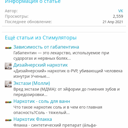
Информация о статье
:
Автор
VK
Просмотры
2,559
Последнее обновление
21 Апр 2021
Ещё статьи из Стимуляторы
Зависимость от габапентина
Габапентин — это лекарство, используемое при
судорогах и нервных болях...
Дизайнерский наркотик
«Дизайнерский» наркотик α-PVP, убивающий человека
изнутри Ученые...
Экстази (Молли)
Вред экстази (МДМА): от эйфории до гниения зубов и
передозировки...
Наркотик - соль для ванн
Что такое наркотик соль и в чем его главная
опасность?Соль - тяжелый...
Наркотик Флакка
Флакка - синтетический препарат (а́льфа-