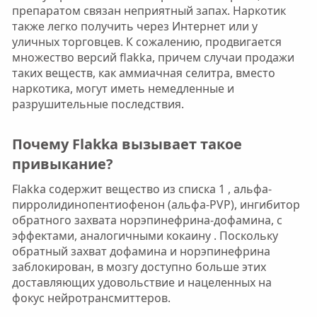
препаратом связан неприятный запах. Наркотик
также легко получить через Интернет или у
уличных торговцев. К сожалению, продвигается
множество версий flakka, причем случаи продажи
таких веществ, как аммиачная селитра, вместо
наркотика, могут иметь немедленные и
разрушительные последствия.
Почему Flakka вызывает такое
привыкание?​
Flakka содержит вещество из списка 1 , альфа-
пирролидинопентиофенон (альфа-PVP), ингибитор
обратного захвата норэпинефрина-дофамина, с
эффектами, аналогичными кокаину . Поскольку
обратный захват дофамина и норэпинефрина
заблокирован, в мозгу доступно больше этих
доставляющих удовольствие и нацеленных на
фокус нейротрансмиттеров.