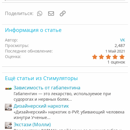
е
а
к
WhatsApp
Электронная почта
Ссылка
Поделиться:
ц
и
и
Информация о статье
:
Автор
VK
Просмотры
2,487
Последнее обновление
1 Май 2021
5
Оценка
.
1 оценок
0
0
з
Ещё статьи из Стимуляторы
в
ё
Зависимость от габапентина
з
д
Габапентин — это лекарство, используемое при
судорогах и нервных болях...
Дизайнерский наркотик
«Дизайнерский» наркотик α-PVP, убивающий человека
изнутри Ученые...
Экстази (Молли)