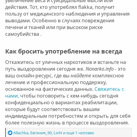
увеличение веса и суицидальные мысли или
действия. Тот, кто употреблял flakka, получит
пользу от медицинского наблюдения и управления
выводами. Особенно в случаях повреждения
печени и тканей или при высоком риске
самоубийства .
Как бросить употребление на всегда​
Откажитесь от уличных наркотиков и встаньте на
путь выздоровления сегодня же.
Nonarko.info
- это
ваш онлайн-ресурс, где вы
найдете
комплексное
лечение и профессиональную поддержку,
основанное на фактических данных.
Свяжитесь с
нами,
чтобы поговорить с кем-нибудь сегодня
конфиденциально о вариантах реабилитации,
которые будут соответствовать вашим
индивидуальным потребностям и открыть для себя
более полезную жизнь в процессе выздоровления.
Р
Allachka
,
Евгения_90
,
LioN
и ещё 1 человек