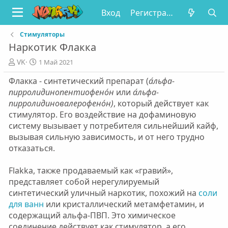
Вход
Регистрация
Стимуляторы
Наркотик Флакка
А
Д
VK
1 Май 2021
в
а
Флакка - синтетический препарат (
а́льфа-
т
т
о
а
пирролидинопентиофено́н
или
а́льфа-
р
п
пирролидиновалерофено́н)
, который действует как
у
стимулятор. Его воздействие на дофаминовую
б
систему вызывает у потребителя сильнейший кайф,
л
вызывая сильную зависимость, и от него трудно
и
отказаться.
к
а
ц
Flakka, также продаваемый как «гравий»,
и
представляет собой нерегулируемый
и
синтетический уличный наркотик, похожий на
соли
для ванн
или кристаллический метамфетамин, и
содержащий альфа-ПВП. Это химическое
соединение действует как стимулятор, а его