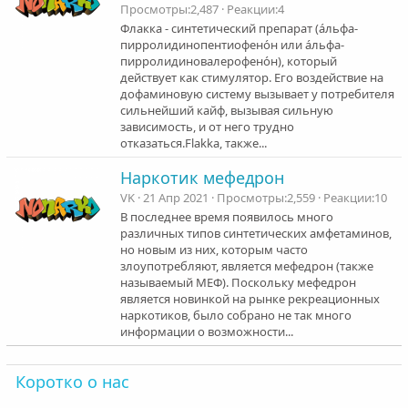
.
Просмотры
2,487
Реакции
4
0
0
Флакка - синтетический препарат (а́льфа-
з
пирролидинопентиофено́н или а́льфа-
в
пирролидиновалерофено́н), который
ё
з
действует как стимулятор. Его воздействие на
д
дофаминовую систему вызывает у потребителя
сильнейший кайф, вызывая сильную
зависимость, и от него трудно
отказаться.Flakka, также...
Наркотик мефедрон
VK
21 Апр 2021
Просмотры
2,559
Реакции
10
В последнее время появилось много
различных типов синтетических амфетаминов,
но новым из них, которым часто
злоупотребляют, является мефедрон (также
называемый МЕФ). Поскольку мефедрон
является новинкой на рынке рекреационных
наркотиков, было собрано не так много
информации о возможности...
Коротко о нас