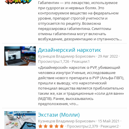
Габапентин — это лекарство, используемое
при судорогах и нервных болях. Это
контролируемое вещество на федеральном
уровне, препарат строгой учетности и
отпускается по рецепту. Возможна
передозировка габапентина. Симптомы
отмены габапентина могут включать
возбуждение, дезориентацию и спутанность...
Дизайнерский наркотик
Кузнецов Владимир Борисович
29 Авг 2022
Просмотры
1,726
Реакции
1
«Дизайнерский» наркотик α-PVP, убивающий
человека изнутри Ученые, исследовавшие
действие нового препарата α-PVP (Альфа-ПВП),
пришли к выводу, что наркотический
потенциал вещества является приблизительно
таким же, как и традиционные «соли для ванн»
(МДПВ). Ранее, высказывались
предположения, что...
Экстази (Молли)
Кузнецов Владимир Борисович
15 Май 2021
5
Просмотры
2,379
Реакции
2