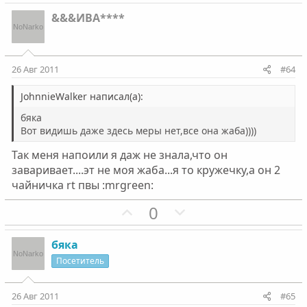
о
о
о
е
л
з
л
г
&&&ИВА****
о
и
о
а
с
т
с
т
и
и
26 Авг 2011
#64
в
в
н
н
JohnnieWalker написал(а):
ы
ы
бяка
й
й
Вот видишь даже здесь меры нет,все она жаба))))
г
г
Так меня напоили я даж не знала,что он
о
о
заваривает....эт не моя жаба...я то кружечку,а он 2
л
л
чайничка rt пвы :mrgreen:
о
о
П
Н
0
с
с
о
е
з
г
бяка
и
а
Посетитель
т
т
и
и
26 Авг 2011
#65