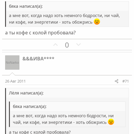
в
в
н
н
бяка написал(а):
ы
ы
а мне вот, когда надо хоть немного бодрости, ни чай,
й
й
ни кофе, ни энергетики - хоть обожрись
г
г
а ты кофе с колой пробовала?
о
о
л
л
П
Н
0
о
о
о
е
с
с
з
г
&&&ИВА****
и
а
т
т
и
и
26 Авг 2011
#71
в
в
н
н
Лёля написал(а):
ы
ы
бяка написал(а):
й
й
г
г
а мне вот, когда надо хоть немного бодрости, ни
о
о
чай, ни кофе, ни энергетики - хоть обожрись
л
л
а ты кофе с колой пробовала?