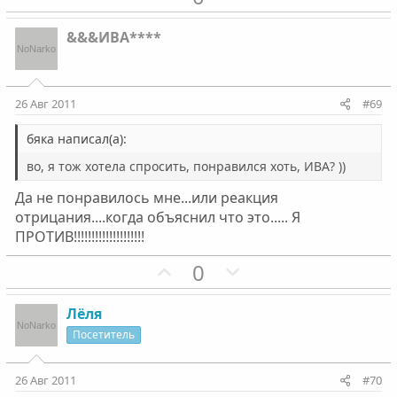
о
е
л
л
з
г
о
о
&&&ИВА****
и
а
с
с
т
т
и
и
26 Авг 2011
#69
в
в
н
н
бяка написал(а):
ы
ы
во, я тож хотела спросить, понравился хоть, ИВА? ))
й
й
Да не понравилось мне...или реакция
г
г
отрицания....когда объяснил что это..... Я
о
о
ПРОТИВ!!!!!!!!!!!!!!!!!!!!
л
л
о
П
о
Н
0
с
о
с
е
з
г
Лёля
и
а
Посетитель
т
т
и
и
26 Авг 2011
#70