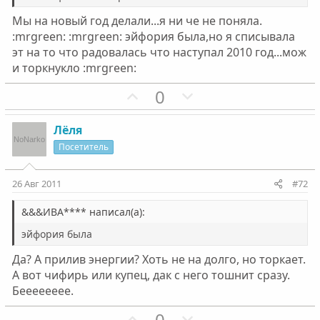
о
о
Мы на новый год делали...я ни че не поняла.
с
с
:mrgreen: :mrgreen: эйфория была,но я списывала
эт на то что радовалась что наступал 2010 год...мож
и торкнукло :mrgreen:
П
Н
0
о
е
з
г
Лёля
и
а
Посетитель
т
т
и
и
26 Авг 2011
#72
в
в
н
н
&&&ИВА**** написал(а):
ы
ы
эйфория была
й
й
Да? А прилив энергии? Хоть не на долго, но торкает.
г
г
А вот чифирь или купец, дак с него тошнит сразу.
о
о
Бееееееее.
л
л
о
П
о
Н
0