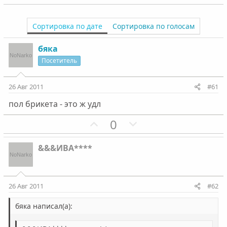
Сортировка по дате
Сортировка по голосам
бяка
Посетитель
26 Авг 2011
#61
пол брикета - это ж удл
П
Н
0
о
е
з
г
&&&ИВА****
и
а
т
т
и
и
26 Авг 2011
#62
в
в
н
н
бяка написал(а):
ы
ы