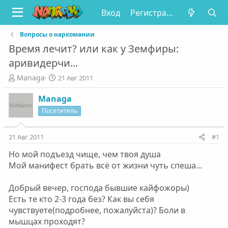
Вход
Регистрация
Вопросы о наркомании
Время лечит? или как у Земфиры:
аривидерчи...
А
Д
Managa
21 Авг 2011
в
а
т
т
Managa
о
а
Посетитель
р
н
т
а
е
ч
21 Авг 2011
#1
м
а
Но мой подъезд чище, чем твоя душа
ы
л
а
Мой манифест брать всё от жизни чуть спеша...
Добрый вечер, господа бывшие кайфожоры)
Есть те кто 2-3 года без? Как вы себя
чувствуете(подробнее, пожалуйста)? Боли в
мышцах проходят?