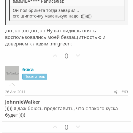
&&&ИВА**** написал(а):
й
й
г
г
Он пол брикета тогда заварил...
о
о
его щипоточку маленькую надо! )))))))))
л
л
о
о
;uo ;uo ;uo ;uo ;uo Ну ват видишь опять
воспользовались моей беззащитностью и
с
с
доверием к людям :mrgreen:
П
Н
0
о
е
з
г
бяка
и
а
Посетитель
т
т
и
и
26 Авг 2011
#63
в
в
JohnnieWalker
н
н
))))) я даж боюсь представить, что с такого куска
ы
ы
будет ))))
й
й
г
П
г
Н
0