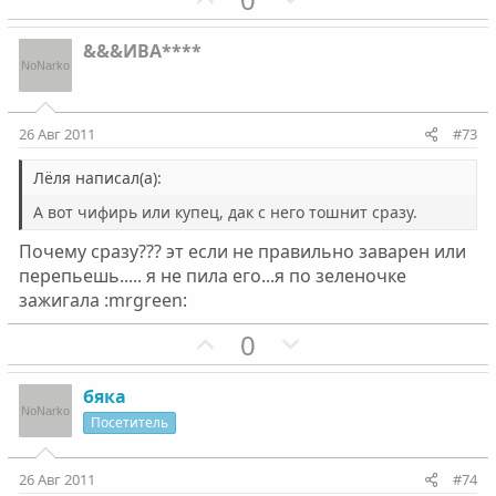
с
о
с
е
з
г
&&&ИВА****
и
а
т
т
и
и
26 Авг 2011
#73
в
в
н
н
Лёля написал(а):
ы
ы
А вот чифирь или купец, дак с него тошнит сразу.
й
й
Почему сразу??? эт если не правильно заварен или
г
г
перепьешь..... я не пила его...я по зеленочке
о
о
зажигала :mrgreen:
л
л
о
П
о
Н
0
с
о
с
е
з
г
бяка
и
а
Посетитель
т
т
и
и
26 Авг 2011
#74