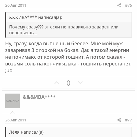
с
с
и
и
26 Авг 2011
#76
в
в
н
н
&&&ИВА**** написал(а):
ы
ы
Почему сразу??? эт если не правильно заварен или
й
й
перепьешь....
г
г
Ну, сразу, когда выпьешь и беееее. Мне мой муж
о
о
заваривал 3 с горкой на бокал. Дак я такой энергии
л
л
не понимаю, от которой тошнит. А потом сказал -
о
о
возьми соль на кончик языка - тошнить перестанет.
с
с
;uo
П
Н
0
о
е
з
г
&&&ИВА****
и
а
т
т
и
и
26 Авг 2011
#77
в
в
н
н
Лёля написал(а):