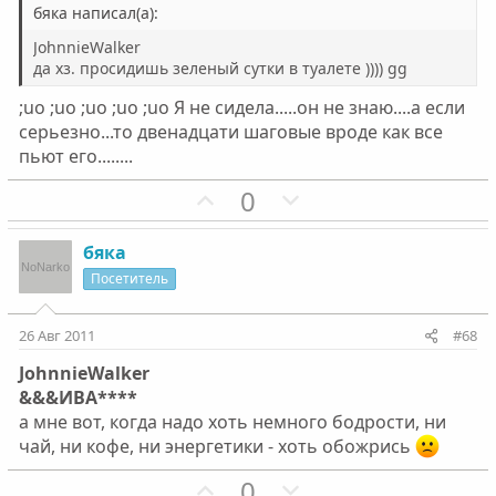
н
н
бяка написал(а):
ы
ы
JohnnieWalker
й
й
да хз. просидишь зеленый сутки в туалете )))) gg
г
г
;uo ;uo ;uo ;uo ;uo Я не сидела.....он не знаю....а если
о
о
серьезно...то двенадцати шаговые вроде как все
л
л
пьют его........
о
о
П
Н
0
с
с
о
е
з
г
бяка
и
а
Посетитель
т
т
и
и
26 Авг 2011
#68
в
в
JohnnieWalker
н
н
&&&ИВА****
ы
ы
а мне вот, когда надо хоть немного бодрости, ни
й
й
чай, ни кофе, ни энергетики - хоть обожрись
г
г
П
Н
0
о
о