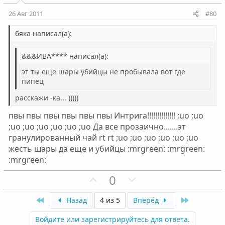
и
и
26 Авг 2011
#80
в
в
н
н
бяка написал(а):
ы
ы
&&&ИВА**** написал(а):
й
й
г
г
эт ты еще шары убийцы не пробывала вот где
о
о
пипец
л
л
расскажи -ка... )))))
о
о
пвы пвы пвы пвы пвы пвы Интрига!!!!!!!!!!!!!! ;uo ;uo
с
с
;uo ;uo ;uo ;uo ;uo ;uo Да все прозаично.......эт
гранулированный чай rt rt ;uo ;uo ;uo ;uo ;uo ;uo
жесть шары да еще и убийцы :mrgreen: :mrgreen:
:mrgreen:
П
Н
0
о
е
First
з
г
Last
Назад
4 из 5
Вперёд
и
а
Войдите или зарегистрируйтесь для ответа.