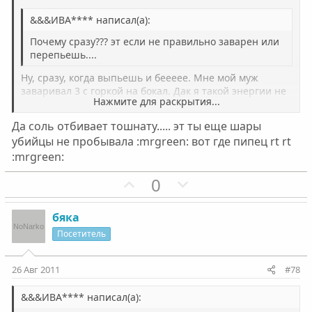
ы
ы
&&&ИВА**** написал(а):
й
й
г
г
Почему сразу??? эт если не правильно заварен или
о
о
перепьешь....
л
л
Ну, сразу, когда выпьешь и беееее. Мне мой муж
о
о
заваривал 3 с горкой на бокал. Дак я такой энергии не
Нажмите для раскрытия...
понимаю, от которой тошнит. А потом сказал - возьми
с
с
соль на кончик языка - тошнить перестанет. ;uo
Да соль отбивает тошнату..... эт ты еще шары
Нажмите для раскрытия...
убийцы не пробывала :mrgreen: вот где пипец rt rt
:mrgreen:
П
Н
0
о
е
з
г
бяка
и
а
Посетитель
т
т
и
и
26 Авг 2011
#78
в
в
н
н
&&&ИВА**** написал(а):