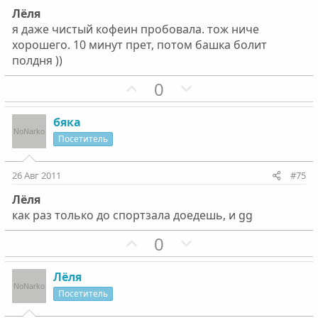
в
в
Лёля
н
н
я даже чистый кофеин пробовала. тож ниче
ы
ы
хорошего. 10 минут прет, потом башка болит
й
й
полдня ))
г
г
П
Н
0
о
о
о
е
л
л
з
г
о
о
бяка
и
а
с
с
Посетитель
т
т
и
и
26 Авг 2011
#75
в
в
Лёля
н
н
как раз только до спортзала доедешь, и gg
ы
ы
й
й
П
Н
0
г
г
о
е
о
о
з
г
Лёля
л
л
и
а
Посетитель
о
о
т
т