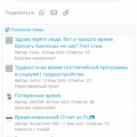
т
т
и
и
WhatsApp
Электронная почта
Ссылка
Поделиться:
в
в
н
н
ы
ы
Похожие темы
й
й
Здравствуйте люди. Вот и пришло время
г
г
бросать баклосан, но как? 7лет стаж .
о
о
Автор: тоха
Ответы: 65
16 Мар 2026
л
л
Бросаю наркотики!
о
о
Трудности во время постлечебной программы
с
с
в социуме| трудоустройство
Автор: svinx
Ответы: 20
13 Мар 2026
Переговорный пункт
Потерянное время
Автор: kent34
Ответы: 86
30 Май 2023
Бросаю наркотики!
Время изменений! Отчет из РЦ📷
Автор: Ассистент NN
Ответы: 15
11 Фев 2022
Новости с полей