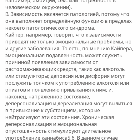
например, амбиции, секс или потребность в
человеческом окружении).
В. Зaвисимость являяется патологией, потому что
она выполняет определённую функцию в пределах
некоего патологического синдрома.
Кайпер, например, говорит, что к зависимости
приводят не только эмоциональные проблемы, но
и другие заболевания. То есть, по мнению Кайпера,
эмоциональная подавленность может служить
причиной появления зависимости от
растормаживающих средств, таких как алкоголь
или стимуляторы; депресия или дисфория могут
послужить толчком к употреблению алкоголя или
опиатов и появлению привыкания к ним; и,
наконец, напряжённое состояние,
деперсонализация и дереализация могут вылиться
в привыкание к субстанциям, которые
нейтрализуют эти состоянния. Хроническая
деперсонализация и эмоциональная
опустошенность стимулируют длительное
употребление каннабиса5,6. В данном случае