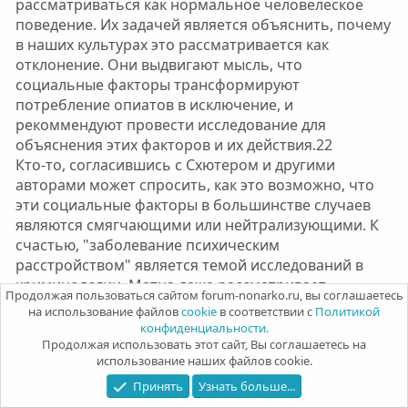
рассматриваться как нормальное человелеское
поведение. Их задачей является объяснить, почему
в наших культурах это рассматривается как
отклонение. Они выдвигают мысль, что
социальные факторы трансформируют
потребление опиатов в исключение, и
рекоммендуют провести исследование для
объяснения этих факторов и их действия.22
Кто-то, согласившись с Схютером и другими
авторами может спросить, как это возможно, что
эти социальные факторы в большинстве случаев
являются смягчающими или нейтрализующими. К
счастью, "заболевание психическим
расстройством" является темой исследований в
криминологии. Матца даже рассматривает
Продолжая пользоваться сайтом forum-nonarko.ru, вы соглашаетесь
концепцию патологии в этом контексте.23
на использование файлов
cookie
в соответствии с
Политикой
Концепция субкультуры занимает в этой связи
конфиденциальности.
важное место. В своей работе "Потребление
Продолжая использовать этот сайт, Вы соглашаетесь на
использование наших файлов cookie.
наркотиков и субкультура" Коэн показывает, как
влияние субкультур смягчает появления поведения,
Принять
Узнать больше...
на которое люди за пределами субкультуры