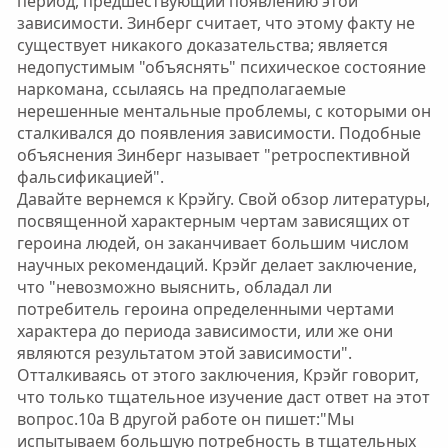
период, предшествующий появлению этой
зависимости. Зинберг считает, что этому факту не
существует никакого доказательства; является
недопустимым "объяснять" психическое состояние
наркомана, ссылаясь на предполагаемые
нерешенные ментальные проблемы, с которыми он
сталкивался до появления зависимости. Подобные
объяснения Зинберг называет "ретроспективной
фальсификацией".
Давайте вернемся к Крэйгу. Свой обзор литературы,
посвященной характерным чертам зависящих от
героина людей, он заканчивает большим числом
научных рекомендаций. Крэйг делает заключение,
что "невозможно выяснить, обладал ли
потребитель героина определенными чертами
характера до периода зависимости, или же они
являются результатом этой зависимости".
Отталкиваясь от этого заключения, Крэйг говорит,
что только тщательное изучение даст ответ на этот
вопрос.10a В другой работе он пишет:"Мы
испытываем большую потребность в тщательных