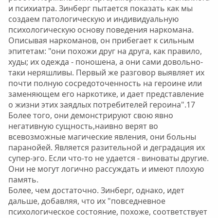
и психиатра. Зинберг пытается показать как мы
создаем патологическую и индивидуальную
психологическую основу поведения наркомана.
Описывая наркоманов, он прибегает к сильным
эпитетам: "они похожи друг на друга, как правило,
худы; их одежда - поношена, а они сами довольно-
таки неряшливы. Первый же разговор выявляет их
почти полную сосредоточенность на героине или
заменяющем его наркотике, и дает представление
о жизни этих заядлых потребителей героина".17
Более того, они демонстрируют свою явно
негативную сущность,наивно верят во
всевозможные магические явления, они больны
паранойей. Является разительной и деградация их
супер-эго. Если что-то не удается - виноваты другие.
Они не могут логично рассуждать и имеют плохую
память.
Более, чем достаточно. Зинберг, однако, идет
дальше, добавляя, что их "повседневное
психологическое состояние, похоже, соответствует