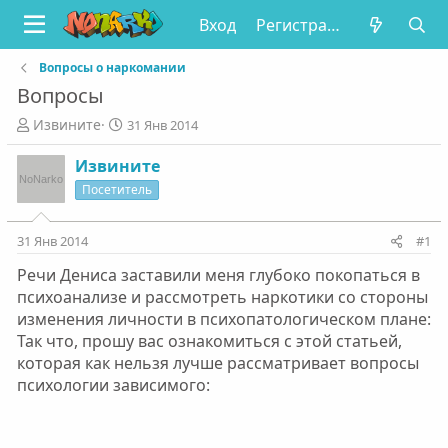
Вход
Регистрация
Вопросы о наркомании
Вопросы
А
Д
Извините
31 Янв 2014
в
а
т
т
Извините
о
а
Посетитель
р
н
т
а
е
ч
31 Янв 2014
#1
м
а
Речи Дениса заставили меня глубоко покопаться в
ы
л
а
психоанализе и рассмотреть наркотики со стороны
изменения личности в психопатологическом плане:
Так что, прошу вас ознакомиться с этой статьей,
которая как нельзя лучше рассматривает вопросы
психологии зависимого: