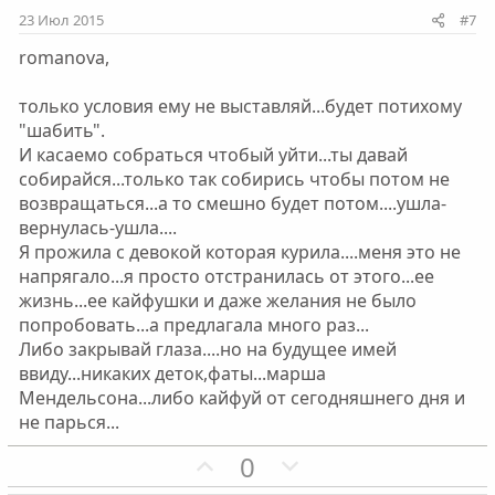
и
и
23 Июл 2015
#7
в
в
romanova,
н
н
ы
ы
только условия ему не выставляй...будет потихому
й
й
"шабить".
г
г
И касаемо собраться чтобый уйти...ты давай
о
о
собирайся...только так собирись чтобы потом не
л
л
возвращаться...а то смешно будет потом....ушла-
о
о
вернулась-ушла....
с
с
Я прожила с девокой которая курила....меня это не
напрягало...я просто отстранилась от этого...ее
жизнь...ее кайфушки и даже желания не было
попробовать...а предлагала много раз...
Либо закрывай глаза....но на будущее имей
ввиду...никаких деток,фаты...марша
Мендельсона...либо кайфуй от сегодняшнего дня и
не парься...
П
Н
0
о
е