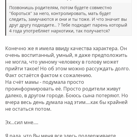
ы
ы
Позвонишь родителям, потом будете совместно
й
й
"бороться" за него, контролировать, мать будет
следить, замучаются и они и ты тоже. И что значит вы
г
г
друг другу подходите.. ? Тебе подходит парень который
о
о
4 года употребляет наркотики, так получается?
л
л
о
о
Конечно же я имела ввиду качества характера. Он
с
с
очень воспитанный, умный, я даже предположить
не могла, что умному человеку в голову может
прийти такое! Но об этом можно рассуждать долго.
Факт остаётся фактом к сожалению.
На счёт мамы - подумала просто
проинформировать её. Просто родители живут
далеко, в другом городе. Боюсь сына потеряют. Но
вчера весь день думала над этим....как бы крайней
не остаться потом.
Эх...сил мне....
Я рада, что Вы меня все здесь поддерживаете.