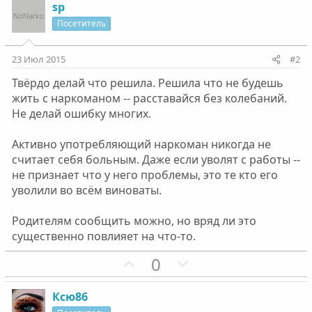
sp
Посетитель
23 Июл 2015
#2
Твёрдо делай что решила. Решила что не будешь
жить с наркоманом -- расставайся без колебаний.
Не делай ошибку многих.
Активно употребляющий наркоман никогда не
считает себя больным. Даже если уволят с работы --
не признает что у него проблемы, это те кто его
уволили во всём виноваты.
Родителям сообщить можно, но вряд ли это
существенно повлияет на что-то.
П
Н
0
о
е
з
г
Ксю86