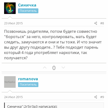
з
г
Синичка
и
а
Посетитель
т
т
и
и
23 Июл 2015
#8
в
в
Позвонишь родителям, потом будете совместно
н
н
"бороться" за него, контролировать, мать будет
ы
ы
следить, замучаются и они и ты тоже. И что значит
й
й
вы друг другу подходите.. ? Тебе подходит парень
г
г
который 4 года употребляет наркотики, так
о
о
получается?
л
л
П
Н
0
о
о
о
е
с
с
з
г
romanova
и
а
Посетитель
т
т
и
и
24 Июл 2015
#9
в
в
н
н
Синичка":2r5ir3a3 написал(а):