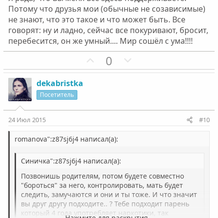
Потому что друзья мои (обычные не созависимые)
не знают, что это такое и что может быть. Все
говорят: ну и ладно, сейчас все покуривают, бросит,
перебесится, он же умный.... Мир сошёл с ума!!!!
П
Н
0
о
е
з
г
dekabristka
и
а
Посетитель
т
т
и
и
24 Июл 2015
#10
в
в
н
н
romanova":z87sj6j4 написал(а):
ы
ы
Синичка":z87sj6j4 написал(а):
й
й
г
г
Позвонишь родителям, потом будете совместно
о
о
"бороться" за него, контролировать, мать будет
следить, замучаются и они и ты тоже. И что значит
л
л
вы друг другу подходите.. ? Тебе подходит парень
о
о
который 4 года употребляет наркотики, так
Нажмите для раскрытия...