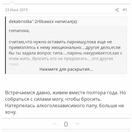
т
т
и
и
23 Июл 2015
#5
в
в
н
н
dekabristka":2r6bawzx написал(а):
ы
ы
romanova,
й
й
считаю,что нужно оставить парнишу,пока еще не
г
г
привязплпсь к нему эмоционально....другое дело,если
о
о
бы ты задала вопрос типа....парень накуривается,как с
л
л
этим жить ,бросить его не предлагать....это другая
о
о
тема.
Нажмите для раскрытия...
А тут видно что тебе это непритяно...и не надо идти
с
с
против своих желаний и комфорта.
Я бы бросила. Родителям говорить ничего не
нужно...это делу не поможет...
Встречаемся давно, живем вместе полтора года. Но
То что он тебе подходит...пока вы только начинаете
встречаться-лучше рвать сразу...ты еще не успела к
собраться с силами могу, чтобы бросить.
нему привыкнуть и быстро отвыкнешь от него,при
Натерпелась алкоголезависимого папу, больше не
условии если заблокируешь его,чтобы он лишний раз
хочу.
не бередил тебе душу
П
Н
0
о
е