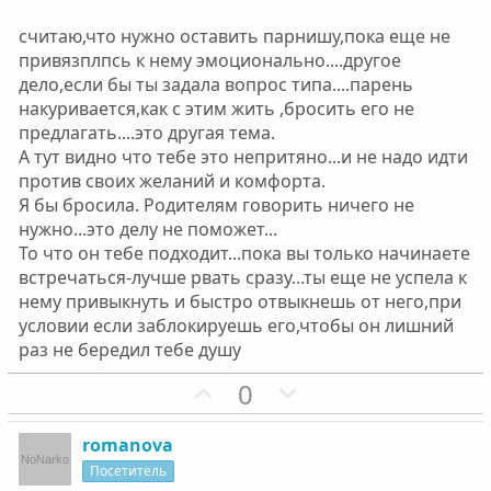
ы
ы
считаю,что нужно оставить парнишу,пока еще не
й
й
привязплпсь к нему эмоционально....другое
г
г
дело,если бы ты задала вопрос типа....парень
о
о
накуривается,как с этим жить ,бросить его не
л
л
предлагать....это другая тема.
о
о
А тут видно что тебе это непритяно...и не надо идти
с
с
против своих желаний и комфорта.
Я бы бросила. Родителям говорить ничего не
нужно...это делу не поможет...
То что он тебе подходит...пока вы только начинаете
встречаться-лучше рвать сразу...ты еще не успела к
нему привыкнуть и быстро отвыкнешь от него,при
условии если заблокируешь его,чтобы он лишний
раз не бередил тебе душу
П
Н
0
о
е
з
г
romanova
и
а
Посетитель