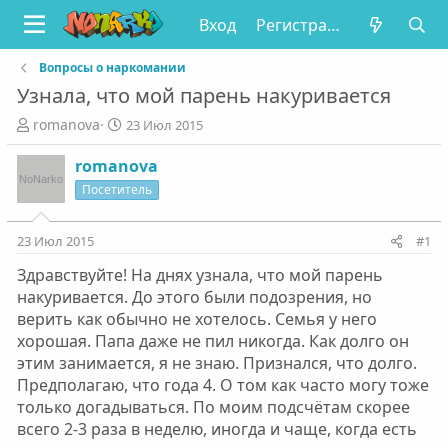
Вход
Регистрация
Вопросы о наркомании
Узнала, что мой парень накуривается
А
Д
romanova
23 Июл 2015
в
а
т
т
romanova
о
а
Посетитель
р
н
т
а
е
ч
23 Июл 2015
#1
м
а
Здравствуйте! На днях узнала, что мой парень
ы
л
а
накуривается. До этого были подозрения, но
верить как обычно не хотелось. Семья у него
хорошая. Папа даже не пил никогда. Как долго он
этим занимается, я не знаю. Признался, что долго.
Предполагаю, что года 4. О том как часто могу тоже
только догадываться. По моим подсчётам скорее
всего 2-3 раза в неделю, иногда и чаще, когда есть