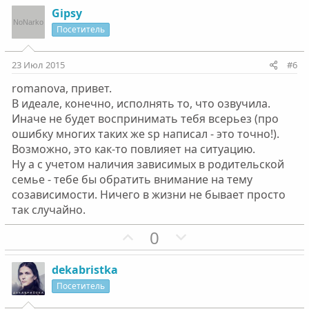
з
г
Gipsy
и
а
Посетитель
т
т
и
и
23 Июл 2015
#6
в
в
romanova, привет.
н
н
В идеале, конечно, исполнять то, что озвучила.
ы
ы
Иначе не будет воспринимать тебя всерьез (про
й
й
ошибку многих таких же sp написал - это точно!).
г
г
Возможно, это как-то повлияет на ситуацию.
о
о
Ну а с учетом наличия зависимых в родительской
л
л
семье - тебе бы обратить внимание на тему
о
о
созависимости. Ничего в жизни не бывает просто
с
с
так случайно.
П
Н
0
о
е
з
г
dekabristka
и
а
Посетитель
т
т