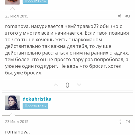
и
а
Посетитель
т
т
и
и
23 Июл 2015
#3
в
в
romanova, накуривается чем? травкой? обычно с
н
н
этого у многих всё и начинается. Если твоя позиция
ы
ы
то что ты не хочешь жить с наркоманом
й
й
действительно так важна для тебя, то лучше
г
г
действительно расстаться с ним на ранних стадиях,
о
о
тем более что он не просто пару раз попробовал, а
л
л
уже не один год курит. Не верь что бросит, хотел
о
о
бы, уже бросил.
с
с
П
Н
0
о
е
з
г
dekabristka
и
а
Посетитель
т
т
и
и
23 Июл 2015
#4
в
в
romanova,
н
н