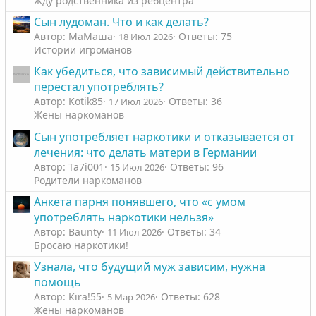
Жду родственника из ребцентра
о
о
Сын лудоман. Что и как делать?
л
л
Автор: МаМаша
Ответы: 75
18 Июл 2026
о
о
Истории игроманов
с
с
Как убедиться, что зависимый действительно
перестал употреблять?
Автор: Kotik85
Ответы: 36
17 Июл 2026
Жены наркоманов
Сын употребляет наркотики и отказывается от
лечения: что делать матери в Германии
Автор: Ta7i001
Ответы: 96
15 Июл 2026
Родители наркоманов
Анкета парня понявшего, что «с умом
употреблять наркотики нельзя»
Автор: Baunty
Ответы: 34
11 Июл 2026
Бросаю наркотики!
Узнала, что будущий муж зависим, нужна
помощь
Автор: Kira!55
Ответы: 628
5 Мар 2026
Жены наркоманов