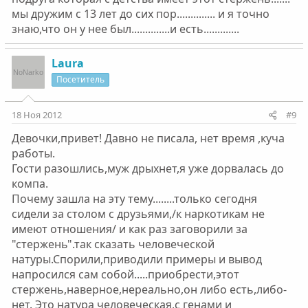
мы дружим с 13 лет до сих пор.............. и я точно
знаю,что он у нее был..............и есть.............
Laura
Посетитель
18 Ноя 2012
#9
Девочки,привет! Давно не писала, нет время ,куча
работы.
Гости разошлись,муж дрыхнет,я уже дорвалась до
компа.
Почему зашла на эту тему........только сегодня
сидели за столом с друзьями,/к наркотикам не
имеют отношения/ и как раз заговорили за
"стержень".так сказать человеческой
натуры.Спорили,приводили примеры и вывод
напросился сам собой.....приобрести,этот
стержень,наверное,нереально,он либо есть,либо-
нет. Это натура человеческая,с генами и