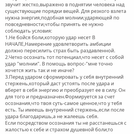
звучит жестко,выражено в поднятии человека над
существующие порядки вещей. Для резкого взлета
нужна энергия,подобная молнии,ударяющей по
повседневности,чтобы принять ее нужно
соблюдать условия:
1.Не бойся боли,которую удар несет В
НАЧАЛЕ,Намерение удовлетворить амбиции
должно пересилить страх быть раздавленной.
2.Четко осознать тот потенциал,что несет с собой
удар "молнии". В помощь вопрос-"мне точно
хочется жить так и не иначе?
3.Перед ударом сформировать у себя внутренний
стержень,который даст устоять после удара и
вберет в себя энергию и преобразует ее в силу. Он
для того и предназначен.Формируется за счет
осознания,что твоя суть-самое ценное,что у тебя
есть. Ты имеешь внутренний стержень,если после
удара благодаришь,а не жалеешь себя.
Если посредством осознания ты не расстанешься с
жалостью к себе и страхом душевной боли,то