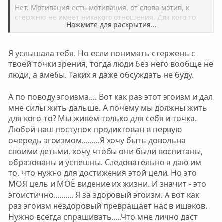
Нет. Мотивация есть мотивация, от слова мотив, к
стержню не имеет никакого отношения. Для кого то
Нажмите для раскрытия...
огромная мотивация для дальнейшего движения
является рождение детей, а для кого то это и не мотив
вовсе. Кого то видимость потери свободы мотивирует,
Нажмите для раскрытия...
Я услышала тебя. Но если понимать стержень с
а кто то срать хотел на это. А внутренний стержень и
твоей точки зрения, тогда люди без него вообще не
показывает, как человек борется с неудачами и с
самим собой, со своими слабостями и пороками, как
люди, а амебы. Таких я даже обсуждать не буду.
реагирует на внешние факторы и готов ли отвечать за
свои поступки. За все в этой жизни нужно платить,
А по поводу эгоизма.... Вот как раз этот эгоизм и дал
расплата неминуема, зная это, можно и плакать, и
мне силы жить дальше. А почему мы должны жить
истерить, но не сдаваться, так как все мы разные и
для кого-то? Мы живем только для себя и точка.
реакция так же отличима.
Любой наш поступок продиктован в первую
katusha написал(а):
очередь эгоизмом.........Я хочу быть довольна
своими детьми, хочу чтобы они были воспитаны,
Я так жила очень долго и в итоге.....сломалась,
образованы и успешны. Следовательно я даю им
устала и плюнула на все.
то, что нужно для достижения этой цели. Но это
Устала, плюнула, это говорит не об отсутствии или
МОЯ цель и МОЁ видение их жизни. И значит - это
наличии стержня, а о чудовищном эгоизме и, увы,
эгоистично.......... Я за здоровый эгоизм. А вот как
эгоцентризме. Ну и изображать из себя ишака не
раз эгоизм нездоровый превращает нас в ишаков.
нужно было.
Нужно всегда спрашивать.....Что мне лично даст
Нажмите для раскрытия...