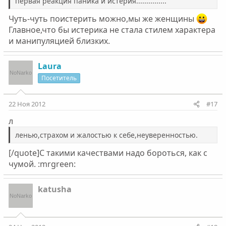
первая реакция паника и истерия...............
Чуть-чуть поистерить можно,мы же женщины
Главное,что бы истерика не стала стилем характера
и манипуляцией близких.
Laura
Посетитель
22 Ноя 2012
#17
л
ленью,страхом и жалостью к себе,неуверенностью.
[/quote]С такими качествами надо бороться, как с
чумой. :mrgreen:
katusha