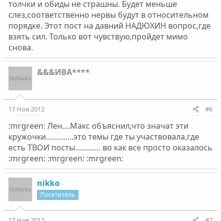
толчки и обиды не страшны. Будет меньше
слез,соответственно нервы будут в относительном
порядке. Этот пост на давний НАДЮХИН вопрос,где
взять сил. Только вот чувствую,пройдет мимо
снова.
&&&ИВА****
17 Ноя 2012
#6
:mrgreen: Лен....Макс объяснил,что значат эти
кружочки..............это темы где ты участвовала,где
есть ТВОИ посты............. во как все просто оказалось
:mrgreen: :mrgreen: :mrgreen:
nikko
Посетитель
17 Ноя 2012
#7