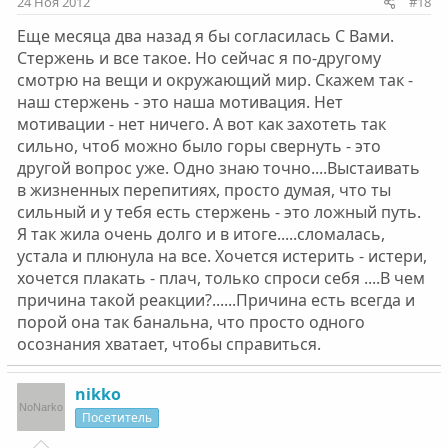
24 Ноя 2012
#18
Еще месяца два назад я бы согласилась С Вами.
Стержень и все такое. Но сейчас я по-другому
смотрю на вещи и окружающий мир. Скажем так -
наш стержень - это наша мотивация. Нет
мотивации - нет ничего. А вот как захотеть так
сильно, чтоб можно было горы свернуть - это
другой вопрос уже. Одно знаю точно....Выстаивать
в жизненных перепитиях, просто думая, что ты
сильный и у тебя есть стержень - это ложный путь.
Я так жила очень долго и в итоге.....сломалась,
устала и плюнула на все. Хочется истерить - истери,
хочется плакать - плач, только спроси себя ....В чем
причина такой реакции?......Причина есть всегда и
порой она так банальна, что просто одного
осознания хватает, чтобы справиться.
nikko
Посетитель