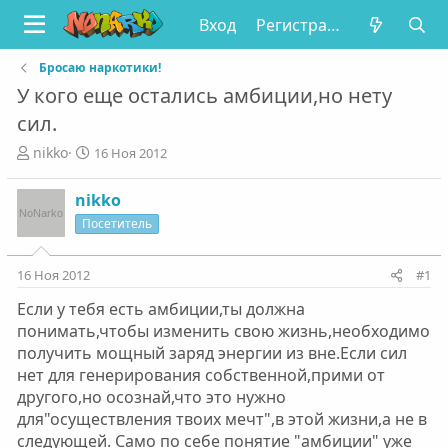
Вход
Регистрация
Бросаю наркотики!
У кого еще остались амбиции,но нету
сил.
А
Д
nikko
16 Ноя 2012
в
а
т
т
nikko
о
а
Посетитель
р
н
т
а
е
ч
16 Ноя 2012
#1
м
а
ы
л
Если у тебя есть амбиции,ты должна
а
понимать,чтобы изменить свою жизнь,необходимо
получить мощный заряд энергии из вне.Если сил
нет для генерирования собственной,прими от
другого,но осознай,что это нужно
для"осуществления твоих мечт",в этой жизни,а не в
следующей. Само по себе понятие "амбиции" уже