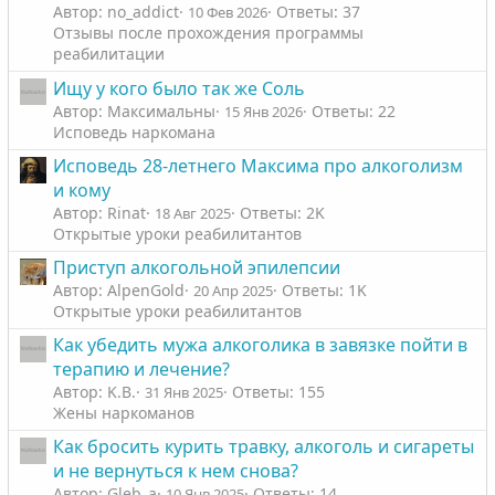
Автор: no_addict
Ответы: 37
10 Фев 2026
Отзывы после прохождения программы
реабилитации
Ищу у кого было так же Соль
Автор: Максимальны
Ответы: 22
15 Янв 2026
Исповедь наркомана
Исповедь 28-летнего Максима про алкоголизм
и кому
Автор: Rinat
Ответы: 2K
18 Авг 2025
Открытые уроки реабилитантов
Приступ алкогольной эпилепсии
Автор: AlpenGold
Ответы: 1K
20 Апр 2025
Открытые уроки реабилитантов
Как убедить мужа алкоголика в завязке пойти в
терапию и лечение?
Автор: K.B.
Ответы: 155
31 Янв 2025
Жены наркоманов
Как бросить курить травку, алкоголь и сигареты
и не вернуться к нем снова?
Автор: Gleb_a
Ответы: 14
10 Янв 2025