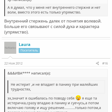
А я думал, что у меня нет внутреннего стержня и нет
воли, вместо этого есть только упрямство.
Внутренний стержень далек от понятия волевой.
Больше его связывают с силой духа и характера
(упрямство).
Laura
Посетитель
22 Ноя 2012
#16
&&&ИВА**** написал(а):
Не истерит ,и не впадает в панику при малейших
трудностях,
эх,значит я ошибалась по поводу себя
я еще та
истеричка,сразу впадаю в панику и суечусь,а потом
включаю голову и ищу решение...........только потом,а