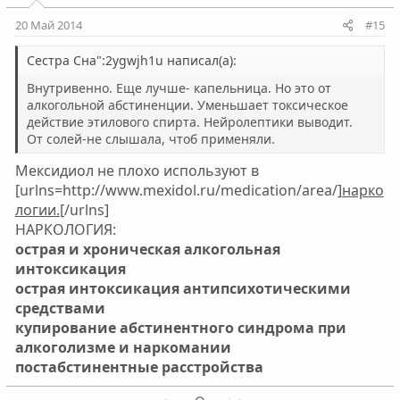
т
т
и
и
20 Май 2014
#15
в
в
н
н
Сестра Сна":2ygwjh1u написал(а):
ы
ы
Внутривенно. Еще лучше- капельница. Но это от
й
й
алкогольной абстиненции. Уменьшает токсическое
действие этилового спирта. Нейролептики выводит.
г
г
От солей-не слышала, чтоб применяли.
о
о
л
л
Мексидиол не плохо используют в
о
о
[urlns=http://www.mexidol.ru/medication/area/]
нарко
логии.
[/urlns]
с
с
НАРКОЛОГИЯ:
острая и хроническая алкогольная
интоксикация
острая интоксикация антипсихотическими
средствами
купирование абстинентного синдрома при
алкоголизме и наркомании
постабстинентные расстройства