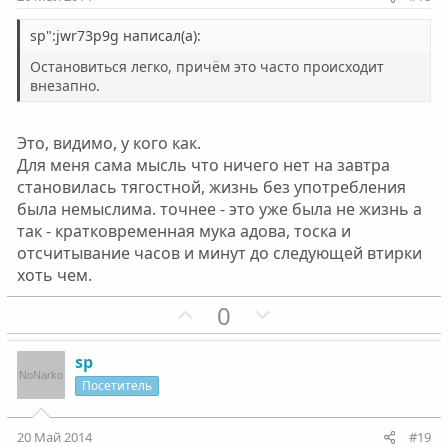
в
в
н
н
sp":jwr73p9g написал(а):
ы
ы
Остановиться легко, причём это часто происходит
й
й
внезапно.
г
г
о
о
Это, видимо, у кого как.
л
л
Для меня сама мысль что ничего нет на завтра
о
о
становилась тягостной, жизнь без употребления
с
с
была немыслима. точнее - это уже была не жизнь а
так - кратковременная мука адова, тоска и
отсчитывание часов и минут до следующей втирки
хоть чем.
П
Н
0
о
е
з
г
sp
и
а
Посетитель
т
т
и
и
20 Май 2014
#19