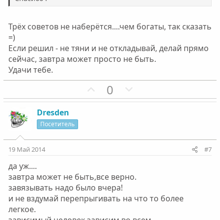
Трёх советов не наберётся....чем богаты, так сказать
=)
Если решил - не тяни и не откладывай, делай прямо
сейчас, завтра может просто не быть.
Удачи тебе.
П
Н
0
о
е
з
г
Dresden
и
а
Посетитель
т
т
и
и
19 Май 2014
#7
в
в
да уж....
н
н
завтра может не быть,все верно.
ы
ы
завязывать надо было вчера!
й
й
и не вздумай перепрыгивать на что то более
г
г
легкое.
о
о