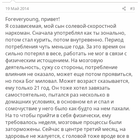
и
и
19 Май 2014
#3
в
в
Foreveryoung, привет!
н
н
Я созависемая, мой сын солевой-скоростной
ы
ы
наркоман. Сначала употреблял как ты зонально,
й
й
потом стал курить, потом внутревенно. Период
г
г
потребления чуть меньше года. За это время он
о
о
сильно потерял в весе, работать не мог в связи с
л
л
физическим истощением. На мозговую
о
о
деятельность, сужу со стороны, потребление
с
с
влияния не оказало, может еще потом проявиться,
но пока Бог миловал. Может возраст сказывается,
ему только 21 год. Он тоже хотел завязать
самостоятельно, пытался раз несколько в
домашних условиях, в основном ел и спал и
сомочуствие у него было как-будто на нем пахали.
На то чтобы прийти в себя физически, ему
требовалось неделя, мозговые процессы были
заторможены. Сейчас в центре третий месяц, на
здоровье не жалуется, с головой тоже вроде все в