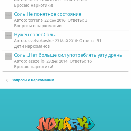
Бросаю наркотики!
Соль.Не понятное состояние
Автор: torrent
Ответы: 3
22 Сен 2016
Вопросы о наркомании
Нужен совет.Соль.
Автор: svetvokowke
Ответы: 91
23 Май 2016
Дети наркоманов
Соль...Нет больше сил употреблять уэту дрянь
Автор: azazello
Ответы: 16
23 Дек 2014
Бросаю наркотики!
Вопросы о наркомании