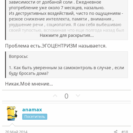
й
й
зависимости от долбаной соли . Ежедневное
употребление уже около 7 месяцев, назально.
г
г
Из деструктивных воздействий, чисто по ощущениям -
о
о
резкое снижение интеллекта, памяти , внимания ,
л
л
ухудшение речи , социопатия. Я сам себя выбешиваю
о
о
своей тупостью, вспоминая что еще полгода назад был
Нажмите для раскрытия...
нормальным, начитанным, умным человеком.
с
с
Проблема есть.ЭГОЦЕНТРИЗМ называется.
Вопросы:
1. Как быть уверенным за самоконтроль в случае , если
буду бросать дома?
Никак.Моё мнение...
П
Н
0
о
е
з
г
anamax
и
а
Посетитель
т
т
и
и
20 Май 2014
#18