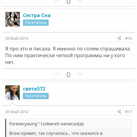
П
Н
0
о
е
з
г
Сестра Сна
и
а
Посетитель
т
т
и
и
20 Май 2014
#16
в
в
Я про это и писала. Я именно по солям спрашивала.
н
н
По ним практически четкой программы ни у кого
ы
ы
нет.
й
й
г
П
г
Н
0
о
о
о
е
л
з
л
г
света572
о
и
о
а
Посетитель
с
т
с
т
и
и
20 Май 2014
#17
в
в
н
н
Foreveryoung":1zvkwre0 написал(а):
ы
ы
Всем привет, так случилось , что оказался в