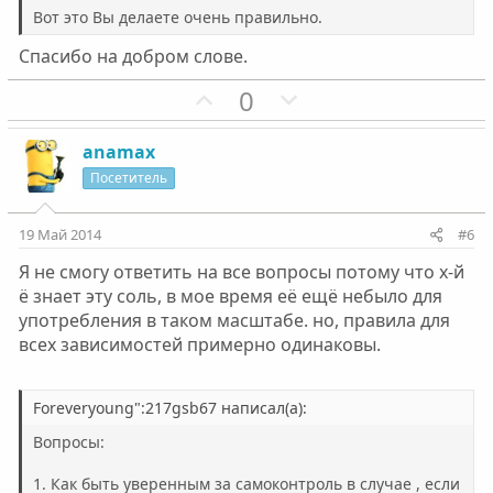
л
л
Вот это Вы делаете очень правильно.
о
о
Спасибо на добром слове.
с
с
П
Н
0
о
е
з
г
anamax
и
а
Посетитель
т
т
и
и
19 Май 2014
#6
в
в
Я не смогу ответить на все вопросы потому что х-й
н
н
ё знает эту соль, в мое время её ещё небыло для
ы
ы
употребления в таком масштабе. но, правила для
й
й
всех зависимостей примерно одинаковы.
г
г
о
о
Foreveryoung":217gsb67 написал(а):
л
л
о
о
Вопросы:
с
с
1. Как быть уверенным за самоконтроль в случае , если