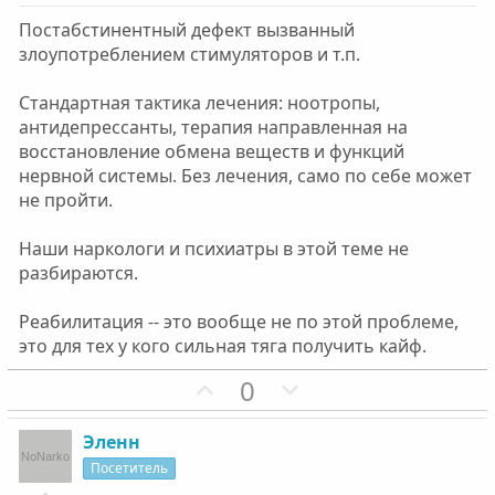
Постабстинентный дефект вызванный
злоупотреблением стимуляторов и т.п.
Стандартная тактика лечения: ноотропы,
антидепрессанты, терапия направленная на
восстановление обмена веществ и функций
нервной системы. Без лечения, само по себе может
не пройти.
Наши наркологи и психиатры в этой теме не
разбираются.
Реабилитация -- это вообще не по этой проблеме,
это для тех у кого сильная тяга получить кайф.
П
Н
0
о
е
з
г
Эленн
и
а
Посетитель
т
т