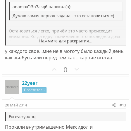
ы
ы
anamax":3n7asij6 написал(а):
й
й
г
г
Думаю самая первая задача - это остановиться =)
о
о
л
л
Остановиться легко, причём это часто происходит
о
о
внезапно. Когда вдруг понимаешь что последняя доза
Нажмите для раскрытия...
была позавчера, а что делать дальше непонятно,
с
с
потому что голова вообще не работает, а продолжать
у каждого свое...мне не в моготу было каждый день
употреблять невмоготу.
Нажмите для раскрытия...
как вьебусь или перед тем как ...кароче всегда.
П
Н
0
о
е
з
г
22year
и
а
Посетитель
т
т
и
и
20 Май 2014
#13
в
в
н
н
Foreveryoung
ы
ы
Прокали внутримышечно Мексидол и