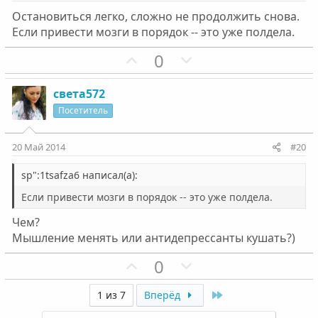
в
в
Остановиться легко, сложно не продолжить снова.
н
н
Если привести мозги в порядок -- это уже полдела.
ы
ы
й
й
П
Н
0
г
г
о
е
о
о
з
г
света572
л
л
и
а
Посетитель
о
о
т
т
с
с
и
и
20 Май 2014
#20
в
в
н
н
sp":1tsafza6 написал(а):
ы
ы
Если привести мозги в порядок -- это уже полдела.
й
й
Чем?
г
г
Мышление менять или антидепрессанты кушать?)
о
о
л
л
П
Н
0
о
о
о
е
с
с
з
г
Last
1 из 7
Вперёд
и
а