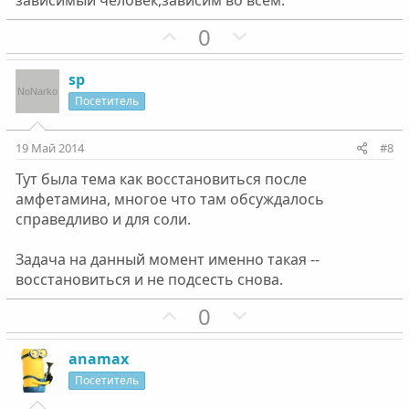
зависимый человек,зависим во всем.
л
л
П
Н
0
о
о
о
е
с
с
з
г
sp
и
а
Посетитель
т
т
и
и
19 Май 2014
#8
в
в
Тут была тема как восстановиться после
н
н
амфетамина, многое что там обсуждалось
ы
ы
спрaведливо и для соли.
й
й
г
г
Задача на данный момент именно такая --
о
о
восстановиться и не подсесть снова.
л
л
П
Н
0
о
о
о
е
с
с
з
г
anamax
и
а
Посетитель
т
т