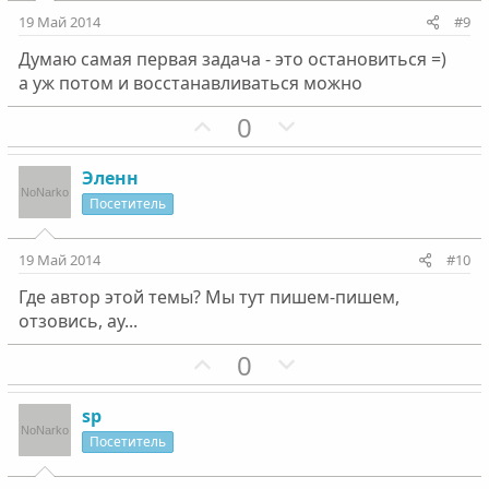
и
и
19 Май 2014
#9
в
в
Думаю самая первая задача - это остановиться =)
н
н
а уж потом и восстанавливаться можно
ы
ы
й
й
П
Н
0
г
г
о
е
о
о
з
г
Эленн
л
л
и
а
Посетитель
о
о
т
т
с
с
и
и
19 Май 2014
#10
в
в
Где автор этой темы? Мы тут пишем-пишем,
н
н
отзовись, ау...
ы
ы
й
й
П
Н
0
г
г
о
е
о
о
з
г
sp
л
л
и
а
Посетитель
о
о
т
т