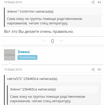
и
и
19 Май 2014
#4
в
в
н
н
Эленн":1zmtrimn написал(а):
ы
ы
Сама хожу на группы помощи родственником
й
й
наркоманов, читаю спец.литературу,
г
г
Вот это Вы делаете очень правильно.
о
о
П
Н
л
л
0
о
е
о
о
з
г
с
с
Эленн
и
а
Посетитель
т
т
и
и
19 Май 2014
#5
в
в
н
н
света572":25k465ca написал(а):
ы
ы
Эленн":25k465ca написал(а):
й
й
г
г
Сама хожу на группы помощи родственником
о
о
наркоманов, читаю спец.литературу,