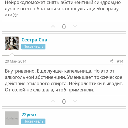
й
й
Нейрокс,поможет снять абстинентный синдром,но
г
г
лучше всего обратиться за консультацией к врачу.
о
о
>>>%r
л
л
П
Н
0
о
о
о
е
с
с
з
г
Сестра Сна
и
а
Посетитель
т
т
и
и
20 Май 2014
#14
в
в
Внутривенно. Еще лучше- капельница. Но это от
н
н
алкогольной абстиненции. Уменьшает токсическое
ы
ы
действие этилового спирта. Нейролептики выводит.
й
й
От солей-не слышала, чтоб применяли.
г
г
П
Н
0
о
о
о
е
л
л
з
г
о
о
22year
и
а
с
с
Посетитель