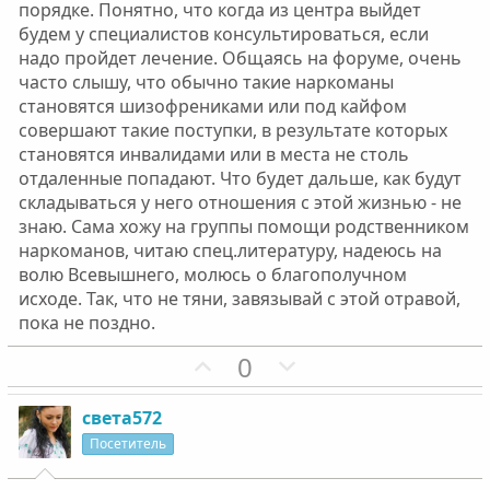
порядке. Понятно, что когда из центра выйдет
будем у специалистов консультироваться, если
надо пройдет лечение. Общаясь на форуме, очень
часто слышу, что обычно такие наркоманы
становятся шизофрениками или под кайфом
совершают такие поступки, в результате которых
становятся инвалидами или в места не столь
отдаленные попадают. Что будет дальше, как будут
складываться у него отношения с этой жизнью - не
знаю. Сама хожу на группы помощи родственником
наркоманов, читаю спец.литературу, надеюсь на
волю Всевышнего, молюсь о благополучном
исходе. Так, что не тяни, завязывай с этой отравой,
пока не поздно.
П
Н
0
о
е
з
г
света572
и
а
Посетитель
т
т