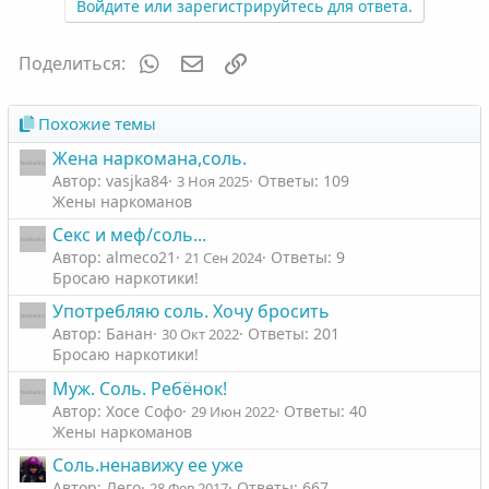
Войдите или зарегистрируйтесь для ответа.
т
т
и
и
WhatsApp
Электронная почта
Ссылка
Поделиться:
в
в
н
н
ы
ы
Похожие темы
й
й
Жена наркомана,соль.
г
г
Автор: vasjka84
Ответы: 109
3 Ноя 2025
о
о
Жены наркоманов
л
л
Секс и меф/соль...
о
о
Автор: almeco21
Ответы: 9
21 Сен 2024
с
с
Бросаю наркотики!
Употребляю соль. Хочу бросить
Автор: Банан
Ответы: 201
30 Окт 2022
Бросаю наркотики!
Муж. Соль. Ребёнок!
Автор: Хосе Софо
Ответы: 40
29 Июн 2022
Жены наркоманов
Соль.ненавижу ее уже
Автор: Лего
Ответы: 667
28 Фев 2017