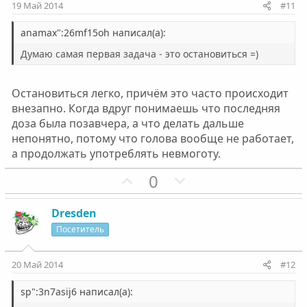
с
с
и
и
19 Май 2014
#11
в
в
н
н
anamax":26mf15oh написал(а):
ы
ы
Думаю самая первая задача - это остановиться =)
й
й
г
г
Остановиться легко, причём это часто происходит
о
о
внезапно. Когда вдруг понимаешь что последняя
л
л
доза была позавчера, а что делать дальше
о
о
непонятно, потому что голова вообще не работает,
с
с
а продолжать употреблять невмоготу.
П
Н
0
о
е
з
г
Dresden
и
а
Посетитель
т
т
и
и
20 Май 2014
#12
в
в
н
н
sp":3n7asij6 написал(а):