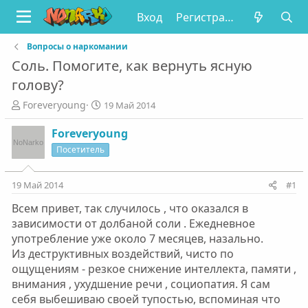
Вход
Регистрация
Вопросы о наркомании
Соль. Помогите, как вернуть ясную
голову?
А
Д
Foreveryoung
19 Май 2014
в
а
т
т
Foreveryoung
о
а
Посетитель
р
н
т
а
е
ч
19 Май 2014
#1
м
а
Всем привет, так случилось , что оказался в
ы
л
а
зависимости от долбаной соли . Ежедневное
употребление уже около 7 месяцев, назально.
Из деструктивных воздействий, чисто по
ощущениям - резкое снижение интеллекта, памяти ,
внимания , ухудшение речи , социопатия. Я сам
себя выбешиваю своей тупостью, вспоминая что